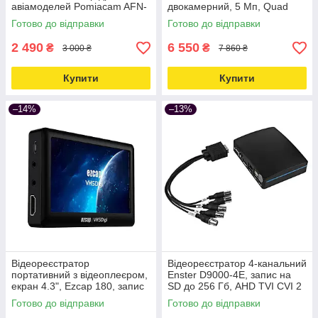
авіамоделей Pomiacam AFN-
двокамерний, 5 Мп, Quad
D1M Love&Life -online-
HD, для таксі, SD Love&Life -
Готово до відправки
Готово до відправки
multimarket-
online-multimarket-
2 490
6 550
₴
₴
3 000 ₴
7 860 ₴
Купити
Купити
–14%
–13%
Відеореєстратор
Відеореєстратор 4-канальний
портативний з відеоплеєром,
Enster D9000-4E, запис на
екран 4.3", Ezcap 180, запис
SD до 256 Гб, AHD TVI CVI 2
720P, SD 256Гб Love&Life -
Мп Love&Life -online-
Готово до відправки
Готово до відправки
online-multimarket-
multimarket-