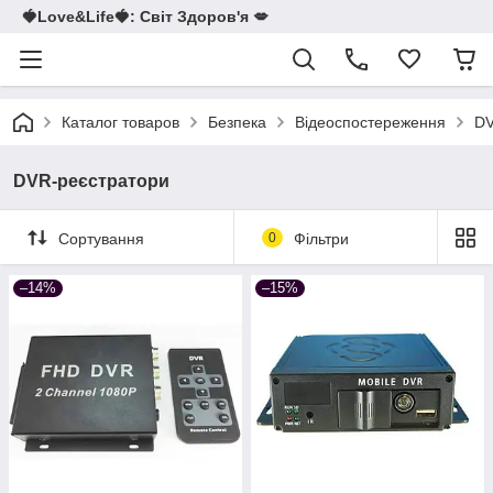
🍓Love&Life🍓: Світ Здоров'я 💋
Каталог товаров
Безпека
Відеоспостереження
DV
DVR-реєстратори
Сортування
0
Фільтри
–14%
–15%