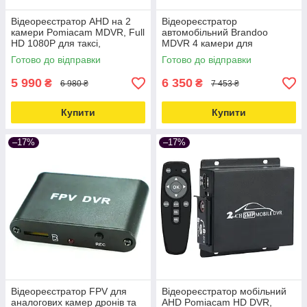
Відеореєстратор AHD на 2
Відеореєстратор
камери Pomiacam MDVR, Full
автомобільний Brandoo
HD 1080P для таксі,
MDVR 4 камери для
автобусів, вантажівок
автобусів, вантажівок,
Готово до відправки
Готово до відправки
Love&Life -online-multimarket-
російське меню Love&Life -
online-multimarket-
5 990
6 350
₴
₴
6 980 ₴
7 453 ₴
Купити
Купити
–17%
–17%
Відеореєстратор FPV для
Відеореєстратор мобільний
аналогових камер дронів та
AHD Pomiacam HD DVR,