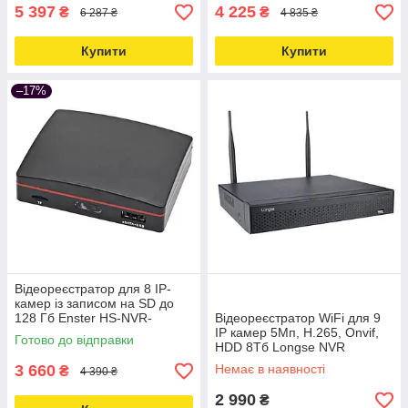
5 397
4 225
₴
₴
6 287 ₴
4 835 ₴
Купити
Купити
–17%
Відеореєстратор для 8 IP-
камер із записом на SD до
128 Гб Enster HS-NVR-
Відеореєстратор WiFi для 9
2608MN Love&Life -online-
IP камер 5Мп, H.265, Onvif,
Готово до відправки
multimarket-
HDD 8Тб Longse NVR
Love&Life -online-multimarket-
3 660
Немає в наявності
₴
4 390 ₴
2 990
₴