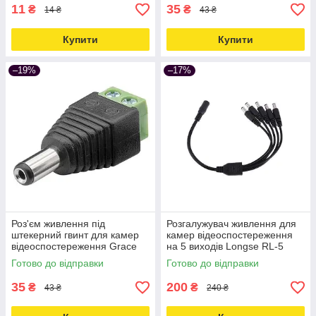
11
35
₴
₴
14 ₴
43 ₴
Купити
Купити
–19%
–17%
Роз'єм живлення під
Розгалужувач живлення для
штекерний гвинт для камер
камер відеоспостереження
відеоспостереження Grace
на 5 виходів Longse RL-5
Security PWC-02 Love&Life -
Love&Life -online-multimarket-
Готово до відправки
Готово до відправки
online-multimarket-
35
200
₴
₴
43 ₴
240 ₴