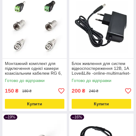
Монтажний комплект для
Блок живлення для систем
підключення однієї камери
відеоспостереження 12В, 1А
коаксіальним кабелем RG 6,
Love&Life -online-multimarket-
RG 59 Love&Life -online-
Готово до відправки
Готово до відправки
multimarket-
150
200
₴
₴
180 ₴
240 ₴
Купити
Купити
–19%
–16%