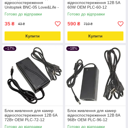
відеоспостереження
відеоспостереження 12В 5А
Unitoptek BNC-05 Love&Life -
60W OEM PLC-60-12
online-multimarket-
Love&Life -online-multimarket-
Готово до відправки
Готово до відправки
35
590
₴
₴
43 ₴
710 ₴
Купити
Купити
–17%
–18%
Блок живлення для камер
Блок живлення для камер
відеоспостереження 12В 6А
відеоспостереження 12В 8А
72Вт OEM PLC-72-12
96Вт OEM PLC-96-12
Love&Life -online-multimarket-
Love&Life -online-multimarket-
Готово до відправки
Готово до відправки