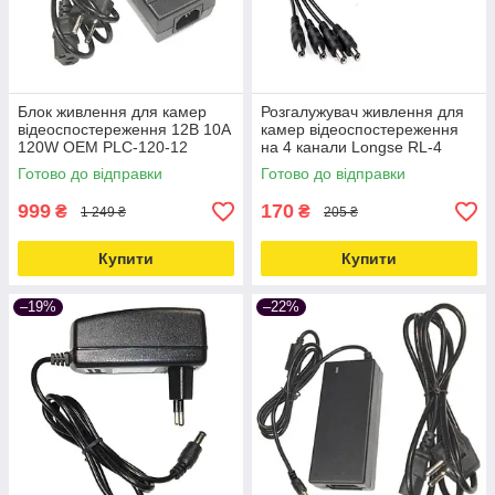
Блок живлення для камер
Розгалужувач живлення для
відеоспостереження 12В 10А
камер відеоспостереження
120W OEM PLC-120-12
на 4 канали Longse RL-4
Love&Life -online-multimarket-
Love&Life -online-multimarket-
Готово до відправки
Готово до відправки
999
170
₴
₴
1 249 ₴
205 ₴
Купити
Купити
–19%
–22%