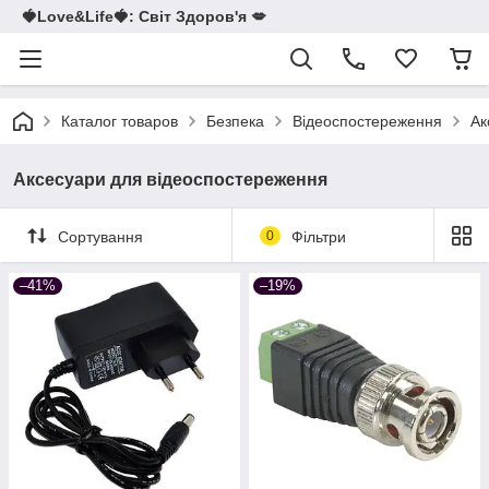
🍓Love&Life🍓: Світ Здоров'я 💋
Каталог товаров
Безпека
Відеоспостереження
Ак
Аксесуари для відеоспостереження
Сортування
0
Фільтри
–41%
–19%