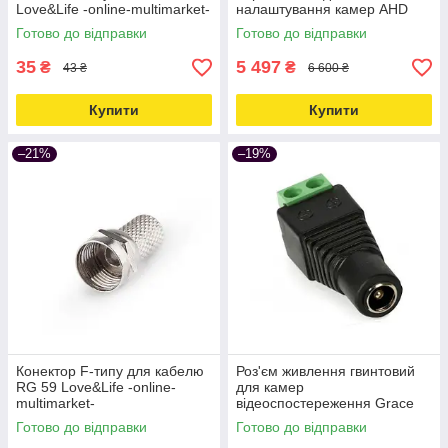
Love&Life -online-multimarket-
налаштування камер AHD
TVI CVI CVBS до 8 Мп
Готово до відправки
Готово до відправки
Love&Life -online-multimarket-
35
5 497
₴
₴
43 ₴
6 600 ₴
Купити
Купити
–21%
–19%
Конектор F-типу для кабелю
Роз'єм живлення гвинтовий
RG 59 Love&Life -online-
для камер
multimarket-
відеоспостереження Grace
Security PWC-01 Love&Life -
Готово до відправки
Готово до відправки
online-multimarket-