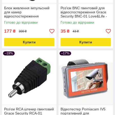
Блок живлення імпульсний
Роз'єм BNC гвинтовий для
для камер
відеоспостереження Grace
відеоспостереження
Security BNC-01 Love&Life -
Unitoptek 12В 1А Love&Life -
online-multimarket-
Готово до відправки
Готово до відправки
online-multimarket-
177
35
₴
₴
300 ₴
43 ₴
Купити
Купити
–19%
–17%
Роз'єм RCA штекер гвинтовий
Відеотестер Pomiacam IV5
Grace Security RCA-01
портативний для