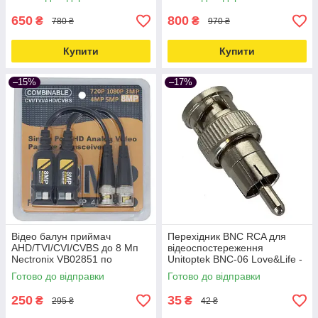
650
800
₴
₴
780 ₴
970 ₴
Купити
Купити
–15%
–17%
Відео балун приймач
Перехідник BNC RCA для
AHD/TVI/CVI/CVBS до 8 Мп
відеоспостереження
Nectronix VB02851 по
Unitoptek BNC-06 Love&Life -
кручений парі (2 шт)
online-multimarket-
Готово до відправки
Готово до відправки
Love&Life -online-multimarket-
250
35
₴
₴
295 ₴
42 ₴