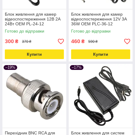
Блок живлення для камер
Блок живлення для камер
відеоспостереження 12В 2А
відеоспостереження 12V 3A
24Вт OEM PL-24-12
36W OEM PLC-36-12
Love&Life -online-multimarket-
Love&Life -online-multimarket-
Готово до відправки
Готово до відправки
300
460
₴
₴
370 ₴
590 ₴
Купити
Купити
–19%
–17%
Перехідник BNC RCA для
Блок живлення для систем