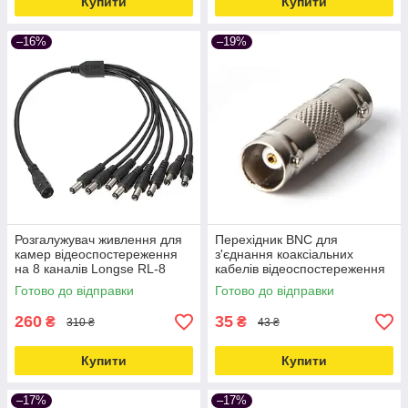
Купити
Купити
–16%
–19%
Розгалужувач живлення для
Перехідник BNC для
камер відеоспостереження
з'єднання коаксіальних
на 8 каналів Longse RL-8
кабелів відеоспостереження
Love&Life -online-multimarket-
Unitoptek BNC-08 Love&Life -
Готово до відправки
Готово до відправки
online-multimarket-
260
35
₴
₴
310 ₴
43 ₴
Купити
Купити
–17%
–17%