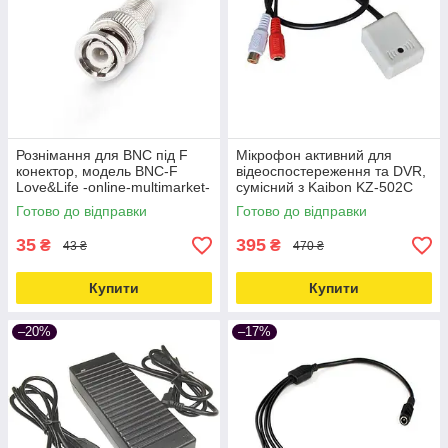
Рознімання для BNC під F
Мікрофон активний для
конектор, модель BNC-F
відеоспостереження та DVR,
Love&Life -online-multimarket-
сумісний з Kaibon KZ-502C
Love&Life -online-multimarket-
Готово до відправки
Готово до відправки
35
395
₴
₴
43 ₴
470 ₴
Купити
Купити
–20%
–17%