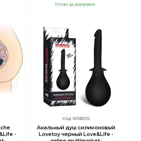
Готово до відправки
Купити
IXI58235
uche
Анальный душ силиконовый
Life -
Lovetoy черный Love&Life -
et-
online-multimarket-