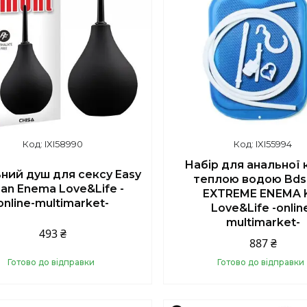
IXI58990
IXI55994
Набір для анальної 
ний душ для сексу Easy
теплою водою Bd
ean Enema Love&Life -
EXTREME ENEMA 
online-multimarket-
Love&Life -onlin
multimarket-
493 ₴
887 ₴
Готово до відправки
Готово до відправки
Купити
Купити