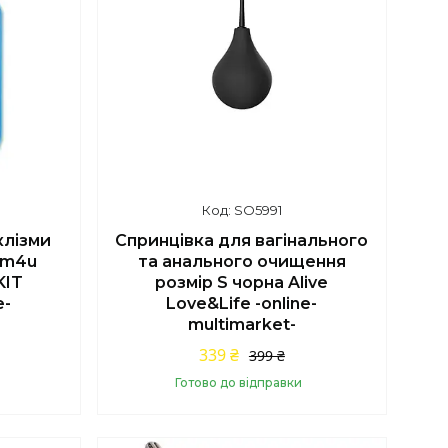
SO5991
клізми
Спринцівка для вагінального
sm4u
та анального очищення
KIT
розмір S чорна Alive
e-
Love&Life -online-
multimarket-
339 ₴
399 ₴
Готово до відправки
Купити