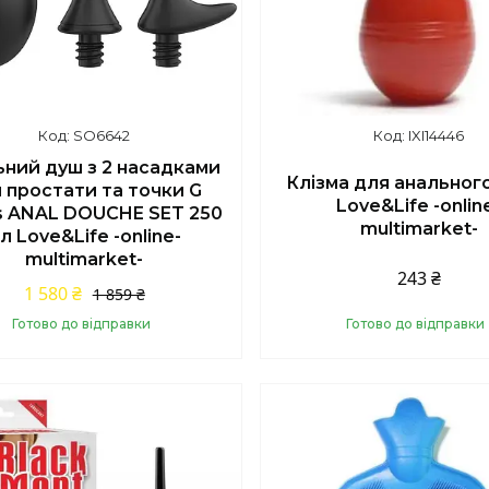
SO6642
IXI14446
ьний душ з 2 насадками
Клізма для анальног
 простати та точки G
Love&Life -onlin
s ANAL DOUCHE SET 250
multimarket-
л Love&Life -online-
multimarket-
243 ₴
1 580 ₴
1 859 ₴
Готово до відправки
Готово до відправки
Купити
Купити