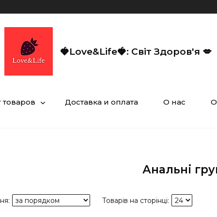
🍓Love&Life🍓: Світ Здоров'я 💋
г товаров
Доставка и оплата
О нас
О
Анальні гру