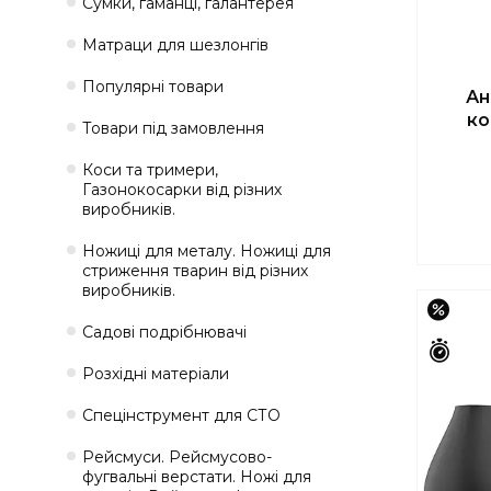
Сумки, гаманці, галантерея
Матраци для шезлонгів
Популярні товари
Ан
ко
Товари під замовлення
Коси та тримери,
Газонокосарки від різних
виробників.
Ножиці для металу. Ножиці для
стриження тварин від різних
виробників.
–15%
Садові подрібнювачі
Зали
Розхідні матеріали
Спецінструмент для СТО
Рейсмуси. Рейсмусово-
фугвальні верстати. Ножі для