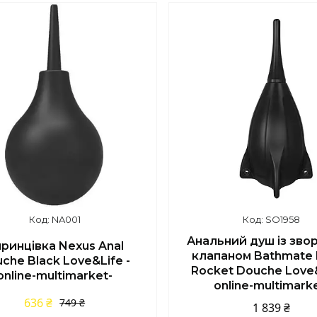
шилось 44 дні
NA001
SO1958
Анальний душ із зво
ринцівка Nexus Anal
клапаном Bathmate 
che Black Love&Life -
Rocket Douche Love&
online-multimarket-
online-multimark
636 ₴
749 ₴
1 839 ₴