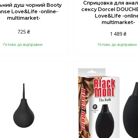
Сприцовка для анал
ьний душ чорний Booty
сексу Dorcel DOUCH
anse Love&Life -online-
Love&Life -onlin
multimarket-
multimarket-
725 ₴
1 489 ₴
Готово до відправки
Готово до відправки
Купити
Купити
шилось 44 дні