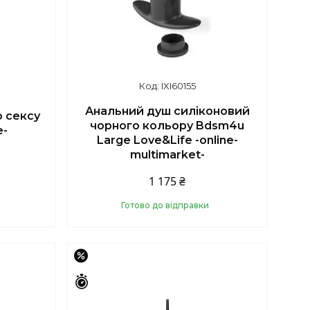
IXI60155
Анальний душ силіконовий
о сексу
чорного кольору Bdsm4u
e-
Large Love&Life -online-
multimarket-
1 175 ₴
Готово до відправки
Купити
–15%
Залишилось 44 дні