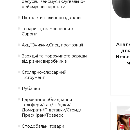
ресусів. Рейсмуси Фугвально-
рейсмусові верстати
Пістолети паливороздаткові
Товари під замовлення з
Європи
Анал
Акції,Знижки,Спец пропозиції
для
Зарядні та порожнисто-зарядні
Nexu
від різних виробників
м
Столярно-слюсарний
інструмент
Рубанки
Гідравлічне обладнання
Тельфери/Талі/Лібідки/
Домкрати/Підставки/Стенд/
Прес/Кран/Траверс.
Сподобальні товари