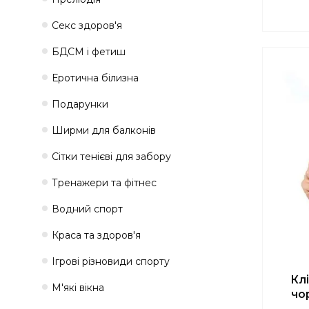
Секс здоров'я
БДСМ і фетиш
Еротична білизна
Подарунки
Ширми для балконів
Сітки тенієві для забору
Тренажери та фітнес
Водний спорт
Краса та здоров'я
Ігрові різновиди спорту
Кл
М'які вікна
чор