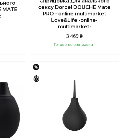
Сприцовка для анального
ьного
сексу Dorcel DOUCHE Mate
E MATE
PRO - online multimarket
e-
Love&Life -online-
multimarket-
3 469 ₴
Готово до відправки
Купити
–15%
Залишився 41 день