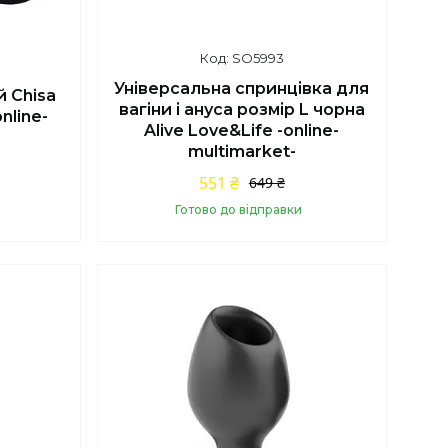
SO5993
Універсальна спринцівка для
 Chisa
вагіни і ануса розмір L чорна
nline-
Alive Love&Life -online-
multimarket-
551 ₴
649 ₴
Готово до відправки
Купити