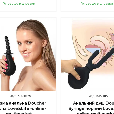
Готово до відправки
Готово до відправки
Купити
Купити
IXI48875
IXI58115
ізма анальна Doucher
Анальний душ Do
на Love&Life -online-
Syringe чорний Love&
multimarket-
online-multimark