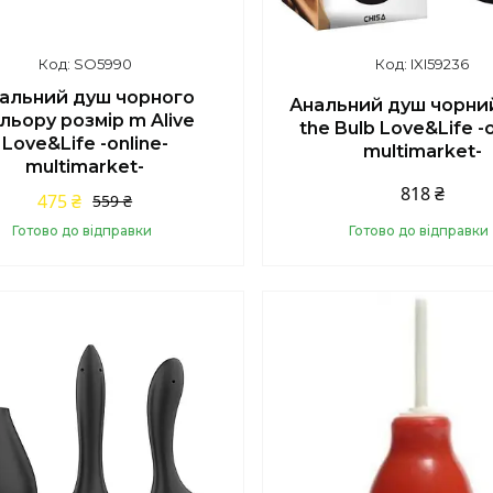
SO5990
IXI59236
альний душ чорного
Анальний душ чорний
льору розмір m Alive
the Bulb Love&Life -o
Love&Life -online-
multimarket-
multimarket-
818 ₴
475 ₴
559 ₴
Готово до відправки
Готово до відправки
Купити
Купити
шилось 44 дні