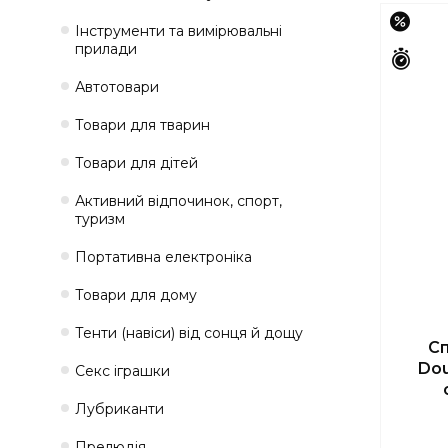
–15%
Інструменти та вимірювальні
прилади
Зали
Автотовари
Товари для тварин
Товари для дітей
Активний відпочинок, спорт,
туризм
Портативна електроніка
Товари для дому
Тенти (навіси) від сонця й дощу
Сп
Dou
Секс іграшки
Лубриканти
Прелюдія