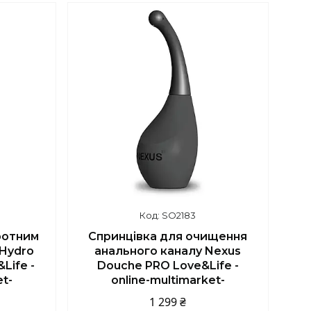
SO2183
ротним
Спринцівка для очищення
Hydro
анального каналу Nexus
Life -
Douche PRO Love&Life -
et-
online-multimarket-
1 299 ₴