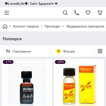
🍓Love&Life🍓: Світ Здоров'я 💋
Каталог товаров
Прелюдія
Збуджувальні препарати
Попперси
Сортування
0
Фільтри
–17%
–20%