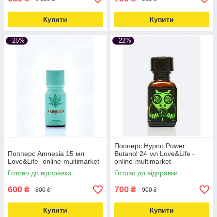
Купити
Купити
–25%
–22%
Попперс Hypno Power
Попперс Amnesia 15 мл
Butanol 24 мл Love&Life -
Love&Life -online-multimarket-
online-multimarket-
Готово до відправки
Готово до відправки
600
700
₴
₴
800 ₴
900 ₴
Купити
Купити