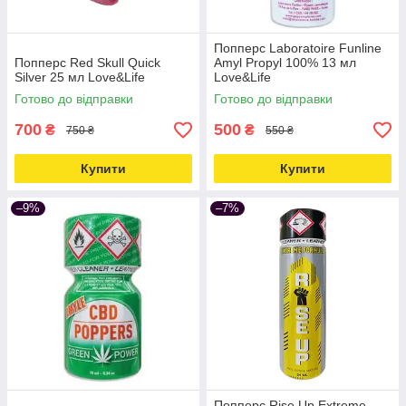
Попперс Laboratoire Funline
Попперс Red Skull Quick
Amyl Propyl 100% 13 мл
Silver 25 мл Love&Life
Love&Life
Готово до відправки
Готово до відправки
700
500
₴
₴
750 ₴
550 ₴
Купити
Купити
–9%
–7%
Попперс Rise Up Extreme