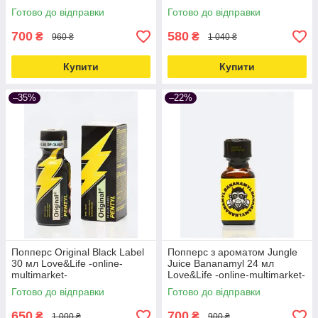
Готово до відправки
Готово до відправки
700
580
₴
₴
960 ₴
1 040 ₴
Купити
Купити
–35%
–22%
Попперс Original Black Label
Попперс з ароматом Jungle
30 мл Love&Life -online-
Juice Bananamyl 24 мл
multimarket-
Love&Life -online-multimarket-
Готово до відправки
Готово до відправки
650
700
₴
₴
1 000 ₴
900 ₴