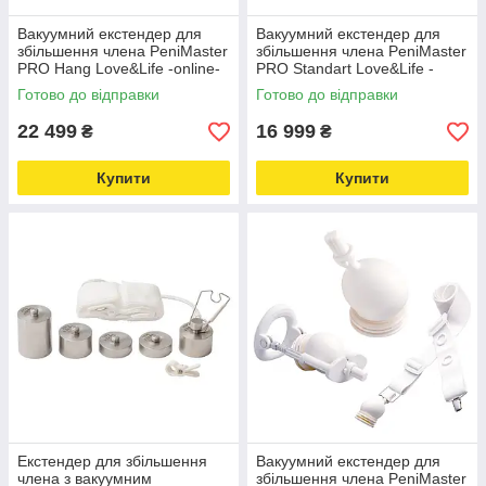
Вакуумний екстендер для
Вакуумний екстендер для
збільшення члена PeniMaster
збільшення члена PeniMaster
PRO Hang Love&Life -online-
PRO Standart Love&Life -
multimarket-
online-multimarket-
Готово до відправки
Готово до відправки
22 499
16 999
₴
₴
Купити
Купити
Екстендер для збільшення
Вакуумний екстендер для
члена з вакуумним
збільшення члена PeniMaster