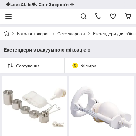
🍓Love&Life🍓: Світ Здоров'я 💋
Каталог товаров
Секс здоров'я
Екстендери для збіл
Екстендери з вакуумною фіксацією
Сортування
0
Фільтри