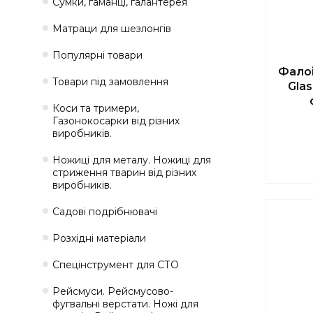
Сумки, гаманці, галантерея
Матраци для шезлонгів
Популярні товари
Фалоі
Товари під замовлення
Gla
Коси та тримери,
Газонокосарки від різних
виробників.
Ножиці для металу. Ножиці для
стриження тварин від різних
виробників.
Садові подрібнювачі
Розхідні матеріали
Спецінструмент для СТО
Рейсмуси. Рейсмусово-
фугвальні верстати. Ножі для