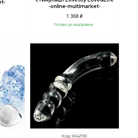
et-
-online-multimarket-
1 368 ₴
Готово до відправки
Купити
IXI42761