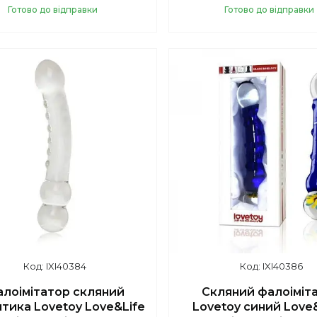
Готово до відправки
Готово до відправки
Купити
Купити
IXI40384
IXI40386
лоімітатор скляний
Скляний фалоіміт
тика Lovetoy Love&Life
Lovetoy синий Love&