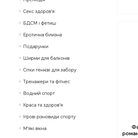
Секс здоров'я
БДСМ і фетиш
Еротична білизна
Подарунки
Ширми для балконів
Сітки тенієві для забору
Тренажери та фітнес
Водний спорт
Краса та здоров'я
Ігрові різновиди спорту
Фа
М'які вікна
роман