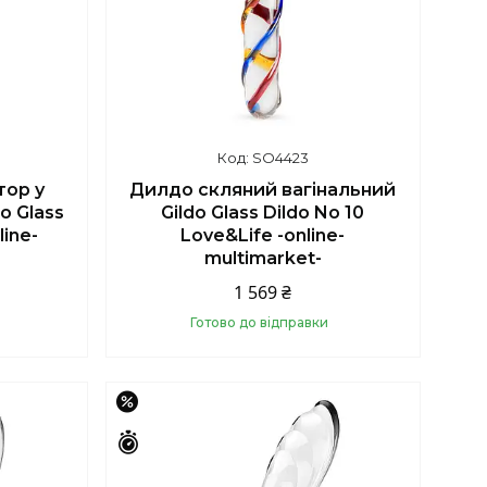
SO4423
тор у
Дилдо скляний вагінальний
o Glass
Gildo Glass Dildo No 10
line-
Love&Life -online-
multimarket-
1 569 ₴
Готово до відправки
Купити
–18%
Залишилось 43 дні