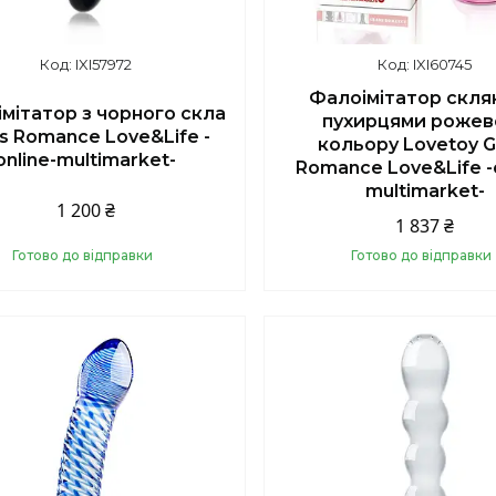
IXI57972
IXI60745
Фалоімітатор скля
мітатор з чорного скла
пухирцями рожев
ss Romance Love&Life -
кольору Lovetoy G
online-multimarket-
Romance Love&Life -o
multimarket-
1 200 ₴
1 837 ₴
Готово до відправки
Готово до відправки
Купити
Купити