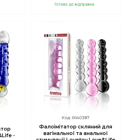
Готово до відправки
Купити
IXI40387
Фалоімітатор скляний для
атор
вагінальної та анальної
Life -
стимуляції Lovetoy Love&Life