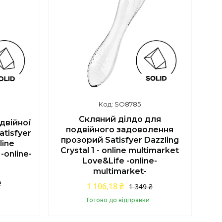
SO8785
Скляний ділдо для
двійної
подвійного задоволення
tisfyer
прозорий Satisfyer Dazzling
line
Crystal 1 - online multimarket
-online-
Love&Life -online-
multimarket-
₴
1 106,18 ₴
1 349 ₴
Готово до відправки