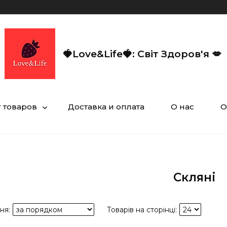
🍓Love&Life🍓: Світ Здоров'я 💋
г товаров
Доставка и оплата
О нас
О
Скляні