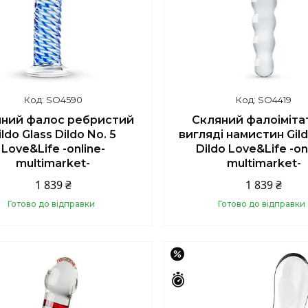
SO4590
SO4419
яний фалос ребристий
Скляний фалоіміта
ildo Glass Dildo No. 5
вигляді намистин Gild
Love&Life -online-
Dildo Love&Life -on
multimarket-
multimarket-
1 839 ₴
1 839 ₴
Готово до відправки
Готово до відправки
Купити
Купити
–18%
Залишилось 43 дні