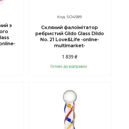
SO4589
ний з
Скляний фалоімітатор
ого
ребристий Gildo Glass Dildo
lass
No. 21 Love&Life -online-
nline-
multimarket-
1 839 ₴
Готово до відправки
Купити