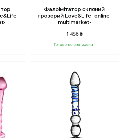
атор
Фалоімітатор скляний
&Life -
прозорий Love&Life -online-
et-
multimarket-
1 456 ₴
Готово до відправки
Купити