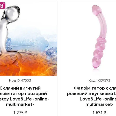
IXI47503
IXI57973
Скляний вигнутий
Фалоімітатор скл
лоімітатор прозорий
рожевий з кульками 
toy Love&Life -online-
Love&Life -onlin
multimarket-
multimarket-
1 275 ₴
1 631 ₴