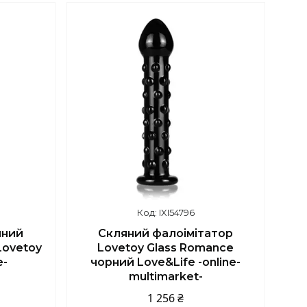
IXI54796
яний
Скляний фалоімітатор
Lovetoy
Lovetoy Glass Romance
e-
чорний Love&Life -online-
multimarket-
1 256 ₴