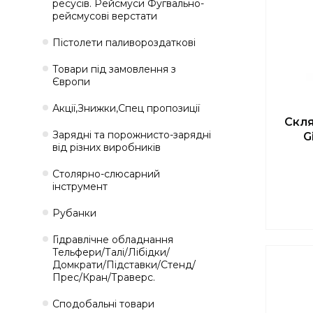
ресусів. Рейсмуси Фугвально-
рейсмусові верстати
Пістолети паливороздаткові
Товари під замовлення з
Європи
Акції,Знижки,Спец пропозиції
Скл
Зарядні та порожнисто-зарядні
G
від різних виробників
Столярно-слюсарний
інструмент
Рубанки
Гідравлічне обладнання
Тельфери/Талі/Лібідки/
Домкрати/Підставки/Стенд/
Прес/Кран/Траверс.
Сподобальні товари