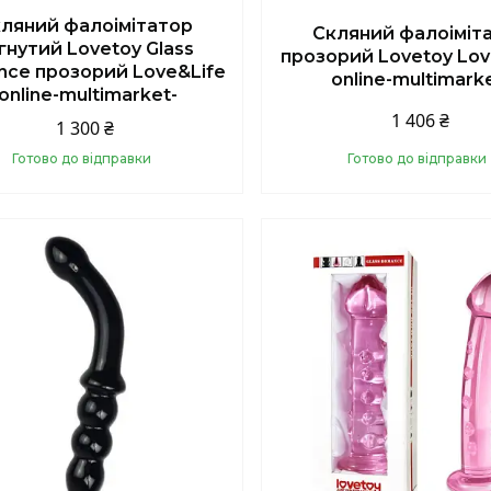
ляний фалоімітатор
Скляний фалоіміт
гнутий Lovetoy Glass
прозорий Lovetoy Love
ce прозорий Love&Life
online-multimark
-online-multimarket-
1 406 ₴
1 300 ₴
Готово до відправки
Готово до відправки
Купити
Купити