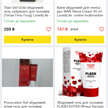
Titan Gel Gold-збудливий
Крем збудливий для пеніса
гель-лубрикант для чоловіків
pjur MAN Xtend Cream 50 ml
(Титан Гель Голд) Love&Life -
Love&Life -online-multimarket-
online-multimarket-
Готово до відправки
Готово до відправки
299
747
₴
₴
879 ₴
Купити
Купити
Provocative Gel-збудливий
Збудливий гель для чоловіків
інтим-гель для чоловіків
FLASH EXTRA (Флеш Екстра)