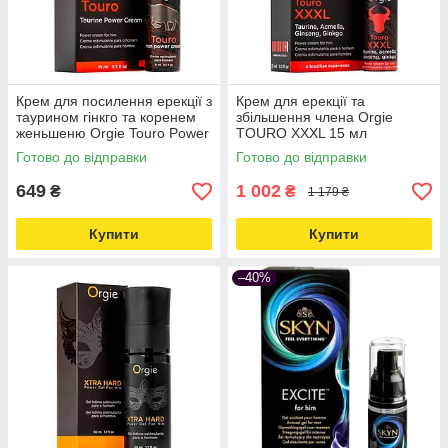
Крем для посилення ерекції з
Крем для ерекції та
таурином гінкго та коренем
збільшення члена Orgie
женьшеню Orgie Touro Power
TOURO XXXL 15 мл
Cream 15 мл Love&Life —
Love&Life -online-multimarket-
Готово до відправки
Готово до відправки
online-multimarket —
649
1 002
₴
₴
1 179 ₴
Купити
Купити
–40%