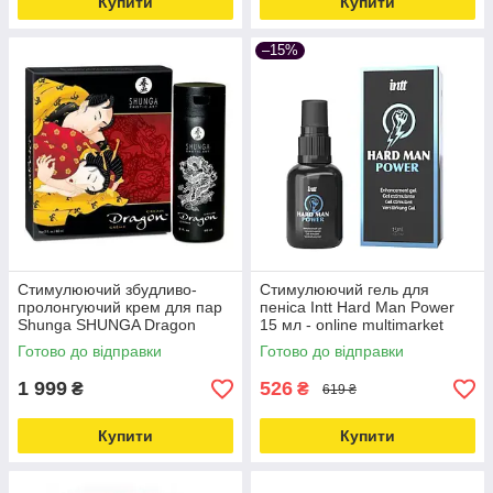
Купити
Купити
–15%
Стимулюючий збудливо-
Стимулюючий гель для
пролонгуючий крем для пар
пеніса Intt Hard Man Power
Shunga SHUNGA Dragon
15 мл - online multimarket
Cream (60 мл) Шунга
Love&Life -online-multimarket-
Готово до відправки
Готово до відправки
Love&Life -online-multimarket-
1 999
526
₴
₴
619 ₴
Купити
Купити