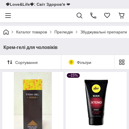
🍓Love&Life🍓: Світ Здоров'я 💋
Каталог товаров
Прелюдія
Збуджувальні препарати
Крем-гелі для чоловіків
Сортування
0
Фільтри
–15%