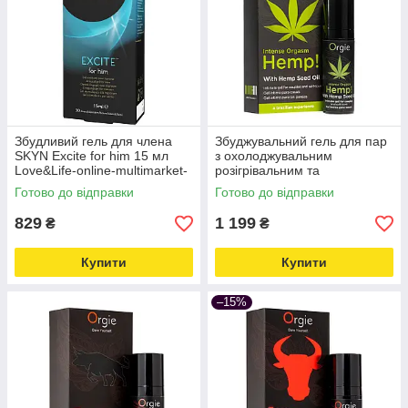
Збудливий гель для члена
Збуджувальний гель для пар
SKYN Excite for him 15 мл
з охолоджувальним
Love&Life-online-multimarket-
розігрівальним та
вібрувальним ефектами
Готово до відправки
Готово до відправки
Orgie Hemp! Intense Orgasm
15 мл Love&Life
829
1 199
₴
₴
Купити
Купити
–15%