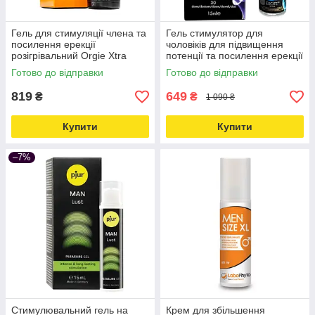
Гель для стимуляції члена та
Гель стимулятор для
посилення ерекції
чоловіків для підвищення
розігрівальний Orgie Xtra
потенції та посилення ерекції
Hard Power Gel For Him 50
Skyn Excite For Him 15 мл
Готово до відправки
Готово до відправки
мл Love&Life -online-
Love&Life
multimarket-
819
649
₴
₴
1 090 ₴
Купити
Купити
–7%
Стимулювальний гель на
Крем для збільшення