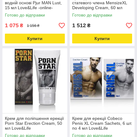
водній основі Pjur MAN Lust,
статевого члена MensizeXL
15 мл Love&Life -online-
Developing Cream, 60 мл
multimarket-
Love&Life
Готово до відправки
Готово до відправки
1 075
1 512
₴
₴
1 156 ₴
Купити
Купити
Крем для поліпшення ерекції
Крем для ерекції Cobeco
Porn Star Erection Cream, 50
Penis XL Cream Sachets, 6 шт.
мл Love&Life
по 4 мл Love&Life
Готово до відправки
Готово до відправки