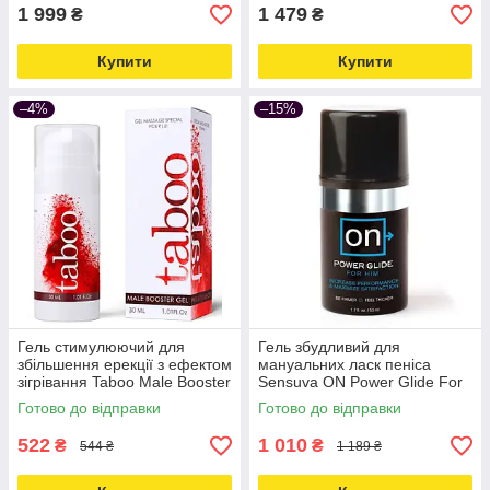
1 999
1 479
₴
₴
Купити
Купити
–4%
–15%
Гель стимулюючий для
Гель збудливий для
збільшення ерекції з ефектом
мануальних ласк пеніса
зігрівання Taboo Male Booster
Sensuva ON Power Glide For
Gel 30 мл Love&Life -online-
him 50 мл Love&Life -online-
Готово до відправки
Готово до відправки
multimarket-
multimarket-
522
1 010
₴
₴
544 ₴
1 189 ₴