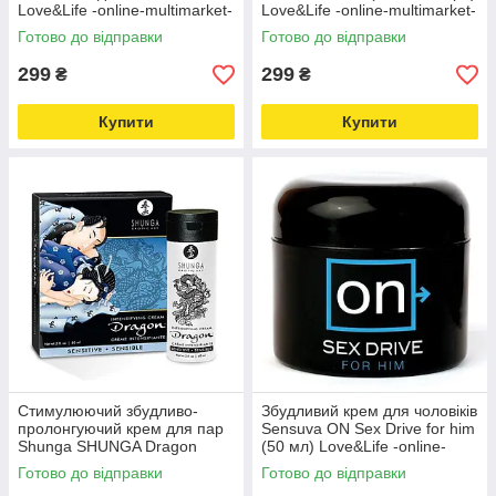
Love&Life -online-multimarket-
Love&Life -online-multimarket-
Готово до відправки
Готово до відправки
299
299
₴
₴
Купити
Купити
Стимулюючий збудливо-
Збудливий крем для чоловіків
пролонгуючий крем для пар
Sensuva ON Sex Drive for him
Shunga SHUNGA Dragon
(50 мл) Love&Life -online-
Cream SENSITIVE (60 мл)
multimarket-
Готово до відправки
Готово до відправки
чутливий Шунга Love&Life