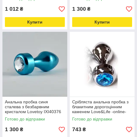
1 012
1 300
₴
₴
Купити
Купити
Анальна пробка синя
Срібляста анальна пробка з
сталева з безбарвним
блакитним дорогоцінним
кристалом Lovetoy IXI40376
каменем Love&Life -online-
Love&Life -online-multimarket-
multimarket-
Готово до відправки
Готово до відправки
1 300
743
₴
₴