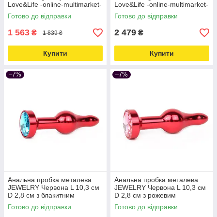
Love&Life -online-multimarket-
Love&Life -online-multimarket-
Готово до відправки
Готово до відправки
1 563
2 479
₴
₴
1 839 ₴
Купити
Купити
–7%
–7%
Анальна пробка металева
Анальна пробка металева
JEWELRY Червона L 10,3 см
JEWELRY Червона L 10,3 см
D 2,8 см з блакитним
D 2,8 см з рожевим
кристалом - online
кристалом - online
Готово до відправки
Готово до відправки
multimarket Love&Life
multimarket Love&Life -online-