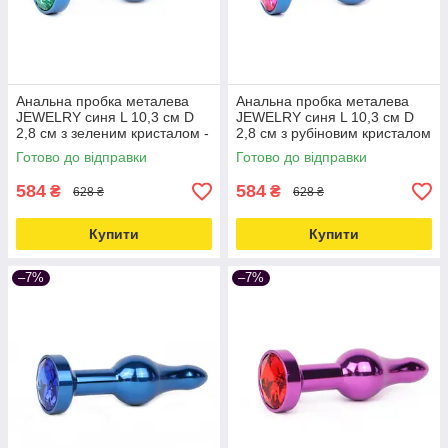
Анальна пробка металева
Анальна пробка металева
JEWELRY синя L 10,3 см D
JEWELRY синя L 10,3 см D
2,8 см з зеленим кристалом -
2,8 см з рубіновим кристалом
online multimarket Love&Life -
- online multimarket Love&Life
Готово до відправки
Готово до відправки
online-multimarket-
-online-multimarket-
584
584
₴
₴
628 ₴
628 ₴
Купити
Купити
–7%
–7%