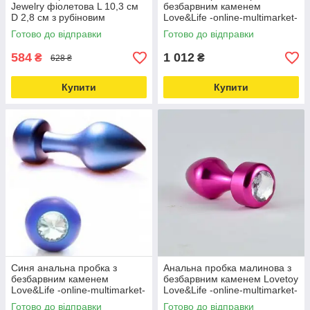
Jewelry фіолетова L 10,3 см
безбарвним каменем
D 2,8 см з рубіновим
Love&Life -online-multimarket-
кристалом - online
Готово до відправки
Готово до відправки
multimarket Love&Life
584
1 012
₴
₴
628 ₴
Купити
Купити
Синя анальна пробка з
Анальна пробка малинова з
безбарвним каменем
безбарвним каменем Lovetoy
Love&Life -online-multimarket-
Love&Life -online-multimarket-
Готово до відправки
Готово до відправки