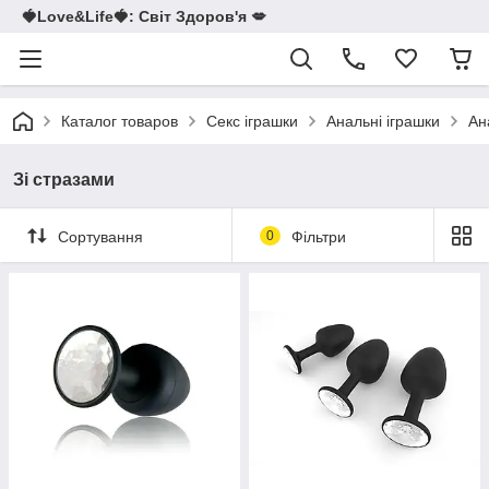
🍓Love&Life🍓: Світ Здоров'я 💋
Каталог товаров
Секс іграшки
Анальні іграшки
Ан
Зі стразами
Сортування
0
Фільтри