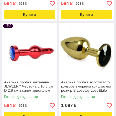
multimarket-
584
584
₴
₴
628 ₴
628 ₴
Купити
Купити
–7%
Анальна пробка металева
Анальна пробка золотистого
JEWELRY Червона L 10,3 см
кольору з чорним кришталем
D 2,8 см з синім кристалом -
розмір S Lovetoy Love&Life -
online multimarket Love&Life -
online-multimarket-
Готово до відправки
Готово до відправки
online-multimarket-
584
1 087
₴
₴
628 ₴