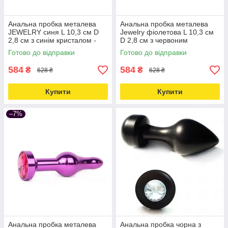
Анальна пробка металева
Анальна пробка металева
JEWELRY синя L 10,3 см D
Jewelry фіолетова L 10,3 см
2,8 см з синім кристалом -
D 2,8 см з червоним
online multimarket Love&Life -
кристалом - online
Готово до відправки
Готово до відправки
online-multimarket-
multimarket Love&Life
584
584
₴
₴
628 ₴
628 ₴
Купити
Купити
–7%
Анальна пробка металева
Анальна пробка чорна з