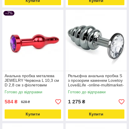
Купити
Купити
–7%
Анальна пробка металева
Рельєфна анальна пробка S
JEWELRY Червона L 10,3 см
з прозорим каменем Lovetoy
D 2,8 см з фіолетовим
Love&Life -online-multimarket-
кристалом - online
Готово до відправки
Готово до відправки
multimarket Love&Life
584
1 275
₴
₴
628 ₴
Купити
Купити