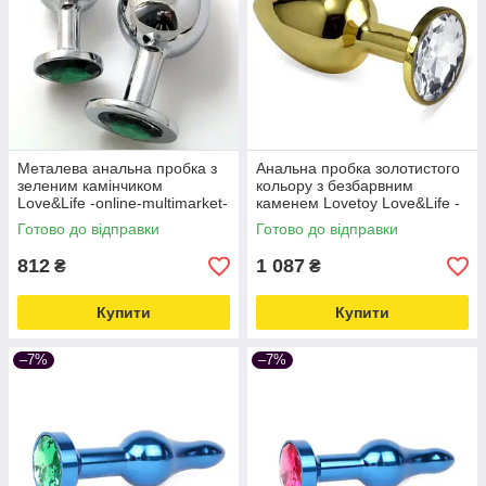
Металева анальна пробка з
Анальна пробка золотистого
зеленим камінчиком
кольору з безбарвним
Love&Life -online-multimarket-
каменем Lovetoy Love&Life -
online-multimarket-
Готово до відправки
Готово до відправки
812
1 087
₴
₴
Купити
Купити
–7%
–7%