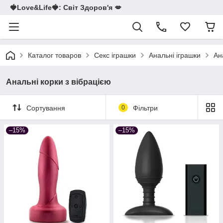
🍓Love&Life🍓: Світ Здоров'я 💋
Каталог товаров
Секс іграшки
Анальні іграшки
Ан
Анальні корки з вібрацією
Сортування
0
Фільтри
–15%
–15%