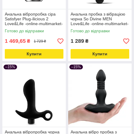
Анальна вібропробка сіра
Анальна пробка з вібрацією
Satisfyer Plug-ilicious 2
чорна So Divine MEN
Love&Life -online-multimarket-
Love&Life -online-multimarket-
Готово до відправки
Готово до відправки
1 469,65
1 289
₴
₴
1 729 ₴
Купити
Купити
–15%
–15%
Анальна вібропробка чорна
Анальна вібро пробка з