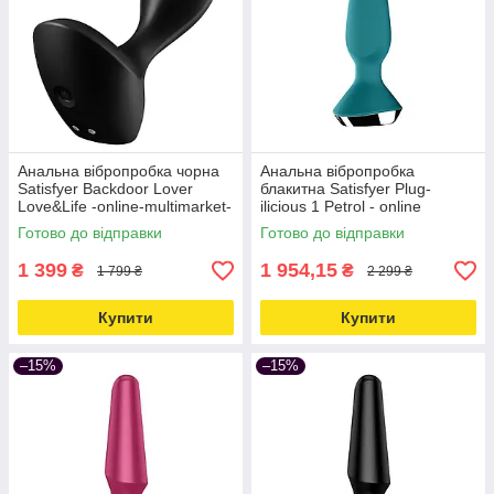
Анальна вібропробка чорна
Анальна вібропробка
Satisfyer Backdoor Lover
блакитна Satisfyer Plug-
Love&Life -online-multimarket-
ilicious 1 Petrol - online
multimarket Love&Life -online-
Готово до відправки
Готово до відправки
multimarket-
1 399
1 954,15
₴
₴
1 799 ₴
2 299 ₴
Купити
Купити
–15%
–15%