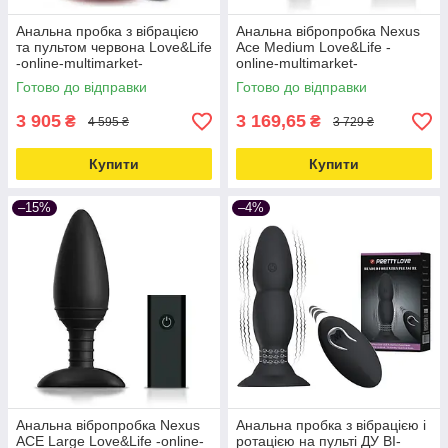
Анальна пробка з вібрацією
Анальна вібропробка Nexus
та пультом червона Love&Life
Ace Medium Love&Life -
-online-multimarket-
online-multimarket-
Готово до відправки
Готово до відправки
3 905
3 169,65
₴
₴
4 595 ₴
3 729 ₴
Купити
Купити
–15%
–4%
Анальна вібропробка Nexus
Анальна пробка з вібрацією і
ACE Large Love&Life -online-
ротацією на пульті ДУ BI-