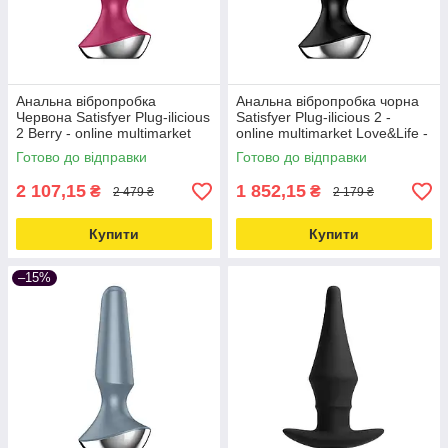
Анальна вібропробка
Анальна вібропробка чорна
Червона Satisfyer Plug-ilicious
Satisfyer Plug-ilicious 2 -
2 Berry - online multimarket
online multimarket Love&Life -
Love&Life -online-multimarket-
online-multimarket-
Готово до відправки
Готово до відправки
2 107,15
1 852,15
₴
₴
2 479 ₴
2 179 ₴
Купити
Купити
–15%