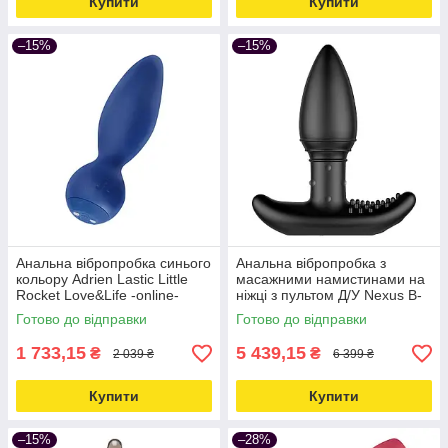
Купити
Купити
–15%
–15%
Анальна вібропробка синього
Анальна вібропробка з
кольору Adrien Lastic Little
масажними намистинами на
Rocket Love&Life -online-
ніжці з пультом Д/У Nexus B-
multimarket-
stroker Love&Life -online-
Готово до відправки
Готово до відправки
multimarket-
1 733,15
5 439,15
₴
₴
2 039 ₴
6 399 ₴
Купити
Купити
–15%
–28%