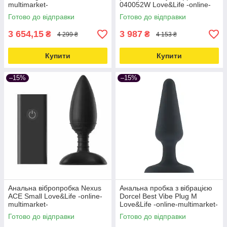
multimarket-
040052W Love&Life -online-
multimarket-
Готово до відправки
Готово до відправки
3 654,15
3 987
₴
₴
4 299 ₴
4 153 ₴
Купити
Купити
–15%
–15%
Анальна вібропробка Nexus
Анальна пробка з вібрацією
ACE Small Love&Life -online-
Dorcel Best Vibe Plug M
multimarket-
Love&Life -online-multimarket-
Готово до відправки
Готово до відправки