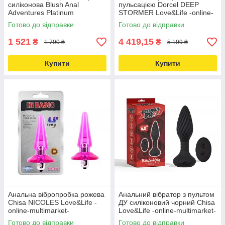
силіконова Blush Anal
пульсацією Dorcel DEEP
Adventures Platinum
STORMER Love&Life -online-
Love&Life -online-multimarket-
multimarket-
Готово до відправки
Готово до відправки
1 521
4 419,15
₴
₴
1 790 ₴
5 199 ₴
Купити
Купити
Анальна вібропробка рожева
Анальний вібратор з пультом
Chisa NICOLES Love&Life -
ДУ силіконовий чорний Chisa
online-multimarket-
Love&Life -online-multimarket-
Готово до відправки
Готово до відправки