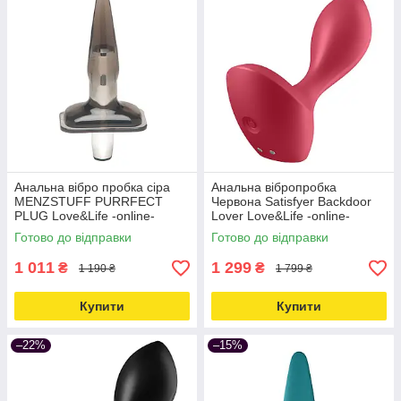
Анальна вібро пробка сіра
Анальна вібропробка
MENZSTUFF PURRFECT
Червона Satisfyer Backdoor
PLUG Love&Life -online-
Lover Love&Life -online-
multimarket-
multimarket-
Готово до відправки
Готово до відправки
1 011
1 299
₴
₴
1 190 ₴
1 799 ₴
Купити
Купити
–22%
–15%