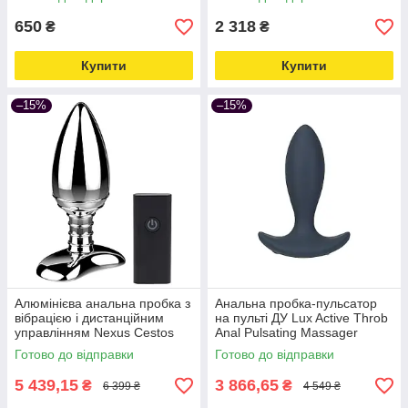
650
2 318
₴
₴
Купити
Купити
–15%
–15%
Алюмінієва анальна пробка з
Анальна пробка-пульсатор
вібрацією і дистанційним
на пульті ДУ Lux Active Throb
управлінням Nexus Cestos
Anal Pulsating Massager
Love&Life -online-multimarket-
Love&Life -online-multimarket-
Готово до відправки
Готово до відправки
5 439,15
3 866,65
₴
₴
6 399 ₴
4 549 ₴