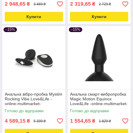
2 948,65
2 319,65
₴
₴
3 469 ₴
2 729 ₴
Купити
Купити
–15%
–15%
Анальна вібро-пробка Mystim
Анальна смарт-вибропробка
Rocking Vibe Love&Life -
Magic Motion Equinox
online-multimarket-
Love&Life -online-multimarket-
Готово до відправки
Готово до відправки
4 589,15
1 554,65
₴
₴
5 399 ₴
1 829 ₴