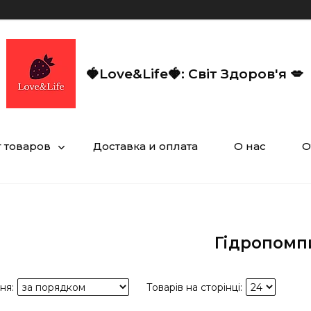
🍓Love&Life🍓: Світ Здоров'я 💋
г товаров
Доставка и оплата
О нас
О
Гідропомп