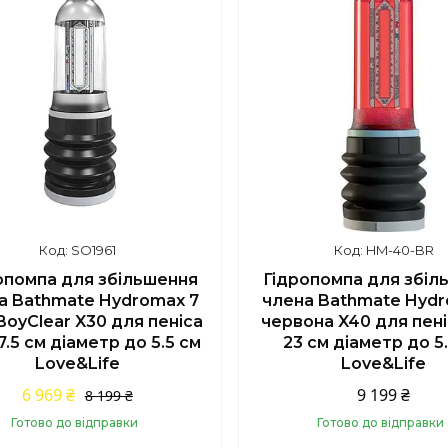
SO1961
HM-40-BR
опомпа для збільшення
Гідропомпа для збіл
а Bathmate Hydromax 7
члена Bathmate Hydr
oyClear X30 для пеніса
червона X40 для пеніс
17.5 см діаметр до 5.5 см
23 см діаметр до 5
Love&Life
Love&Life
6 969 ₴
9 199 ₴
8 199 ₴
Готово до відправки
Готово до відправки