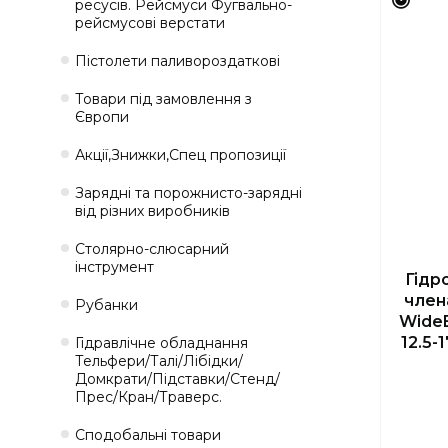
ресусів. Рейсмуси Фугвально-
рейсмусові верстати
Пістолети паливороздаткові
Товари під замовлення з
Європи
Акції,Знижки,Спец пропозиції
Зарядні та порожнисто-зарядні
від різних виробників
Столярно-слюсарний
інструмент
Гідр
член
Рубанки
WideB
12.5-
Гідравлічне обладнання
Тельфери/Талі/Лібідки/
Домкрати/Підставки/Стенд/
Прес/Кран/Траверс.
Сподобальні товари