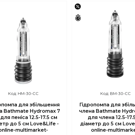
–15%
шилось 46 днів
Залишилось 46 днів
HM-30-CC
BM-30-CC
опомпа для збільшення
Гідропомпа для збіл
а Bathmate Hydromax 7
члена Bathmate Hydr
для пеніса 12.5-17.5 см
для члена 12.5-17.
етр до 5 см Love&Life -
діаметр до 5 см Love
online-multimarket-
online-multimark