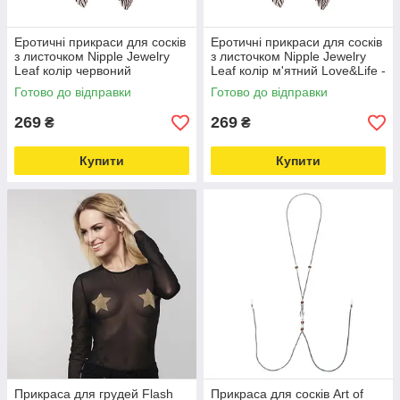
Еротичні прикраси для сосків
Еротичні прикраси для сосків
з листочком Nipple Jewelry
з листочком Nipple Jewelry
Leaf колір червоний
Leaf колір м'ятний Love&Life -
Love&Life -online-multimarket-
online-multimarket-
Готово до відправки
Готово до відправки
269
269
₴
₴
Купити
Купити
Прикраса для грудей Flash
Прикраса для сосків Art of