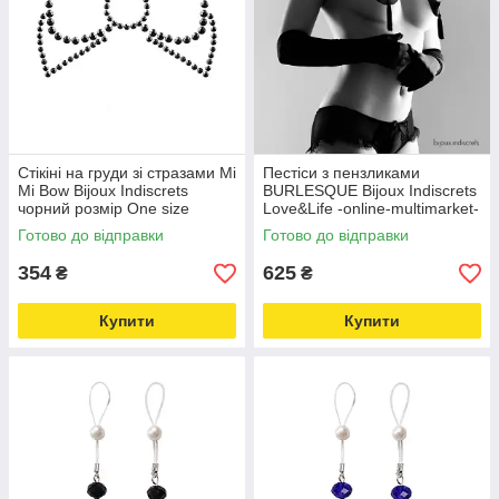
Стікіні на груди зі стразами Mi
Пестіси з пензликами
Mi Bow Bijoux Indiscrets
BURLESQUE Bijoux Indiscrets
чорний розмір One size
Love&Life -online-multimarket-
Love&Life -online-multimarket-
Готово до відправки
Готово до відправки
354
625
₴
₴
Купити
Купити