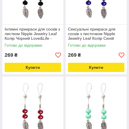
Інтимні прикраси для сосків з
Сексуальні прикраси для
листком Nipple Jewelry Leaf
сосків з листочком Nipple
Колір Чорний Love&Life -
Jewelry Leaf Колір Синій
online-multimarket-
Love&Life -online-multimarket-
Готово до відправки
Готово до відправки
269
269
₴
₴
Купити
Купити