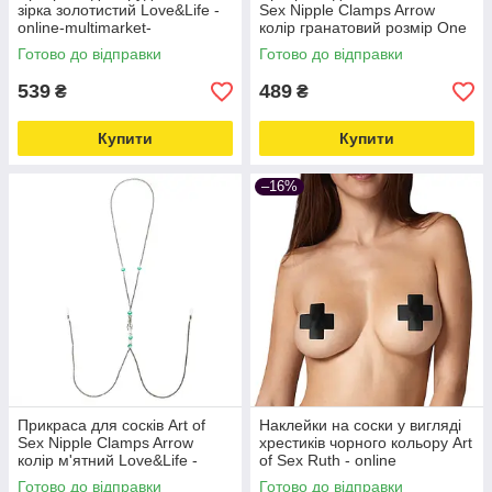
зірка золотистий Love&Life -
Sex Nipple Clamps Arrow
online-multimarket-
колір гранатовий розмір One
size Love&Life -online-
Готово до відправки
Готово до відправки
multimarket-
539
489
₴
₴
Купити
Купити
–16%
Прикраса для сосків Art of
Наклейки на соски у вигляді
Sex Nipple Clamps Arrow
хрестиків чорного кольору Art
колір м'ятний Love&Life -
of Sex Ruth - online
online-multimarket-
multimarket Love&Life -online-
Готово до відправки
Готово до відправки