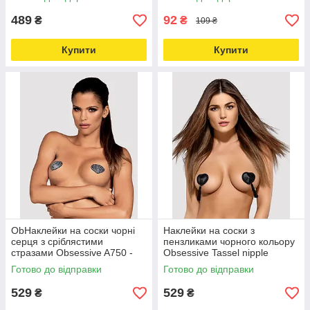
multimarket-
489
92
₴
₴
109 ₴
Купити
Купити
ObНаклейки на соски чорні
Наклейки на соски з
серця з сріблястими
пензликами чорного кольору
стразами Obsessive A750 -
Obsessive Tassel nipple
online multimarket Love&Life -
covers - online multimarket
Готово до відправки
Готово до відправки
online-multimarket-
Love&Life -online-multimarket-
529
529
₴
₴