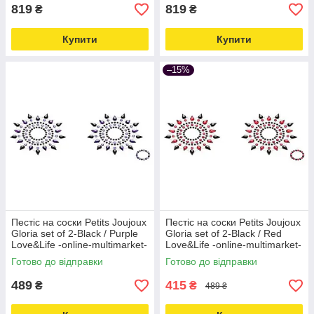
819
819
₴
₴
Купити
Купити
–15%
Пестіс на соски Petits Joujoux
Пестіс на соски Petits Joujoux
Gloria set of 2-Black / Purple
Gloria set of 2-Black / Red
Love&Life -online-multimarket-
Love&Life -online-multimarket-
Готово до відправки
Готово до відправки
489
415
₴
₴
489 ₴