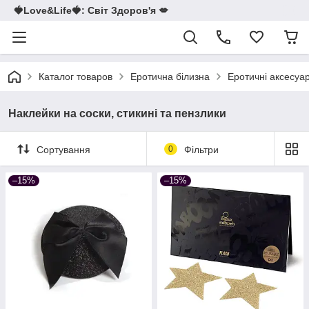
🍓Love&Life🍓: Світ Здоров'я 💋
Каталог товаров
Еротична білизна
Еротичні аксесуа
Наклейки на соски, стикині та пензлики
Сортування
0
Фільтри
–15%
–15%