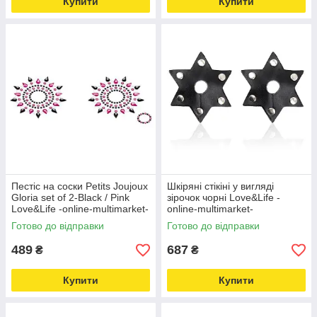
Купити
Купити
Пестіс на соски Petits Joujoux
Шкіряні стікіні у вигляді
Gloria set of 2-Black / Pink
зірочок чорні Love&Life -
Love&Life -online-multimarket-
online-multimarket-
Готово до відправки
Готово до відправки
489
687
₴
₴
Купити
Купити