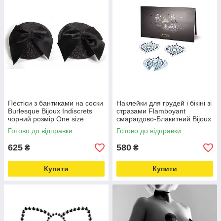
Пестіси з бантиками на соски
Наклейки для грудей і бікіні зі
Burlesque Bijoux Indiscrets
стразами Flamboyant
чорний розмір One size
смарагдово-Блакитний Bijoux
Love&Life -online-multimarket-
Indiscrets Love&Life -online-
Готово до відправки
Готово до відправки
multimarket-
625
580
₴
₴
Купити
Купити