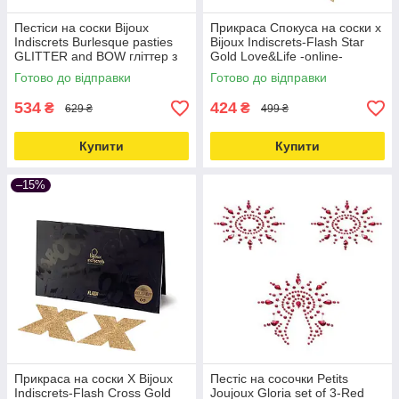
Пестіси на соски Bijoux
Прикраса Спокуса на соски x
Indiscrets Burlesque pasties
Bijoux Indiscrets-Flash Star
GLITTER and BOW гліттер з
Gold Love&Life -online-
бантиком Love&Life -online-
multimarket-
Готово до відправки
Готово до відправки
multimarket-
534
424
₴
₴
629 ₴
499 ₴
Купити
Купити
–15%
Прикраса на соски X Bijoux
Пестіс на сосочки Petits
Indiscrets-Flash Cross Gold
Joujoux Gloria set of 3-Red