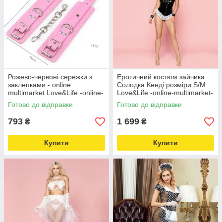
Рожево-червоні сережки з
Еротичний костюм зайчика
заклепками - online
Солодка Кенді розміри S/M
multimarket Love&Life -online-
Love&Life -online-multimarket-
multimarket-
Готово до відправки
Готово до відправки
793
1 699
₴
₴
Купити
Купити