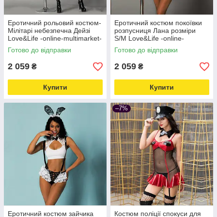
Еротичний рольовий костюм-
Еротичний костюм покоївки
Мілітарі небезпечна Дейзі
розпусниця Лана розміри
Love&Life -online-multimarket-
S/M Love&Life -online-
multimarket-
Готово до відправки
Готово до відправки
2 059
2 059
₴
₴
Купити
Купити
–7%
Еротичний костюм зайчика
Костюм поліції спокуси для