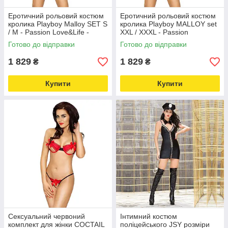
Еротичний рольовий костюм
Еротичний рольовий костюм
кролика Playboy Malloy SET S
кролика Playboy MALLOY set
/ M - Passion Love&Life -
XXL / XXXL - Passion
online-multimarket-
Love&Life -online-multimarket-
Готово до відправки
Готово до відправки
1 829
1 829
₴
₴
Купити
Купити
Сексуальний червоний
Інтимний костюм
комплект для жінки COCTAIL
поліцейського JSY розміри