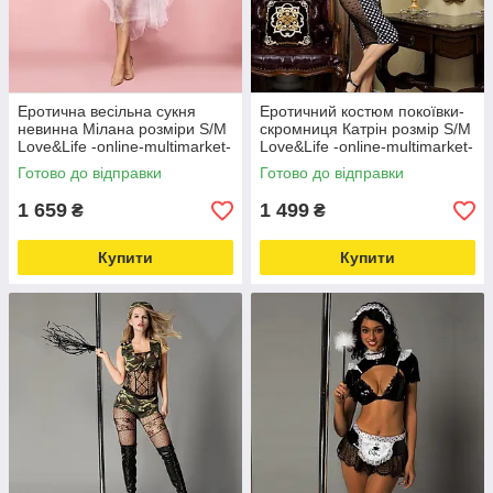
Еротична весільна сукня
Еротичний костюм покоївки-
невинна Мілана розміри S/M
скромниця Катрін розмір S/M
Love&Life -online-multimarket-
Love&Life -online-multimarket-
Готово до відправки
Готово до відправки
1 659
1 499
₴
₴
Купити
Купити