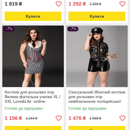
1 819
1 292
₴
₴
1 390 ₴
Купити
Купити
–7%
–7%
Костюм для рольових ігор
Сексуальний Жіночий костюм
Велика фатальна училка XL /
для рольових ігор
XXL Love&Life -online-
невблаганною поліцейської
multimarket-
JSY L / XL Love&Life -online-
Готово до відправки
Готово до відправки
multimarket-
1 156
1 476
₴
₴
1 244 ₴
1 588 ₴