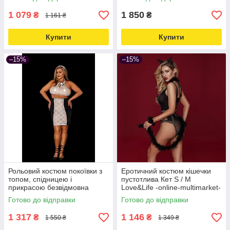
1 079
1 850
₴
₴
1 161 ₴
Купити
Купити
–15%
–15%
Рольовий костюм покоївки з
Еротичний костюм кішечки
топом, спідницею і
пустотлива Кет S / M
прикрасою безвідмовна
Love&Life -online-multimarket-
Аделі XL Love&Life -online-
Готово до відправки
Готово до відправки
multimarket-
1 317
1 146
₴
₴
1 550 ₴
1 349 ₴