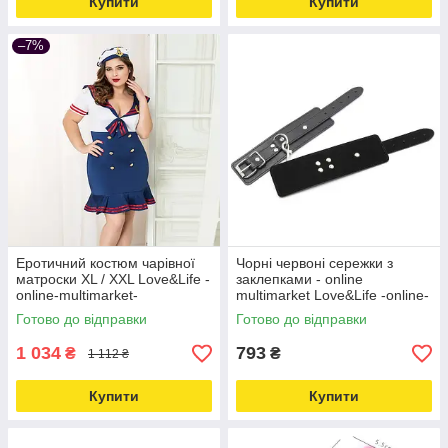
Купити
Купити
–7%
Еротичний костюм чарівної
Чорні червоні сережки з
матроски XL / XXL Love&Life -
заклепками - online
online-multimarket-
multimarket Love&Life -online-
multimarket-
Готово до відправки
Готово до відправки
1 034
793
₴
₴
1 112 ₴
Купити
Купити