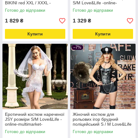
BIKINI red XXL / XXXL -
S/M Love&Life -online-
Passion Love&Life -online-
multimarket-
Готово до відправки
Готово до відправки
multimarket-
1 829
1 329
₴
₴
Купити
Купити
–7%
Еротичний костюм нареченої
Жіночий костюм для
JSY розміри S/M Love&Life -
рольових ігор брудний
online-multimarket-
поліцейський S / M Love&Life
-online-multimarket-
Готово до відправки
Готово до відправки