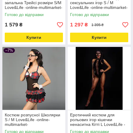
запальна Трейсі розміри S/M
сексуальних ігор S / M
Love&Life -online-multimarket-
Love&Life -online-multimarket-
Готово до відправки
Готово до відправки
1 579
1 297
₴
₴
1 395 ₴
Купити
Купити
–7%
Костюм розпусної Школярки
Еротичний костюм для
S / M Love&Life -online-
рольових ігор кішечки
multimarket-
ненаситна Кітті L Love&Life -
online-multimarket-
Готово до відправки
Готово до відправки