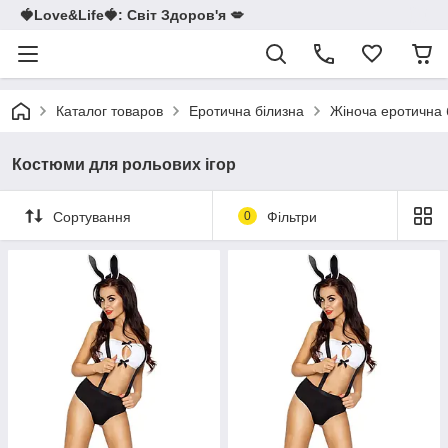
🍓Love&Life🍓: Світ Здоров'я 💋
Каталог товаров
Еротична білизна
Жіноча еротична 
Костюми для рольових ігор
Сортування
0
Фільтри