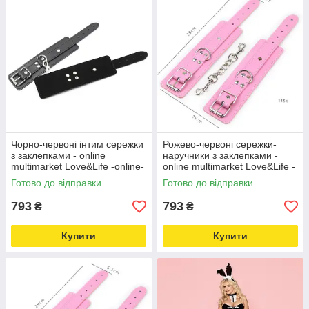
Чорно-червоні інтим сережки
Рожево-червоні сережки-
з заклепками - online
наручники з заклепками -
multimarket Love&Life -online-
online multimarket Love&Life -
multimarket-
online-multimarket-
Готово до відправки
Готово до відправки
793
793
₴
₴
Купити
Купити