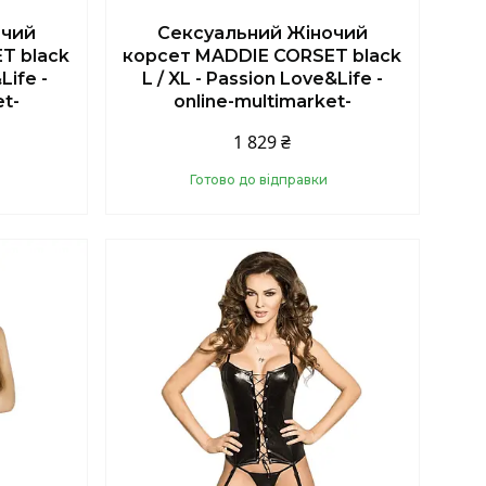
очий
Сексуальний Жіночий
T black
корсет MADDIE CORSET black
Life -
L / XL - Passion Love&Life -
et-
online-multimarket-
1 829 ₴
Готово до відправки
Купити