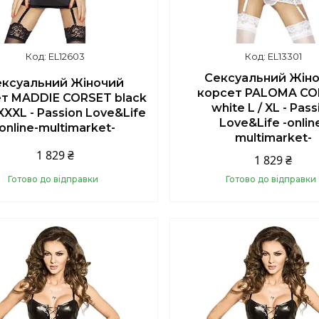
EL12603
EL13301
Сексуальний Жін
ексуальний Жіночий
корсет PALOMA CO
т MADDIE CORSET black
white L / XL - Pass
 XXXL - Passion Love&Life
Love&Life -onlin
-online-multimarket-
multimarket-
1 829 ₴
1 829 ₴
Готово до відправки
Готово до відправки
Купити
Купити