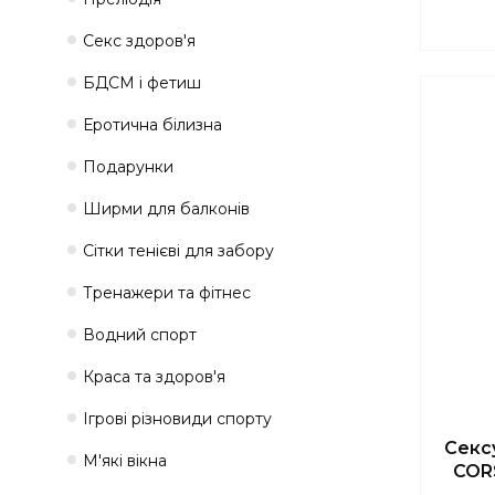
Секс здоров'я
БДСМ і фетиш
Еротична білизна
Подарунки
Ширми для балконів
Сітки тенієві для забору
Тренажери та фітнес
Водний спорт
Краса та здоров'я
Ігрові різновиди спорту
Секс
М'які вікна
CORS