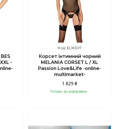
EL16307
 BES
Корсет інтимний чорний
XXL -
MELANIA CORSET L / XL
nline-
Passion Love&Life -online-
multimarket-
1 829 ₴
Готово до відправки
Купити