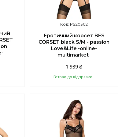
PS20302
очий
Еротичний корсет BES
RSET
CORSET black S/M - passion
ion
Love&Life -online-
e-
multimarket-
1 939 ₴
Готово до відправки
Купити