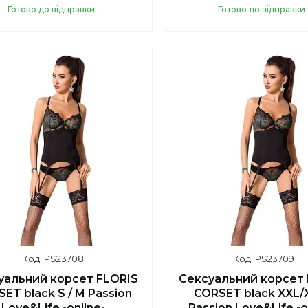
Готово до відправки
Готово до відправки
Купити
Купити
PS23708
PS23709
уальний корсет FLORIS
Сексуальний корсет 
ET black S / M Passion
CORSET black XXL/
Love&Life -online-
Passion Love&Life -o