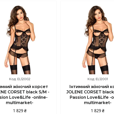
EL12002
EL12001
имний жіночий корсет
Інтимний жіночий к
NE CORSET black S/M -
JOLENE CORSET black L
sion Love&Life -online-
Passion Love&Life -o
multimarket-
multimarket-
1 829 ₴
1 829 ₴