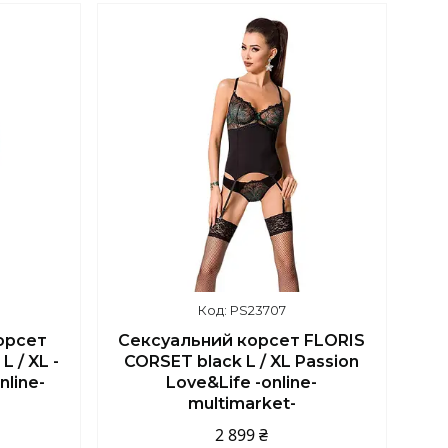
PS23707
орсет
Сексуальний корсет FLORIS
 / XL -
CORSET black L / XL Passion
nline-
Love&Life -online-
multimarket-
2 899 ₴