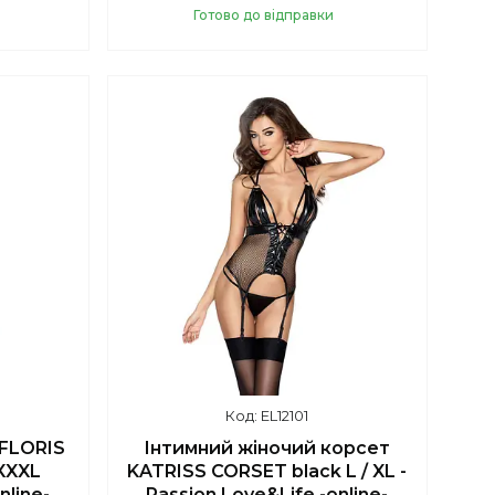
Готово до відправки
Купити
EL12101
FLORIS
Інтимний жіночий корсет
XXXL
KATRISS CORSET black L / XL -
nline-
Passion Love&Life -online-