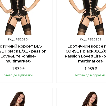
PS20301
PS20303
отичний корсет BES
Еротичний корсет
ET black L/XL - passion
CORSET black XXL/X
Love&Life -online-
Passion Love&Life -o
multimarket-
multimarket-
1 939 ₴
1 939 ₴
Готово до відправки
Готово до відправки
Купити
Купити