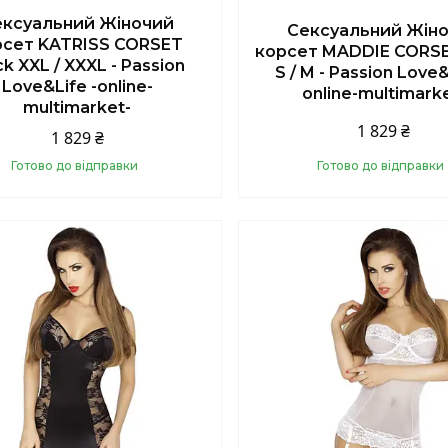
ексуальний Жіночий
Сексуальний Жін
рсет KATRISS CORSET
корсет MADDIE CORSE
ck XXL / XXXL - Passion
S / M - Passion Love&
Love&Life -online-
online-multimark
multimarket-
1 829 ₴
1 829 ₴
Готово до відправки
Готово до відправки
Купити
Купити