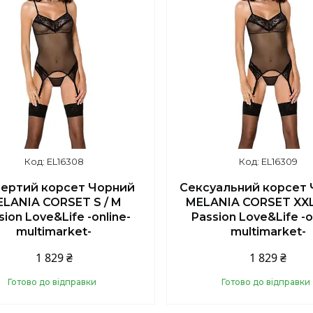
EL16308
EL16309
вертий корсет Чорний
Сексуальний корсет
LANIA CORSET S / M
MELANIA CORSET XX
sion Love&Life -online-
Passion Love&Life -o
multimarket-
multimarket-
1 829 ₴
1 829 ₴
Готово до відправки
Готово до відправки