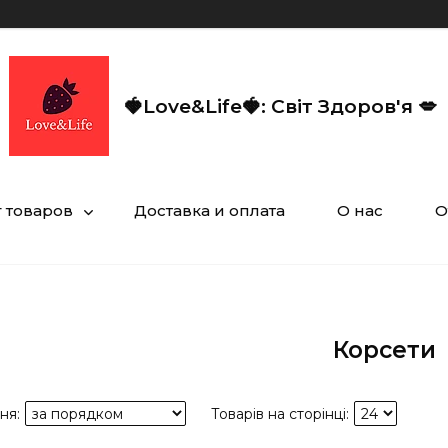
🍓Love&Life🍓: Світ Здоров'я 💋
г товаров
Доставка и оплата
О нас
О
Корсети