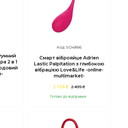
SO4866
куумний
Смарт віброяйце Adrien
а 2 в 1
Lastic Palpitation з глибокою
ордовий
вібрацією Love&Life -online-
e-
multimarket-
2 124 ₴
2 499 ₴
Готово до відправки
Купити