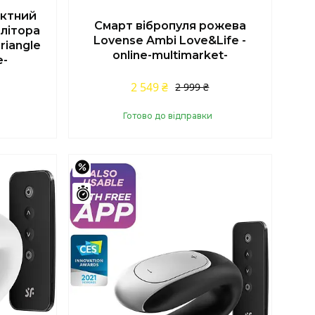
актний
Смарт вібропуля рожева
клітора
Lovense Ambi Love&Life -
riangle
online-multimarket-
e-
2 549 ₴
2 999 ₴
Готово до відправки
Купити
–36%
Залишилось 45 днів