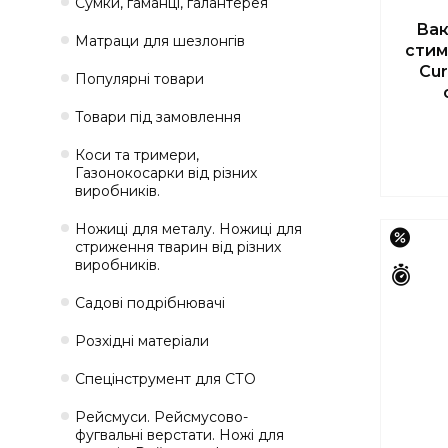
Сумки, гаманці, галантерея
Вак
Матраци для шезлонгів
стим
Cur
Популярні товари
Товари під замовлення
Коси та тримери,
Газонокосарки від різних
виробників.
Ножиці для металу. Ножиці для
–27%
стриження тварин від різних
виробників.
Зали
Садові подрібнювачі
Розхідні матеріали
Спецінструмент для СТО
Рейсмуси. Рейсмусово-
фугвальні верстати. Ножі для