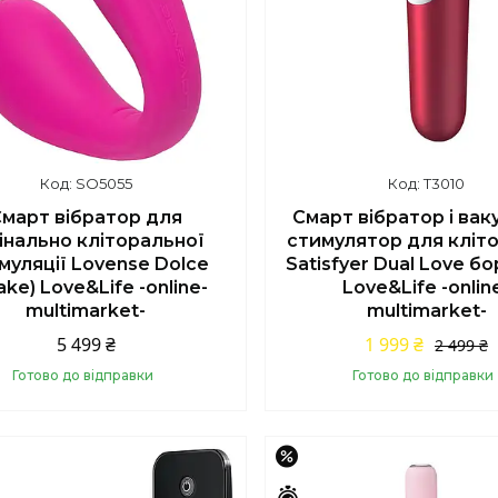
SO5055
T3010
март вібратор для
Смарт вібратор і ва
інально кліторальної
стимулятор для клітор
муляції Lovense Dolce
Satisfyer Dual Love б
ake) Love&Life -online-
Love&Life -onlin
multimarket-
multimarket-
5 499 ₴
1 999 ₴
2 499 ₴
Готово до відправки
Готово до відправки
Купити
Купити
–15%