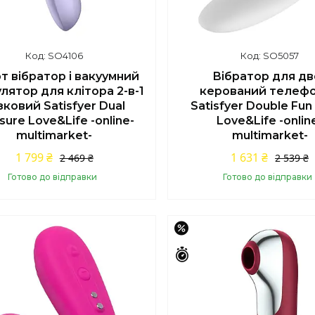
SO4106
SO5057
т вібратор і вакуумний
Вібратор для дв
лятор для клітора 2-в-1
керований телеф
зковий Satisfyer Dual
Satisfyer Double Fun
sure Love&Life -online-
Love&Life -onlin
multimarket-
multimarket-
1 799 ₴
1 631 ₴
2 469 ₴
2 539 ₴
Готово до відправки
Готово до відправки
Купити
Купити
–20%
Залишилось 45 днів