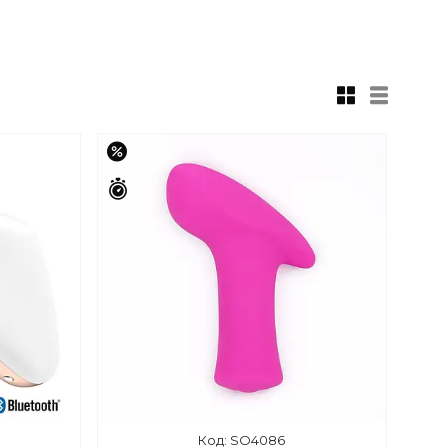
–15%
Залишилось 42 дні
SO4086