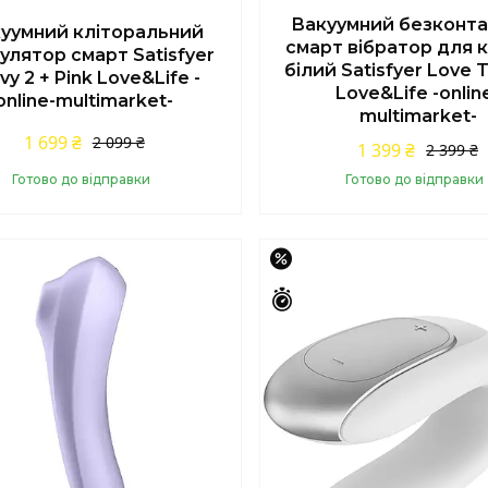
Вакуумний безконт
уумний кліторальний
смарт вібратор для 
улятор смарт Satisfyer
білий Satisfyer Love T
vy 2 + Pink Love&Life -
Love&Life -onlin
online-multimarket-
multimarket-
1 699 ₴
2 099 ₴
1 399 ₴
2 399 ₴
Готово до відправки
Готово до відправки
Купити
Купити
–36%
шилось 42 дні
Залишилось 45 днів