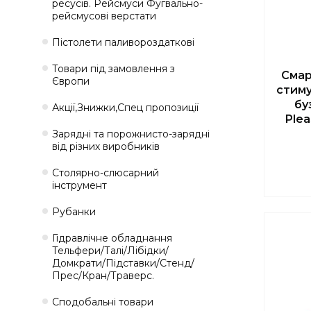
ресусів. Рейсмуси Фугвально-
рейсмусові верстати
Пістолети паливороздаткові
Товари під замовлення з
Смар
Європи
стиму
бу
Акції,Знижки,Спец пропозиції
Plea
Зарядні та порожнисто-зарядні
від різних виробників
Столярно-слюсарний
інструмент
Рубанки
Гідравлічне обладнання
Тельфери/Талі/Лібідки/
Домкрати/Підставки/Стенд/
Прес/Кран/Траверс.
Сподобальні товари