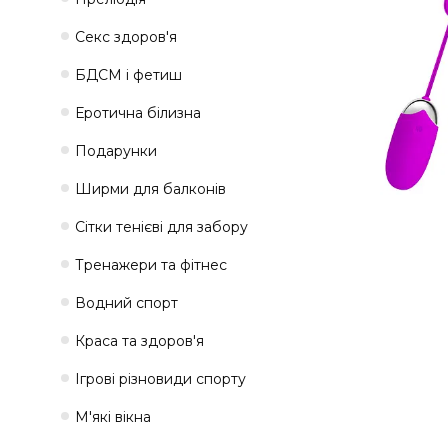
Секс здоров'я
БДСМ і фетиш
Еротична білизна
Подарунки
Ширми для балконів
Сітки тенієві для забору
Тренажери та фітнес
Водний спорт
Краса та здоров'я
Ігрові різновиди спорту
М'які вікна