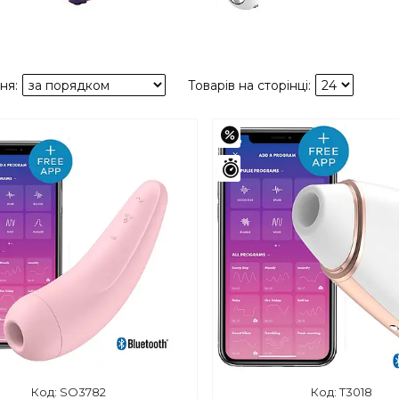
–42%
шилось 45 днів
Залишилось 45 днів
SO3782
T3018