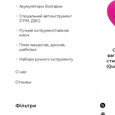
Акумуляторні болгарки
Спеціальний автоінструмент
(ГРМ, ДВС)
Ручний інструмент/гайкові
ключі
Пили ланцюгові, дискові,
шабельні
С
ваг
Набори ручного інструменту
сти
(Qu
О нас
Отзывы
Фільтри
–25%