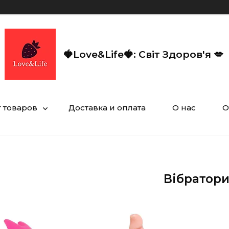
🍓Love&Life🍓: Світ Здоров'я 💋
г товаров
Доставка и оплата
О нас
О
Вібратор