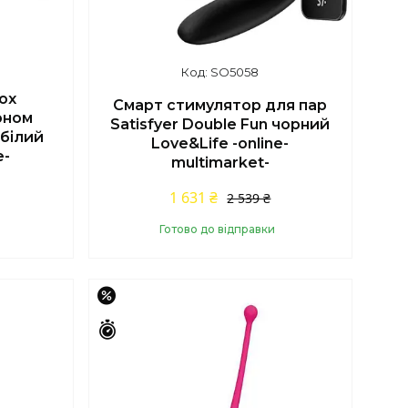
SO5058
ох
Смарт стимулятор для пар
оном
Satisfyer Double Fun чорний
 білий
Love&Life -online-
e-
multimarket-
1 631 ₴
2 539 ₴
Готово до відправки
Купити
–15%
Залишилось 45 днів