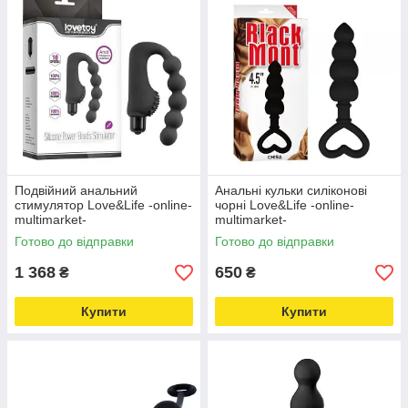
Подвійний анальний
Анальні кульки силіконові
стимулятор Love&Life -online-
чорні Love&Life -online-
multimarket-
multimarket-
Готово до відправки
Готово до відправки
1 368
650
₴
₴
Купити
Купити