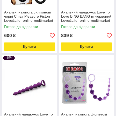
Анальні намиста силіконові
Анальний ланцюжок Love To
чорні Chisa Pleasure Piston
Love BING BANG m червоний
Love&Life -online-multimarket-
Love&Life -online-multimarket-
Готово до відправки
Готово до відправки
600
839
₴
₴
Купити
Купити
–15%
Анальний ланцюжок Love To
Анальні намиста фіолетові