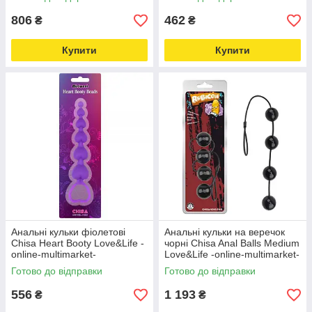
806
462
₴
₴
Купити
Купити
Анальні кульки фіолетові
Анальні кульки на веречок
Chisa Heart Booty Love&Life -
чорні Chisa Anal Balls Medium
online-multimarket-
Love&Life -online-multimarket-
Готово до відправки
Готово до відправки
556
1 193
₴
₴