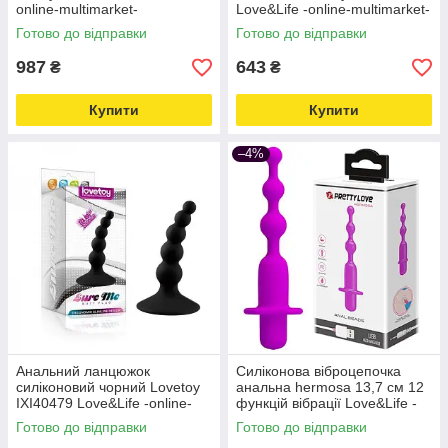
online-multimarket-
Love&Life -online-multimarket-
Готово до відправки
Готово до відправки
987
643
₴
₴
Купити
Купити
–4%
Анальний ланцюжок
Силіконова віброцепочка
силіконовий чорний Lovetoy
анальна hermosa 13,7 см 12
IXI40479 Love&Life -online-
функцій вібрації Love&Life -
multimarket-
online-multimarket-
Готово до відправки
Готово до відправки