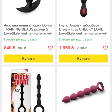
Анальна ялинка чорна Dorcel
Гнучкі Анальні вібробуси
TRAINING BEADS розмір S
Dream Toys CHEEKY LOVE
Love&Life -online-multimarket-
Love&Life -online-multimarket-
Готово до відправки
Готово до відправки
840
1 959
₴
₴
989 ₴
2 305 ₴
Купити
Купити