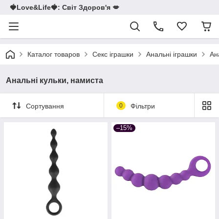
🍓Love&Life🍓: Світ Здоров'я 💋
Каталог товаров
Секс іграшки
Анальні іграшки
Ан
Анальні кульки, намиста
Сортування
0
Фільтри
–15%