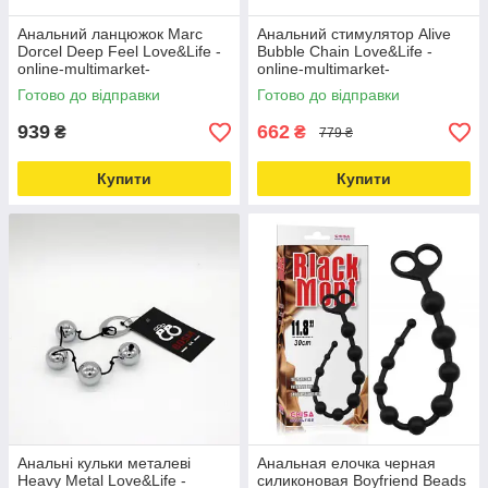
Анальний ланцюжок Marc
Анальний стимулятор Alive
Dorcel Deep Feel Love&Life -
Bubble Chain Love&Life -
online-multimarket-
online-multimarket-
Готово до відправки
Готово до відправки
939
662
₴
₴
779 ₴
Купити
Купити
Анальні кульки металеві
Анальная елочка черная
Heavy Metal Love&Life -
силиконовая Boyfriend Beads