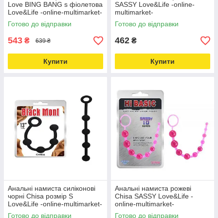
Love BING BANG s фіолетова
SASSY Love&Life -online-
Love&Life -online-multimarket-
multimarket-
Готово до відправки
Готово до відправки
543
462
₴
₴
639 ₴
Купити
Купити
Анальні намиста силіконові
Анальні намиста рожеві
чорні Chisa розмір S
Chisa SASSY Love&Life -
Love&Life -online-multimarket-
online-multimarket-
Готово до відправки
Готово до відправки