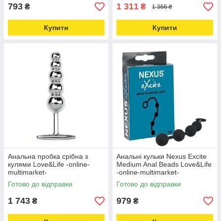
793
1 311
₴
₴
1 366 ₴
Купити
Купити
Анальна пробка срібна з
Анальні кульки Nexus Excite
кулями Love&Life -online-
Medium Anal Beads Love&Life
multimarket-
-online-multimarket-
Готово до відправки
Готово до відправки
1 743
979
₴
₴