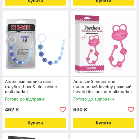
Купити
Купити
Анальные шарики сине-
Анальний ланцюжок
голубые Love&Life -online-
силіконовий lovetoy рожевий
multimarket-
Love&Life -online-multimarket-
Готово до відправки
Готово до відправки
462
600
₴
₴
Купити
Купити