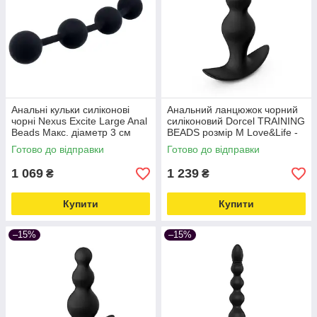
Анальні кульки силіконові
Анальний ланцюжок чорний
чорні Nexus Excite Large Anal
силіконовий Dorcel TRAINING
Beads Макс. діаметр 3 см
BEADS розмір M Love&Life -
Love&Life -online-multimarket-
online-multimarket-
Готово до відправки
Готово до відправки
1 069
1 239
₴
₴
Купити
Купити
–15%
–15%