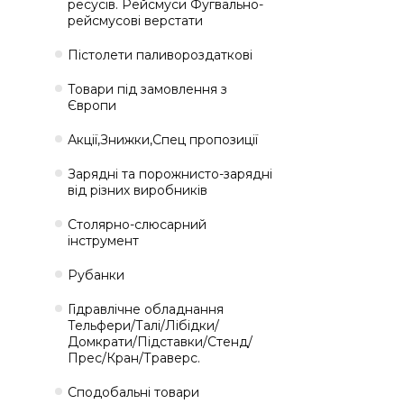
ресусів. Рейсмуси Фугвально-
рейсмусові верстати
Пістолети паливороздаткові
Товари під замовлення з
Європи
Акції,Знижки,Спец пропозиції
Зарядні та порожнисто-зарядні
від різних виробників
Столярно-слюсарний
інструмент
Рубанки
Гідравлічне обладнання
Тельфери/Талі/Лібідки/
Домкрати/Підставки/Стенд/
Прес/Кран/Траверс.
Сподобальні товари