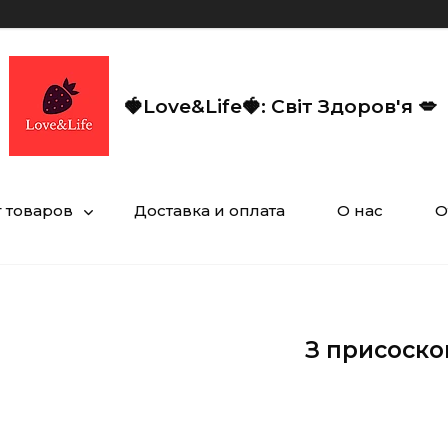
🍓Love&Life🍓: Світ Здоров'я 💋
г товаров
Доставка и оплата
О нас
О
З присоск