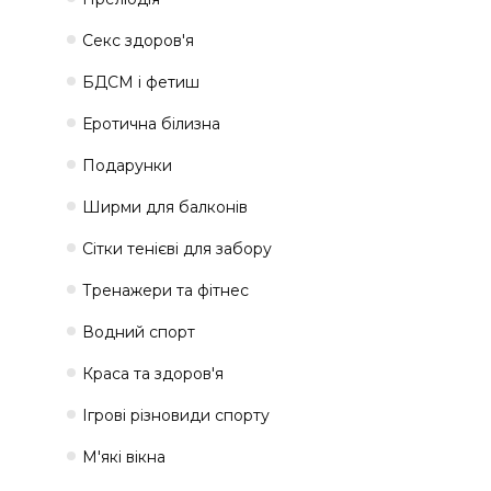
Секс здоров'я
БДСМ і фетиш
Еротична білизна
Подарунки
Ширми для балконів
Сітки тенієві для забору
Тренажери та фітнес
Водний спорт
Краса та здоров'я
Ігрові різновиди спорту
М'які вікна