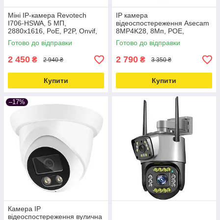
Міні IP-камера Revotech
IP камера
I706-HSWA, 5 МП,
відеоспостереження Asecam
2880х1616, PoE, P2P, Onvif,
8MP4K28, 8Мп, POE,
H.265 Love&Life -online-
вологозахищена, з
Готово до відправки
Готово до відправки
multimarket-
мікрофоном Love&Life -
online-multimarket-
2 450
2 790
₴
₴
2 940 ₴
3 350 ₴
Купити
Купити
–17%
Камера IP
відеоспостереження вулична