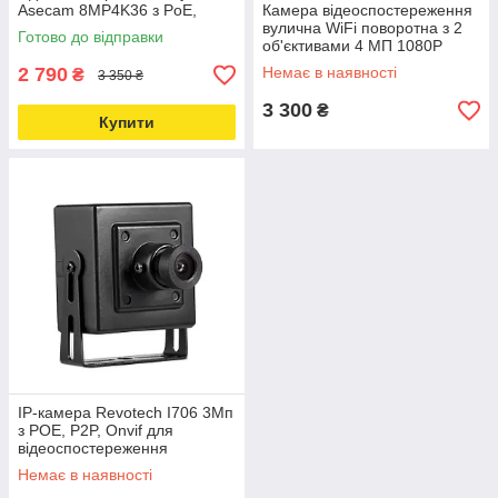
Asecam 8MP4K36 з PoE,
Камера відеоспостереження
мікрофоном, 8Мп, 3.6мм
вулична WiFi поворотна з 2
Готово до відправки
Love&Life -online-multimarket-
об'єктивами 4 МП 1080P
uSafe OC-04DL-PTZ
2 790
Немає в наявності
₴
3 350 ₴
Love&Life -online-multimarket-
3 300
₴
Купити
IP-камера Revotech I706 3Мп
з POE, P2P, Onvif для
відеоспостереження
Love&Life -online-multimarket-
Немає в наявності