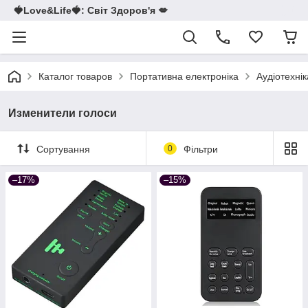
🍓Love&Life🍓: Світ Здоров'я 💋
Каталог товаров
Портативна електроніка
Аудіотехнік
Изменители голоси
Сортування
0
Фільтри
–17%
–15%