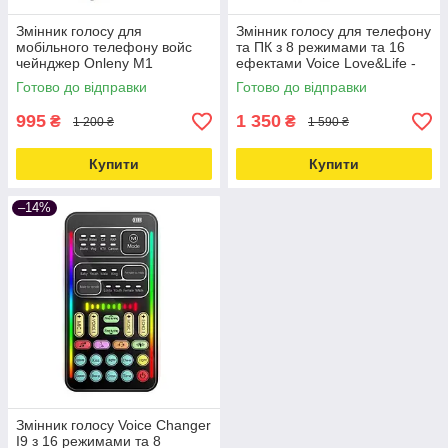
Змінник голосу для
Змінник голосу для телефону
мобільного телефону войс
та ПК з 8 режимами та 16
чейнджер Onleny M1
ефектами Voice Love&Life -
Love&Life -online-multimarket-
online-multimarket-
Готово до відправки
Готово до відправки
995
1 350
₴
₴
1 200 ₴
1 590 ₴
Купити
Купити
–14%
Змінник голосу Voice Changer
I9 з 16 режимами та 8