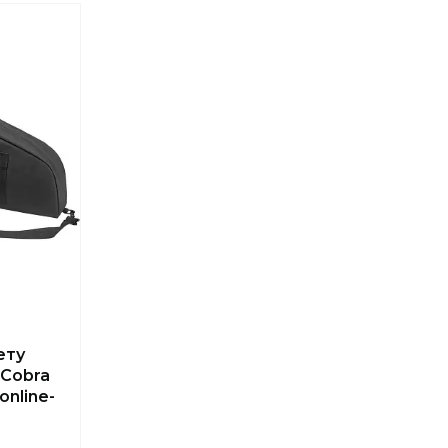
ету
 Cobra
online-