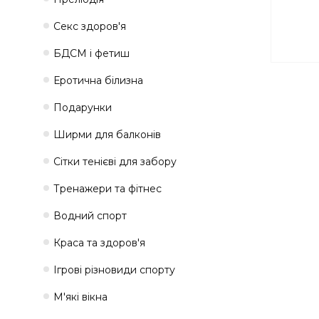
Секс здоров'я
БДСМ і фетиш
Еротична білизна
Подарунки
Ширми для балконів
Сітки тенієві для забору
Тренажери та фітнес
Водний спорт
Краса та здоров'я
Ігрові різновиди спорту
М'які вікна