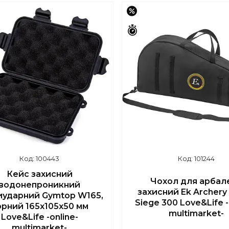
–17%
шилось 46 днів
Залишилось 46 днів
100443
101244
Кейс захисний
Чохол для арбал
водонепроникний
захисний Ek Archery
иударний Gymtop W165,
Siege 300 Love&Life -
орний 165х105х50 мм
multimarket-
Love&Life -online-
multimarket-