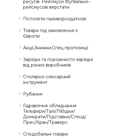
ресусів. Рейсмуси Фугвально-
рейсмусові верстати
Пістолети паливороздаткові
Товари під замовлення з
Європи
Акції,Знижки,Спец пропозиції
Зарядні та порожнисто-зарядні
від різних виробників
Столярно-слюсарний
інструмент
Рубанки
Гідравлічне обладнання
Тельфери/Талі/Лібідки/
Домкрати/Підставки/Стенд/
Прес/Кран/Траверс.
Сподобальні товари