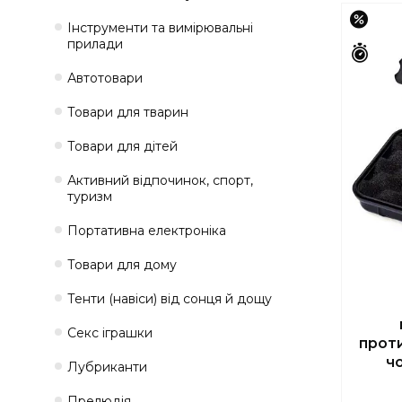
–14%
Інструменти та вимірювальні
прилади
Зали
Автотовари
Товари для тварин
Товари для дітей
Активний відпочинок, спорт,
туризм
Портативна електроніка
Товари для дому
Тенти (навіси) від сонця й дощу
Секс іграшки
прот
ч
Лубриканти
Прелюдія