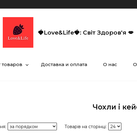
🍓Love&Life🍓: Світ Здоров'я 💋
г товаров
Доставка и оплата
О нас
О
Чохли і кей