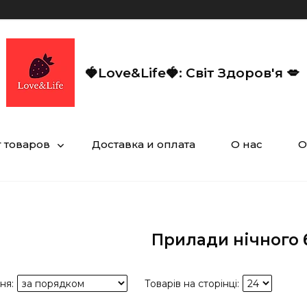
🍓Love&Life🍓: Світ Здоров'я 💋
г товаров
Доставка и оплата
О нас
О
Прилади нічного 