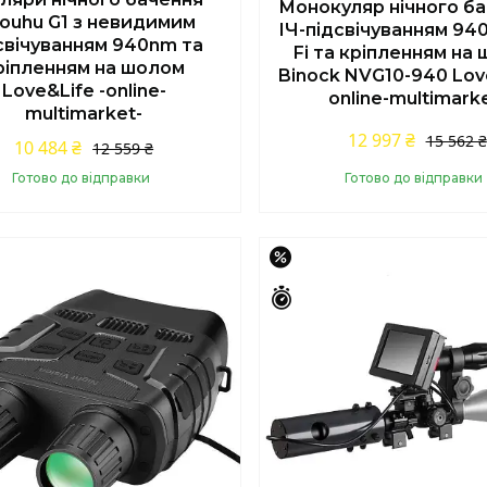
Монокуляр нічного ба
youhu G1 з невидимим
ІЧ-підсвічуванням 940
свічуванням 940nm та
Fi та кріпленням на
ріпленням на шолом
Binock NVG10-940 Love
Love&Life -online-
online-multimark
multimarket-
12 997 ₴
15 562 ₴
10 484 ₴
12 559 ₴
Готово до відправки
Готово до відправки
Купити
Купити
–15%
шилось 43 дні
Залишилось 43 дні