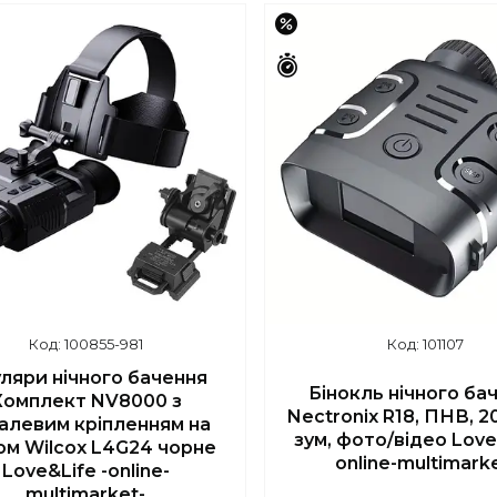
–17%
шилось 43 дні
Залишилось 43 дні
100855-981
101107
ляри нічного бачення
Бінокль нічного ба
Комплект NV8000 з
Nectronix R18, ПНВ, 20
алевим кріпленням на
зум, фото/відео Love
м Wilcox L4G24 чорне
online-multimark
Love&Life -online-
multimarket-