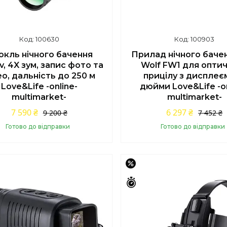
100630
100903
окль нічного бачення
Прилад нічного бачен
v, 4X зум, запис фото та
Wolf FW1 для опти
ео, дальність до 250 м
прицілу з дисплеєм
Love&Life -online-
дюйми Love&Life -on
multimarket-
multimarket-
7 590 ₴
6 297 ₴
9 200 ₴
7 452 ₴
Готово до відправки
Готово до відправки
Купити
Купити
–14%
шилось 43 дні
Залишилось 43 дні