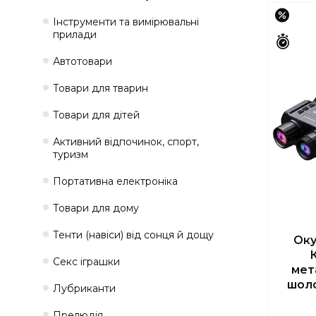
–16%
Інструменти та вимірювальні
прилади
Зали
Автотовари
Товари для тварин
Товари для дітей
Активний відпочинок, спорт,
туризм
Портативна електроніка
Товари для дому
Тенти (навіси) від сонця й дощу
Оку
Секс іграшки
мет
шоло
Лубриканти
Прелюдія