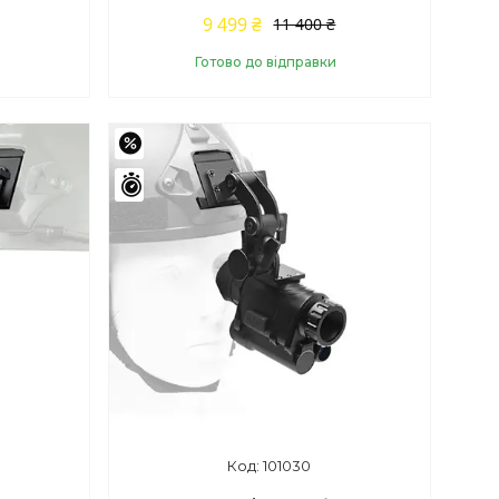
9 499 ₴
11 400 ₴
Готово до відправки
Купити
–13%
Залишилось 43 дні
101030