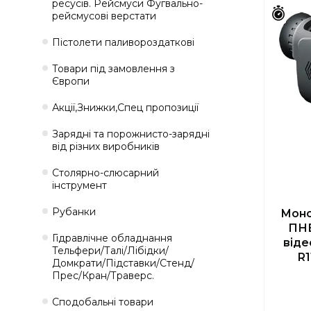
ресусів. Рейсмуси Фугвально-
Зали
рейсмусові верстати
Пістолети паливороздаткові
Товари під замовлення з
Європи
Акції,Знижки,Спец пропозиції
Зарядні та порожнисто-зарядні
від різних виробників
Столярно-слюсарний
інструмент
Рубанки
Моно
ПНВ
Гідравлічне обладнання
віде
Тельфери/Талі/Лібідки/
R1
Домкрати/Підставки/Стенд/
Прес/Кран/Траверс.
Сподобальні товари