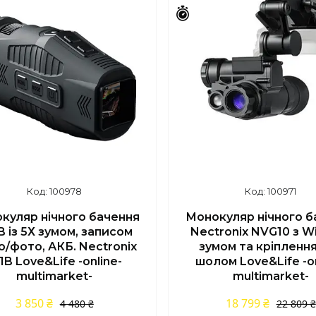
шилось 43 дні
Залишилось 43 дні
100978
100971
куляр нічного бачення
Монокуляр нічного б
 із 5Х зумом, записом
Nectronix NVG10 з Wi-
о/фото, АКБ. Nectronix
зумом та кріпленн
1B Love&Life -online-
шолом Love&Life -on
multimarket-
multimarket-
3 850 ₴
18 799 ₴
4 480 ₴
22 809 ₴