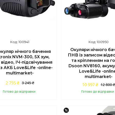
100941
100950
Окуляри нічного ба
куляр нічного бачення
ПНВ із записом віде
ronix NVM-300, 5Х зум,
та кріпленням на г
 відео, ІЧ-підсвічування
Dsoon NV8160, акум
 з АКБ Love&Life -online-
Love&Life -onlin
multimarket-
multimarket-
2 795 ₴
3 245 ₴
10 997 ₴
12 800 ₴
Готово до відправки
Готово до відправки
Купити
Купити
–18%