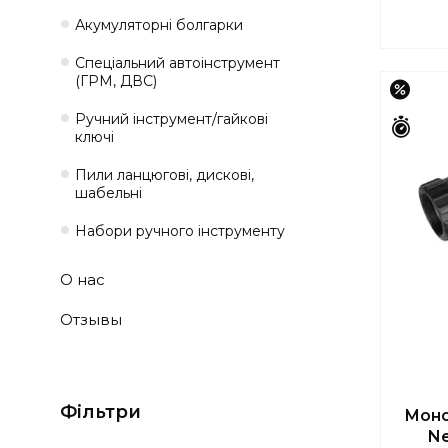
Акумуляторні болгарки
Спеціальний автоінструмент
(ГРМ, ДВС)
–17%
Ручний інструмент/гайкові
Зали
ключі
Пили ланцюгові, дискові,
шабельні
Набори ручного інструменту
О нас
Отзывы
Фільтри
Моно
Ne