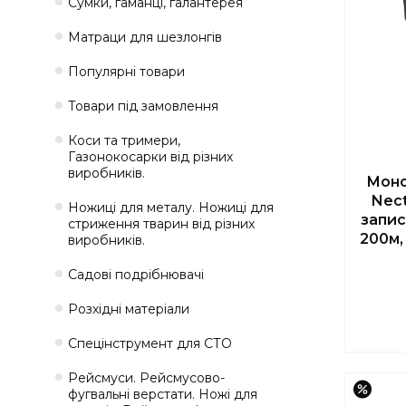
Сумки, гаманці, галантерея
Матраци для шезлонгів
Популярні товари
Товари під замовлення
Коси та тримери,
Газонокосарки від різних
виробників.
Моно
Nect
Ножиці для металу. Ножиці для
запис
стриження тварин від різних
200м,
виробників.
Садові подрібнювачі
Розхідні матеріали
Спецінструмент для СТО
Рейсмуси. Рейсмусово-
–14%
фугвальні верстати. Ножі для