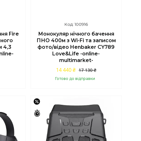
100916
ня Fire
Монокуляр нічного бачення
чного
ПНО 400м з Wi-Fi та записом
 4,3
фото/відео Henbaker CY789
line-
Love&Life -online-
multimarket-
14 440 ₴
17 130 ₴
Готово до відправки
Купити
–17%
Залишилось 43 дні