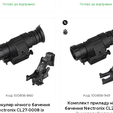
Готово до відправки
Готово до відправки
Купити
Купити
–17%
шилось 43 дні
Залишилось 43 дні
100856-860
100856-949
Комплект приладу н
куляр нічного бачення
бачення Nectronix CL
ctronix CL27-0008 із