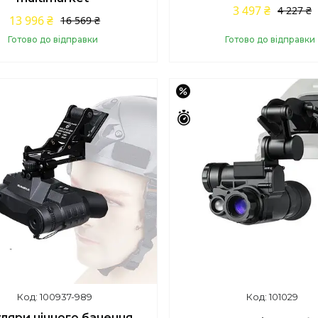
3 497 ₴
4 227 ₴
13 996 ₴
16 569 ₴
Готово до відправки
Готово до відправки
Купити
Купити
–16%
шилось 43 дні
Залишилось 43 дні
100937-989
101029
ляри нічного бачення