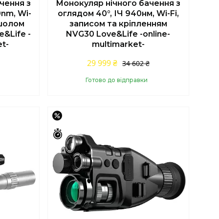
чення з
Монокуляр нічного бачення з
nm, Wi-
оглядом 40°, ІЧ 940нм, Wi-Fi,
 шолом
записом та кріпленням
&Life -
NVG30 Love&Life -online-
et-
multimarket-
29 999 ₴
34 602 ₴
Готово до відправки
Купити
–16%
Залишилось 43 дні