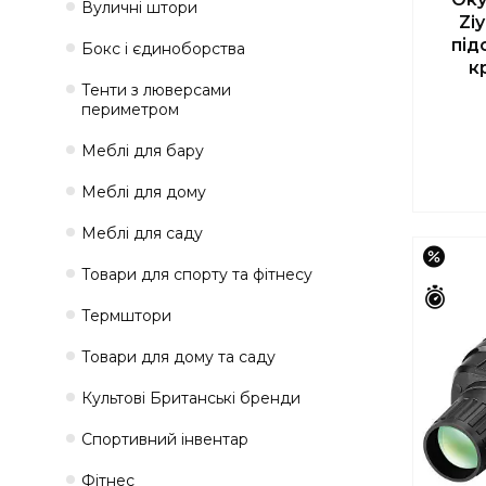
Вуличні штори
Zi
під
Бокс і єдиноборства
к
Тенти з люверсами
периметром
Меблі для бару
Меблі для дому
Меблі для саду
–18%
Товари для спорту та фітнесу
Зали
Термштори
Товари для дому та саду
Культові Британські бренди
Спортивний інвентар
Фітнес