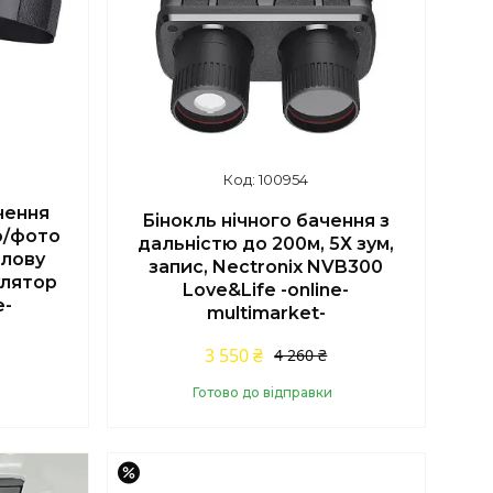
100954
чення
Бінокль нічного бачення з
о/фото
дальністю до 200м, 5Х зум,
олову
запис, Nectronix NVB300
улятор
Love&Life -online-
e-
multimarket-
3 550 ₴
4 260 ₴
Готово до відправки
Купити
–16%