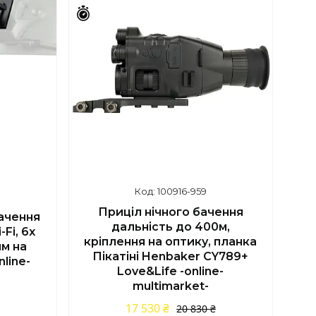
Залишилось 43 дні
100916-959
Приціл нічного бачення
ачення
дальність до 400м,
Fi, 6x
кріплення на оптику, планка
ям на
Пікатіні Henbaker CY789+
line-
Love&Life -online-
multimarket-
17 530 ₴
20 830 ₴