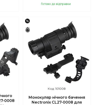
Готово до відправки
Купити
–16%
Залишилось 43 дні
101008
ічного
Монокуляр нічного бачення
27-0008
Nectronix CL27-0008 для