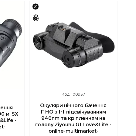
–17%
Залишилось 43 дні
100937
Окуляри нічного бачення
чення
ПНО з ІЧ-підсвічуванням
0 м, 5Х
940nm та кріпленням на
&Life -
голову Ziyouhu G1 Love&Life -
et-
online-multimarket-