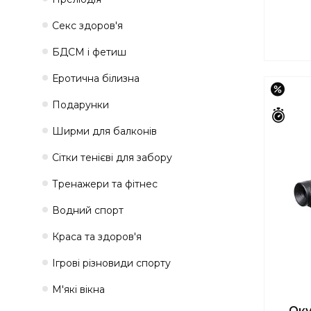
Секс здоров'я
БДСМ і фетиш
Еротична білизна
–17%
Подарунки
Зали
Ширми для балконів
Сітки тенієві для забору
Тренажери та фітнес
Водний спорт
Краса та здоров'я
Ігрові різновиди спорту
М'які вікна
Оку