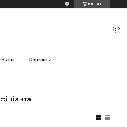
Кошик
тзывы
Контакты
фіціанта