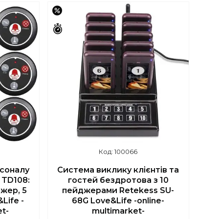
–13%
Залишилось 42 дні
100066
рсоналу
Система виклику клієнтів та
 TD108:
гостей бездротова з 10
жер, 5
пейджерами Retekess SU-
Life -
68G Love&Life -online-
et-
multimarket-