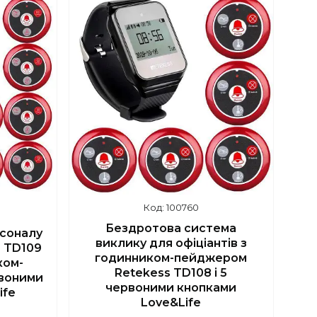
5
+380 (67) 139-10-45
100760
Бездротова система
рсоналу
виклику для офіціантів з
 TD109
годинником-пейджером
ком-
Retekess TD108 і 5
рвоними
червоними кнопками
ife
Love&Life