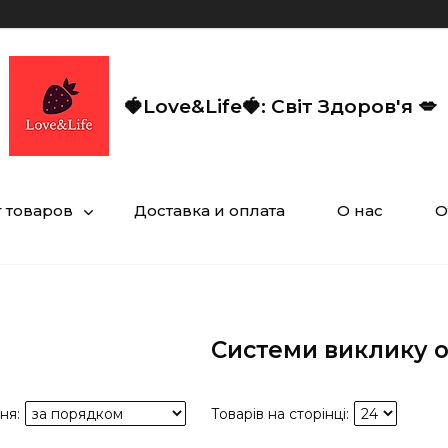
🍓Love&Life🍓: Світ Здоров'я 💋
г товаров
Доставка и оплата
О нас
О
Системи виклику о