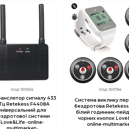
–15%
шилось 42 дні
Залишилось 42 дні
100534
100764
анслятор сигналу 433
Система виклику пе
Гц Retekess F4408A
бездротова Retekess
універсальний для
білий годинник-пейд
ездротової системи
чорних кнопок Love&
Love&Life -online-
online-multimark
multimarket-