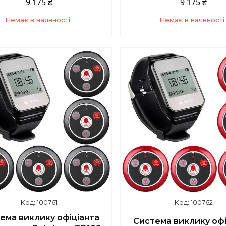
9 175 ₴
9 175 ₴
Немає в наявності
Немає в наявності
+380 (67) 139-10-45
+380 (67) 139-10-4
100761
100762
ема виклику офіціанта
Система виклику офі