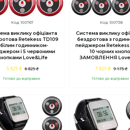
100767
100738
ема виклику офіціанта
Система виклику офі
ротова Retekess TD109
бездротова з годин
 білим годинником-
пейджером Retekess
джером і 5 червоними
10 чорних кноп
кнопками Love&Life
ЗАМОВЛЕННЯ Love
5 825 ₴
7 825 ₴
6 825 ₴
9 175 ₴
Готово до відправки
Готово до відправки
Купити
Купити