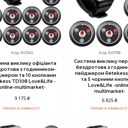
100740
100759
Система виклику пе
ема виклику офіціанта
бездротова з годин
ротова з годинником-
пейджером Retekess
жером та 10 кнопками
та 5 чорними кноп
kess TD108 Love&Life -
Love&Life -onlin
online-multimarket-
multimarket-
9 175 ₴
6 825 ₴
Немає в наявності
Немає в наявності