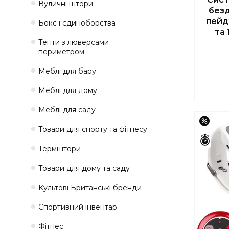
Вуличні штори
безд
пейд
Бокс і єдиноборства
та
Тенти з люверсами
периметром
Меблі для бару
Меблі для дому
Меблі для саду
–15%
Товари для спорту та фітнесу
Зали
Термштори
Товари для дому та саду
Культові Британські бренди
Спортивний інвентар
Фітнес