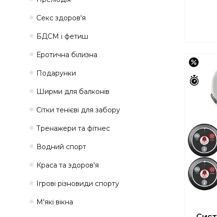
Секс здоров'я
БДСМ і фетиш
Еротична білизна
–15%
Подарунки
Зали
Ширми для балконів
Сітки тенієві для забору
Тренажери та фітнес
Водний спорт
Краса та здоров'я
Ігрові різновиди спорту
М'які вікна
Сист