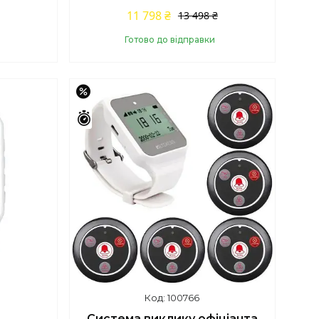
11 798 ₴
13 498 ₴
Готово до відправки
Купити
–15%
Залишилось 46 днів
100766
Система виклику офіціанта