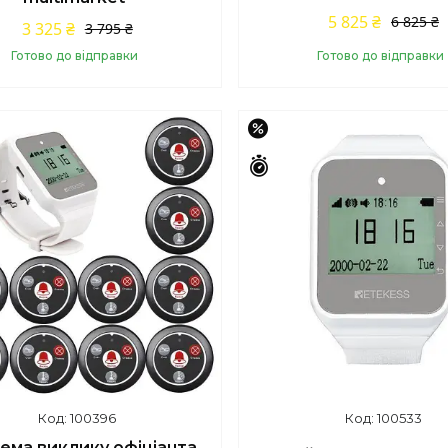
5 825 ₴
6 825 ₴
3 325 ₴
3 795 ₴
Готово до відправки
Готово до відправки
Купити
Купити
–14%
шилось 42 дні
Залишилось 42 дні
100396
100533
ема виклику офіціанта