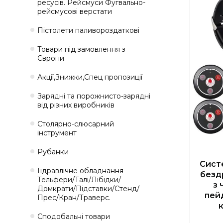
ресусів. Рейсмуси Фугвально-
рейсмусові верстати
Пістолети паливороздаткові
Товари під замовлення з
Європи
Акції,Знижки,Спец пропозиції
Зарядні та порожнисто-зарядні
від різних виробників
Столярно-слюсарний
інструмент
Рубанки
Сист
Гідравлічне обладнання
безд
Тельфери/Талі/Лібідки/
з 
Домкрати/Підставки/Стенд/
пей
Прес/Кран/Траверс.
Сподобальні товари