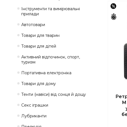
–12%
Інструменти та вимірювальні
прилади
Зали
Автотовари
Товари для тварин
Товари для дітей
Активний відпочинок, спорт,
туризм
Портативна електроніка
Товари для дому
Тенти (навіси) від сонця й дощу
Ретр
М
Секс іграшки
б
Лубриканти
Прелюдія