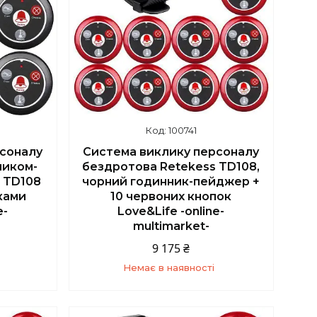
100741
рсоналу
Система виклику персоналу
ником-
бездротова Retekess TD108,
 TD108
чорний годинник-пейджер +
ками
10 червоних кнопок
e-
Love&Life -online-
multimarket-
9 175 ₴
Немає в наявності