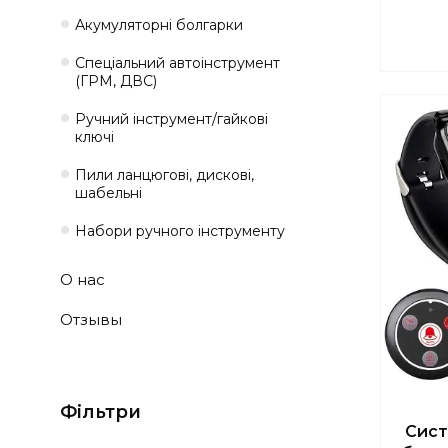
Акумуляторні болгарки
Спеціальний автоінструмент
(ГРМ, ДВС)
Ручний інструмент/гайкові
ключі
Пили ланцюгові, дискові,
шабельні
Набори ручного інструменту
О нас
Отзывы
Фільтри
Сист