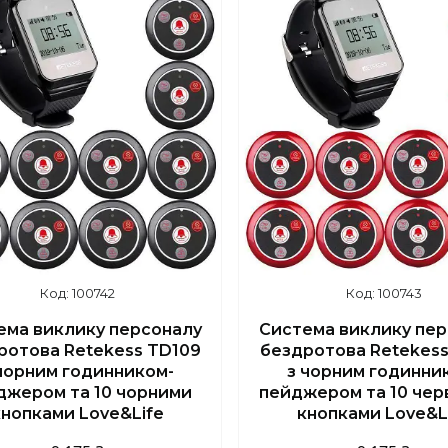
+380 (67) 139-10-45
+380 (67) 139-10-4
100742
100743
ема виклику персоналу
Система виклику пе
ротова Retekess TD109
бездротова Retekess
чорним годинником-
з чорним годинни
джером та 10 чорними
пейджером та 10 че
кнопками Love&Life
кнопками Love&L