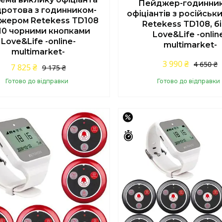
Пейджер-годинник
ротова з годинником-
офіціантів з російськ
жером Retekess TD108
Retekess TD108, б
 10 чорними кнопками
Love&Life -onlin
Love&Life -online-
multimarket-
multimarket-
3 990 ₴
4 650 ₴
7 825 ₴
9 175 ₴
Готово до відправки
Готово до відправки
Купити
Купити
–15%
шилось 46 днів
Залишилось 46 днів