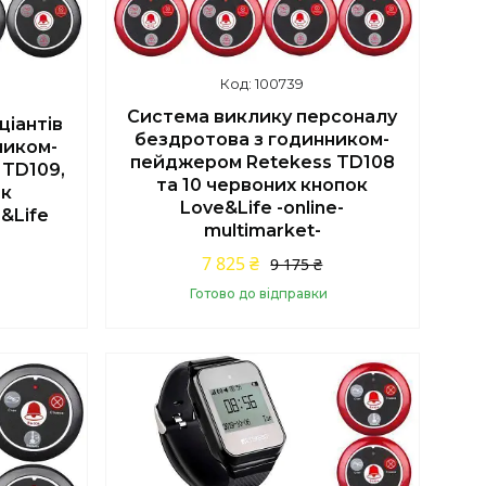
100739
Система виклику персоналу
ціантів
бездротова з годинником-
ником-
пейджером Retekess TD108
 TD109,
та 10 червоних кнопок
ок
Love&Life -online-
&Life
multimarket-
7 825 ₴
9 175 ₴
Готово до відправки
Купити