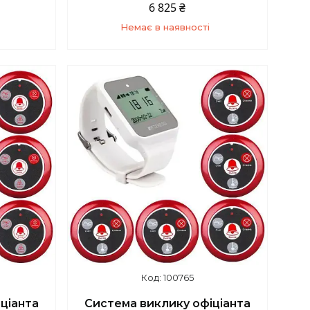
6 825 ₴
Немає в наявності
5
+380 (67) 139-10-45
100765
ціанта
Система виклику офіціанта