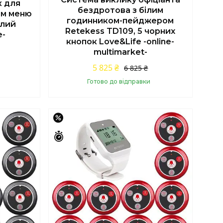
 для
бездротова з білим
им меню
годинником-пейджером
ілий
Retekess TD109, 5 чорних
e-
кнопок Love&Life -online-
multimarket-
5 825 ₴
6 825 ₴
Готово до відправки
Купити
–15%
Залишилось 46 днів