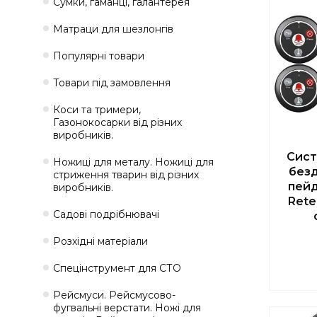
Сумки, гаманці, галантерея
Матраци для шезлонгів
Популярні товари
Товари під замовлення
Коси та тримери,
Газонокосарки від різних
виробників.
Сист
Ножиці для металу. Ножиці для
безд
стриження тварин від різних
пейд
виробників.
Rete
Садові подрібнювачі
Розхідні матеріали
Спецінструмент для СТО
Рейсмуси. Рейсмусово-
фугвальні верстати. Ножі для