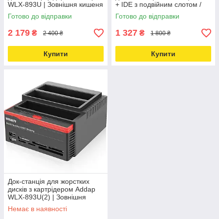
WLX-893U | Зовнішня кишеня
+ IDE з подвійним слотом /
SATA + IDE 2,5"/3,5"
кардридером / USB 2,0
Готово до відправки
Готово до відправки
Love&Life -online-multimarket-
Love&Life
2 179
1 327
₴
₴
2 400 ₴
1 800 ₴
Купити
Купити
Док-станція для жорстких
дисків з картрідером Addap
WLX-893U(2) | Зовнішня
кишеня SATA 2,5"/3,5"
Немає в наявності
Love&Life -online-multimarket-