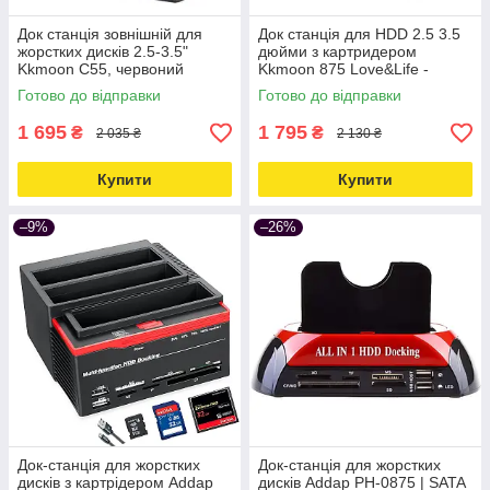
Док станція зовнішній для
Док станція для HDD 2.5 3.5
жорстких дисків 2.5-3.5"
дюйми з картридером
Kkmoon C55, червоний
Kkmoon 875 Love&Life -
Love&Life -online-multimarket-
online-multimarket-
Готово до відправки
Готово до відправки
1 695
1 795
₴
₴
2 035 ₴
2 130 ₴
Купити
Купити
–9%
–26%
Док-станція для жорстких
Док-станція для жорстких
дисків з картрідером Addap
дисків Addap PH-0875 | SATA