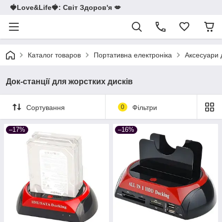
🍓Love&Life🍓: Світ Здоров'я 💋
Каталог товаров
Портативна електроніка
Аксесуари 
Док-станції для жорстких дисків
Сортування
0
Фільтри
–17%
–16%