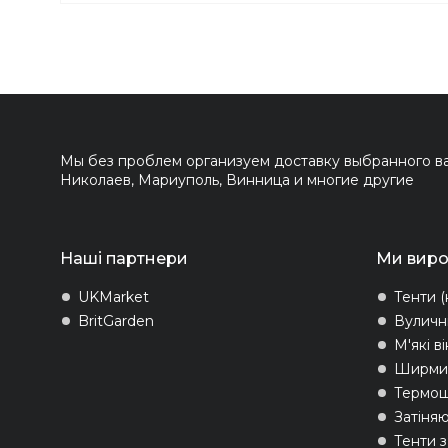
Мы без проблем организуем доставку выбранного вам
Николаев, Мариуполь, Винница и многие другие
Наші партнери
Ми вир
UKMarket
Тенти (
BritGarden
Вуличн
М'які в
Ширми 
Термо
Затіняю
Тенти 