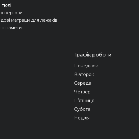
 тюлі
ні перголи
адові матраци для лежаків
ні намети
Графік роботи
Понеділок
Вівторок
Середа
Четвер
Пʼятниця
Субота
Неділя