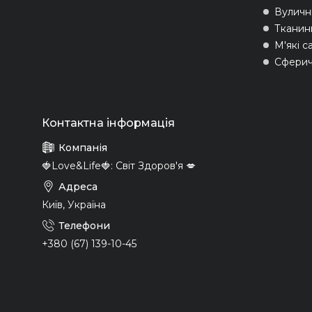
Вуличні
Тканин
М'які с
Сферич
🍓Love&Life🍓: Світ Здоров'я 💋
Київ, Україна
+380 (67) 139-10-45