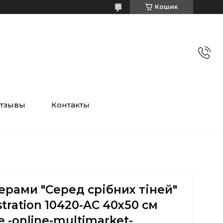
Кошик
тзывы
Контакты
ерами "Серед срібних тіней"
stration 10420-AC 40х50 см
e -online-multimarket-