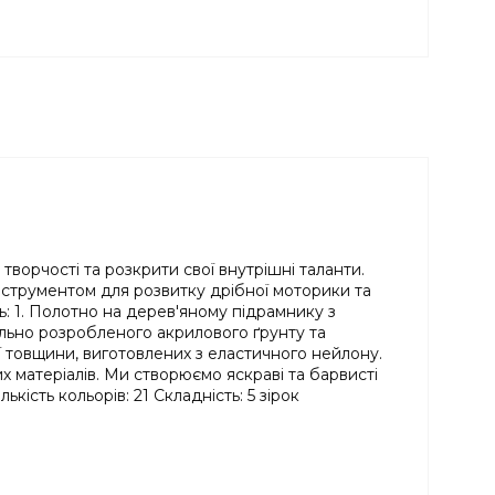
ворчості та розкрити свої внутрішні таланти.
інструментом для розвитку дрібної моторики та
ь: 1. Полотно на дерев'яному підрамнику з
льно розробленого акрилового ґрунту та
ної товщини, виготовлених з еластичного нейлону.
х матеріалів. Ми створюємо яскраві та барвисті
ість кольорів: 21 Складність: 5 зірок