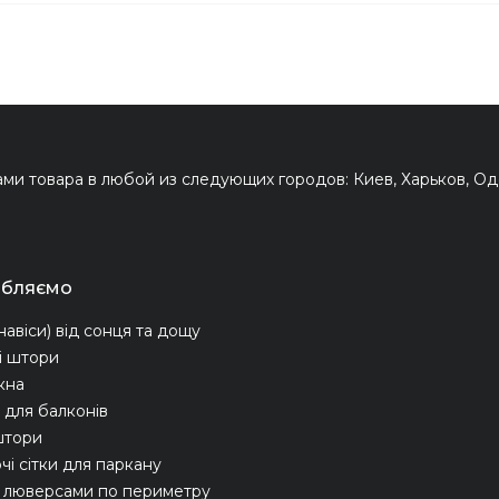
и товара в любой из следующих городов: Киев, Харьков, Оде
обляємо
навіси) від сонця та дощу
і штори
ікна
для балконів
штори
чі сітки для паркану
з люверсами по периметру