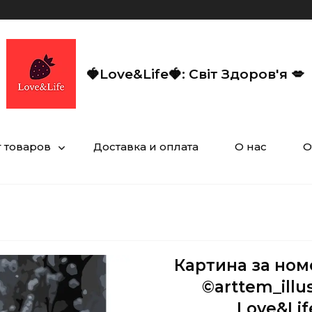
🍓Love&Life🍓: Світ Здоров'я 💋
г товаров
Доставка и оплата
О нас
О
Картина за ном
©arttem_illu
Love&Lif