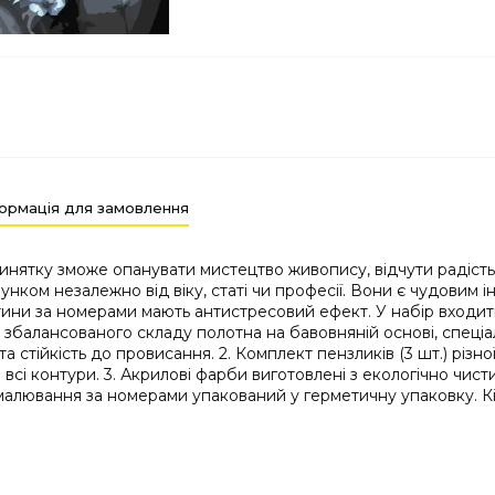
ормація для замовлення
ятку зможе опанувати мистецтво живопису, відчути радість т
нком незалежно від віку, статі чи професії. Вони є чудовим 
ртини за номерами мають антистресовий ефект. У набір входит
балансованого складу полотна на бавовняній основі, спеціа
а стійкість до провисання. 2. Комплект пензликів (3 шт.) різ
і контури. 3. Акрилові фарби виготовлені з екологічно чисти
малювання за номерами упакований у герметичну упаковку. Кільк