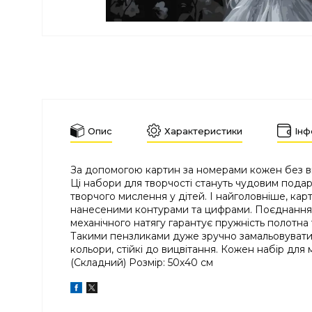
Опис
Характеристики
Інф
За допомогою картин за номерами кожен без вин
Ці набори для творчості стануть чудовим подару
творчого мислення у дітей. І найголовніше, ка
нанесеними контурами та цифрами. Поєднання з
механічного натягу гарантує пружність полотна т
Такими пензликами дуже зручно замальовувати вс
кольори, стійкі до вицвітання. Кожен набір для 
(Складний) Розмір: 50х40 см