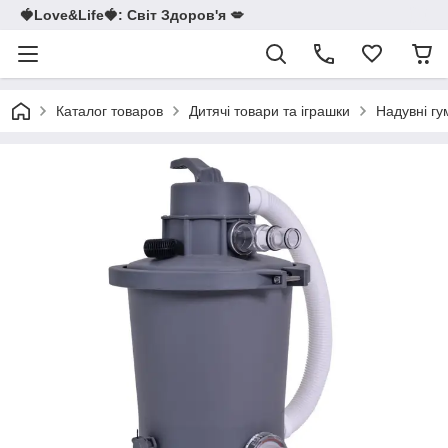
🍓Love&Life🍓: Світ Здоров'я 💋
Каталог товаров
Дитячі товари та іграшки
Надувні гу