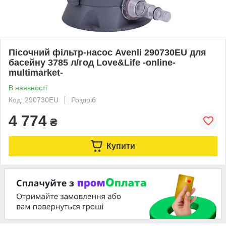
Пісочний фільтр-насос Avenli 290730EU для
басейну 3785 л/год Love&Life -online-
multimarket-
В наявності
Код: 290730EU
Роздріб
4 774
₴
Купити