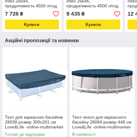
Intex 26644,
Intex 26646,
Inte
продуктивність 4500 л/год
продуктивність 4500 л/год
прод
для басейну Love&Life -
Love&Life -online-
год 
7 726
9 435
12 
₴
₴
online-multimarket-
multimarket-
mult
Купити
Купити
Акційні пропозиції та новинки
Тент для каркасних басейнів
Тент-чохол для каркасного
28038 розмір 300х201 см
басейну 28084 розмір 448 см
Love&Life -online-multimarket-
Love&Life -online-multimarket-
Готово до відправки
В наявності