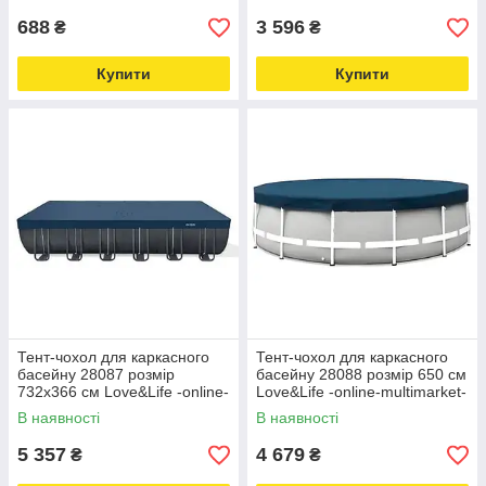
688
3 596
₴
₴
Купити
Купити
Тент-чохол для каркасного
Тент-чохол для каркасного
басейну 28087 розмір
басейну 28088 розмір 650 см
732х366 см Love&Life -online-
Love&Life -online-multimarket-
multimarket-
В наявності
В наявності
5 357
4 679
₴
₴