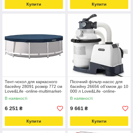
Купити
Купити
Тент-чохол для каркасного
Пісочний фільтр-насос для
басейну 28091 розмір 772 см
басейну 26656 об'ємом до 10
Love&Life -online-multimarket-
000 л Love&Life -online-
multimarket-
В наявності
В наявності
6 251
9 661
₴
₴
Купити
Купити