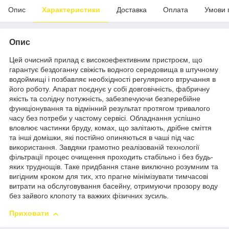
Опис
Характеристики
Доставка
Оплата
Умови 
Опис
Цей очисний прилад є високоефективним пристроєм, що
гарантує бездоганну свіжість водного середовища в штучному
водоймищі і позбавляє необхідності регулярного втручання в
його роботу. Апарат поєднує у собі довговічність, фабричну
якість та солідну потужність, забезпечуючи безперебійне
функціонування та відмінний результат протягом тривалого
часу без потреби у частому сервісі. Обладнання успішно
вловлює частинки бруду, комах, що залітають, дрібне сміття
та інші домішки, які постійно опиняються в чаші під час
використання. Завдяки грамотно реалізованій технології
фільтрації процес очищення проходить стабільно і без будь-
яких труднощів. Таке придбання стане виключно розумним та
вигідним кроком для тих, хто прагне мінімізувати тимчасові
витрати на обслуговування басейну, отримуючи прозору воду
без зайвого клопоту та важких фізичних зусиль.
Приховати