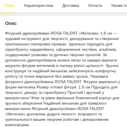
Опис
Характеристики
Доставка
Оплата
Умови п
Опис
Фігурний діркопробивач ROSA TALENT «Метелик» 1,6 см —
чудовий інструмент для творчості, декорування та створення
оригінальних паперових прикрас. Ідеально підходить для
скрапбукінгу, кардмейкінгу, оформлення листівок, альбомів,
подарункової упаковки та дитячих творчих проєктів. За
допомогою діркопробивача можна легко та швидко вирізати
акуратні фігурки метеликів із паперу різної щільності. Зручна
конструкція та надійний механізм забезпечують комфортну
роботу та точне вирізання без зайвих зусиль. Переваги
фігурного діркопробивача ROSA TALENT: Фігурне вирізання у
формі метелика Розмір готової фігури: 1,6 см Підходить для
творчості, декору та скрапбукінгу Простий і зручний у
використанні Чітке та рівне вирізання Компактний корпус для
зручного зберігання Надійний механізм для тривалого
використання Фігурний діркопробивач ROSA TALENT
«Метелик» допоможе додати легкості, яскравості та
оригінальності вашим творчим роботам і декоративним
композиціям.