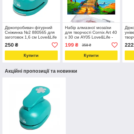
Діркопробивач фігурний
Набір алмазної мозаїки
Дірк
Сніжинка №2 880565 для
для творчості Cornix Art 40
унів
заготовок 1,6 см Love&Life
x 30 см AY05 Love&Life -
твор
-online-multimarket-
online-multimarket-
Love
250
199
222
₴
₴
358 ₴
mult
Купити
Купити
Акційні пропозиції та новинки