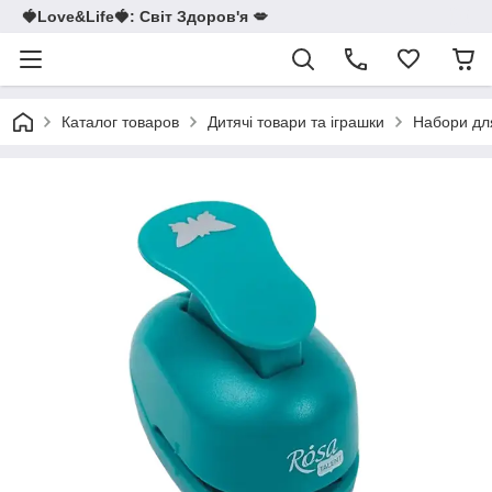
🍓Love&Life🍓: Світ Здоров'я 💋
Каталог товаров
Дитячі товари та іграшки
Набори для