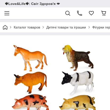
🍓Love&Life🍓: Світ Здоров'я 💋
Каталог товаров
Дитячі товари та іграшки
Фігурки ге