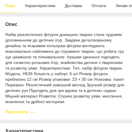
Опис
Характеристики
Доставка
Оплата
Умови п
Опис
Набір реалістичних фігурок домашніх тварин стане чудовим
доповненням до дитячих ігор. Завдяки деталізованому
дизайну та яскравим кольорам фігурки виглядають
максимально наближено до справжніх тварин, що робить гру
ще цікавішою та пізнавальною. Іграшки ідеально підходять
для сюжетно-рольових ігор, знайомства дитини з тваринами
та розвитку уяви. Характеристики: Тип: набір фігурок тварин
Модель: H636 Кількість у наборі: 6 шт Розмір фігурок:
приблизно 12 см Розмір упаковки: 23 × 30 см Упаковка: пакет
Переваги: Реалістичний зовнішній вигляд Зручний розмір для
дитячих рук Підходить для гри вдома та в дитячих садках
Міцний матеріал Розвиток: Сприяє розвитку уяви, мислення,
мовлення та дрібної моторики.
Приховати
Характеристики