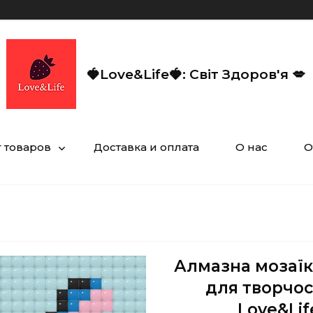
🍓Love&Life🍓: Світ Здоров'я 💋
г товаров
Доставка и оплата
О нас
О
Алмазна мозаїка
для творчост
Love&Lif