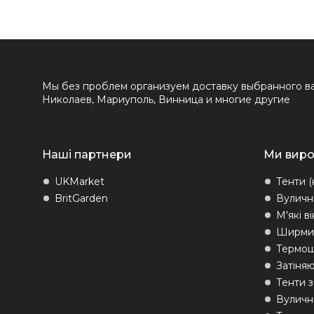
Мы без проблем организуем доставку выбранного вам
Николаев, Мариуполь, Винница и многие другие
Наші партнери
Ми вир
UKMarket
Тенти (
BritGarden
Вуличн
М'які в
Ширми 
Термо
Затіняю
Тенти 
Вуличні