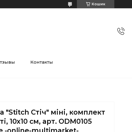
Кошик
тзывы
Контакты
 "Stitch Стіч" міні, комплект
і, 10х10 см, арт. ODM0105
e -online-multimarket-