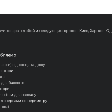
и товара в любой из следующих городов: Киев, Харьков, Оде
обляємо
навіси) від сонця та дощу
і штори
ікна
для балконів
штори
чі сітки для паркану
з люверсами по периметру
 тюлі