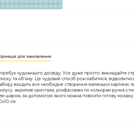
ормація для замовлення
потребує художнього досвіду. Усе дуже просто: викладайте ст
иску та об’єму. Це чудовий спосіб розслабитися, відволіктис
набору входить все необхідне створення маленької картини: 
усу. акрилові кристали, розфасовані по кольорам ручка-стил
им шаром, за допомогою якого можна повісити готову мозаїку 
10х10 см