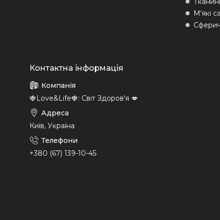
Тканин
М'які с
Сферич
🍓Love&Life🍓: Світ Здоров'я 💋
Київ, Україна
+380 (67) 139-10-45