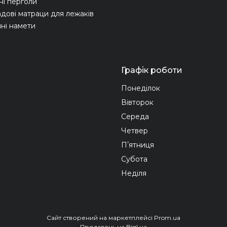
ні перголи
адові матраци для лежаків
ні намети
Графік роботи
Понеділок
Вівторок
Середа
Четвер
Пʼятниця
Субота
Неділя
Сайт створений на маркетплейсі
Prom.ua
Продавець на Bigl.ua