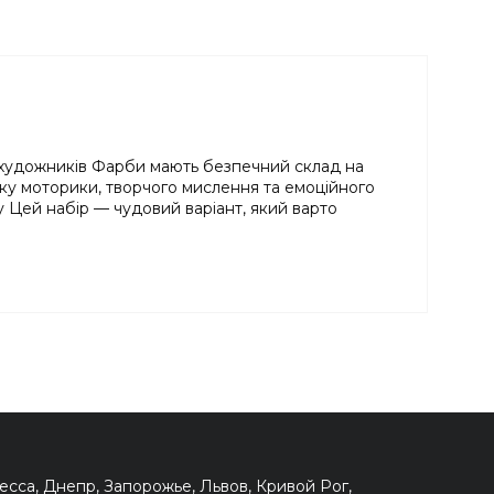
их художників Фарби мають безпечний склад на
тку моторики, творчого мислення та емоційного
 Цей набір — чудовий варіант, який варто
сса, Днепр, Запорожье, Львов, Кривой Рог,