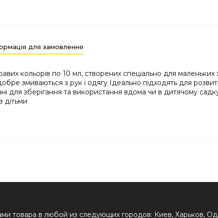
ормація для замовлення
кравих кольорів по 10 мл, створених спеціально для маленьк
 добре змиваються з рук і одягу Ідеально підходять для розви
і для зберігання та використання вдома чи в дитячому садку
з дітьми
и товара в любой из следующих городов: Киев, Харьков, Оде