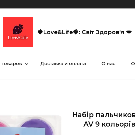
🍓Love&Life🍓: Світ Здоров'я 💋
г товаров
Доставка и оплата
О нас
О
Набір пальчиков
AV 9 кольорів 