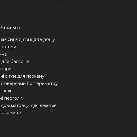
обляємо
навіси) від сонця та дощу
і штори
ікна
для балконів
штори
чі сітки для паркану
з люверсами по периметру
 тюлі
ні перголи
адові матраци для лежаків
ні намети