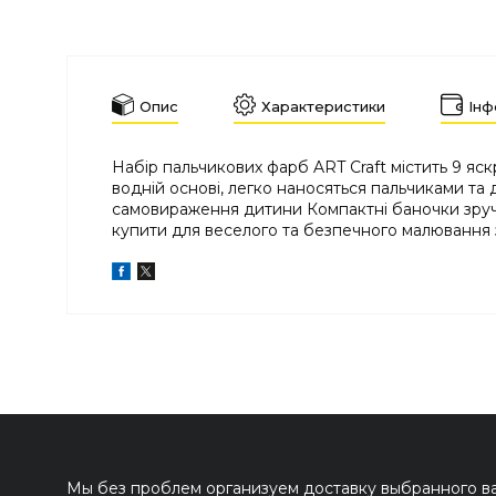
Опис
Характеристики
Інф
Набір пальчикових фарб ART Craft містить 9 яс
водній основі, легко наносяться пальчиками та
самовираження дитини Компактні баночки зручн
купити для веселого та безпечного малювання 
Мы без проблем организуем доставку выбранного вам