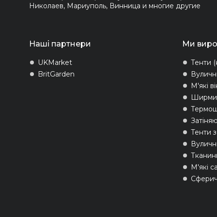
Николаев, Мариуполь, Винница и многие другие
Наші партнери
Ми вир
UKMarket
Тенти (
BritGarden
Вуличн
М'які в
Ширми 
Термо
Затіняю
Тенти 
Вуличні
Тканин
М'які с
Сферич