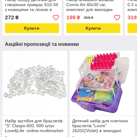
створення прикрас 610-34
Cornix Art 40x30 см,
0.3 
з ножицями та ліскою в
комплект для викладки
комп
комплекті Love&Life -
стразами AY68 Love&Life -
моде
272
199
319
₴
₴
358 ₴
online-multimarket-
online-multimarket-
-onl
Купити
Купити
Акційні пропозиції та новинки
Набір застібок для браслетів
Дитячий набір для плетіння
"S" Clasps-600, 600 штук
браслетів "Loom"
Love&Life -online-multimarket-
16202(Violet) в чемодані
Love&Life -online-multimarket-