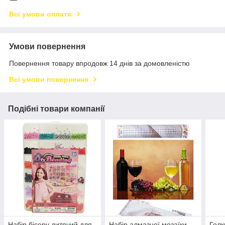
Всі умови оплати
Умови повернення
Повернення товару впродовж 14 днів за домовленістю
Всі умови повернення
Подібні товари компанії
Набір бісеру дитячий для
Набір алмазної мозаїки
Голк