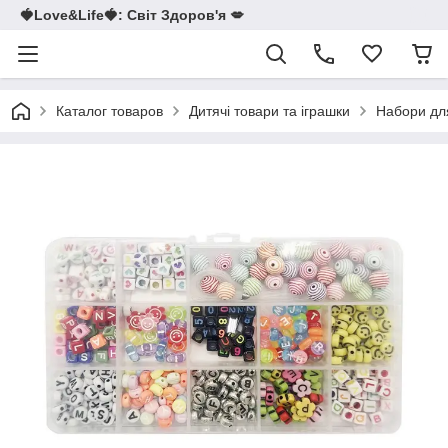
🍓Love&Life🍓: Світ Здоров'я 💋
Каталог товаров
Дитячі товари та іграшки
Набори для