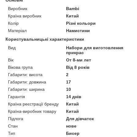
Основні
Виробник
Bambi
Країна виробник
Китай
Колір
Різні кольори
Матеріал
Намистини
Користувальницькі характеристики
Вид
Набори для виготовлення
прикрас
Вік
От 8-ми лет
Вікова група
Від 8 років
Габарити: висота
2
Габарити: довжина
17
Габарити: ширина
10
Гарантія
14 днів
Країна реєстрації бренду
Китай
Країна-виробник товару
Китай
Підлога
Для дівчаток
Стан
нове
Тип
Бисер