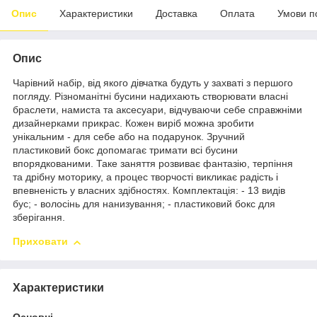
Опис
Характеристики
Доставка
Оплата
Умови п
Опис
Чарівний набір, від якого дівчатка будуть у захваті з першого
погляду. Різноманітні бусини надихають створювати власні
браслети, намиста та аксесуари, відчуваючи себе справжніми
дизайнерками прикрас. Кожен виріб можна зробити
унікальним - для себе або на подарунок. Зручний
пластиковий бокс допомагає тримати всі бусини
впорядкованими. Таке заняття розвиває фантазію, терпіння
та дрібну моторику, а процес творчості викликає радість і
впевненість у власних здібностях. Комплектація: - 13 видів
бус; - волосінь для нанизування; - пластиковий бокс для
зберігання.
Приховати
Характеристики