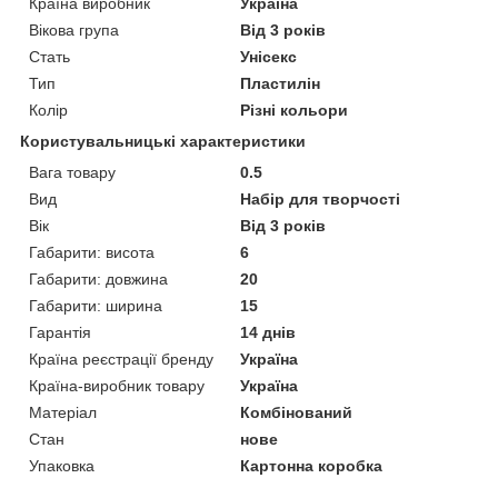
Країна виробник
Україна
Вікова група
Від 3 років
Стать
Унісекс
Тип
Пластилін
Колір
Різні кольори
Користувальницькі характеристики
Вага товару
0.5
Вид
Набір для творчості
Вік
Від 3 років
Габарити: висота
6
Габарити: довжина
20
Габарити: ширина
15
Гарантія
14 днів
Країна реєстрації бренду
Україна
Країна-виробник товару
Україна
Матеріал
Комбінований
Стан
нове
Упаковка
Картонна коробка