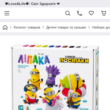
🍓Love&Life🍓: Світ Здоров'я 💋
Каталог товаров
Дитячі товари та іграшки
Набори для