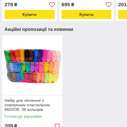
вівця 60024-UA01
самозатвердіває
Соло
278
695
201
₴
₴
Love&Life -online-
меганабір Love&Life -
3100
multimarket-
online-multimarket-
onli
Купити
Купити
Акційні пропозиції та новинки
Набір для ліплення з
повітряним пластиліном
6603/36, 36 кольорів
Love&Life -online-multimarket-
Готово до відправки
209
₴