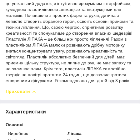
це унікальний додаток, з інтуїтивно-зрозумілим інтерфейсом,
кумедною пластиліновою анімацією та інструкціями для
малюків. Починаючи з простих форм та рухів, дитина з
легкістю створить обраного героя, освоїть основні прийоми та
техніки ліплення. Що, своєю чергою, сприятиме розвитку
креативності та спонукатиме до створення власних шедеврів!
Пластилін ЛІПАКА – це більш ніж просто ліплення! Разом з
пластиліном ЛІПАКА малюки розвивають дрібну моторику,
вчаться концентрувати увагу, розвивають креативність та
світогляд. Пластилін абсолютно безпечний для дітей, має
приємну щільну структуру, не липне до рук, не має запаху та
не залишає плям. Крім того, пластилін ЛІПАКА самостійно
твердіє на повітрі протягом 24 годин, що дозволяє гратися
створеними фігурками. Рекомендовано для дітей від 3 років.
Приховати
Характеристики
Основні
Виробник
Ліпака