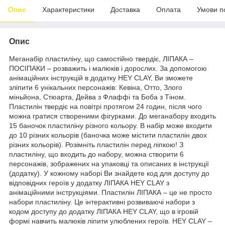
Опис
Характеристики
Доставка
Оплата
Умови п
Опис
Меганабір пластиліну, що самостійно твердіє, ЛІПАКА –
ПОСІПАКИ – розважить і малюків і дорослих. За допомогою
анімаційних інструкцій в додатку HEY CLAY, Ви зможете
зліпити 6 унікальних персонажів: Кевіна, Отто, Злого
міньйона, Стюарта, Дейва з Флаффі та Боба з Тіном.
Пластилін твердіє на повітрі протягом 24 годин, після чого
можна гратися створеними фігурками. До меганабору входить
15 баночок пластиліну різного кольору. В набір може входити
до 10 різних кольорів (баночка може містити пластилін двох
різних кольорів). Розімніть пластилін перед ліпкою! З
пластиліну, що входить до набору, можна створити 6
персонажів, зображених на упаковці та описаних в інструкції
(додатку). У кожному наборі Ви знайдете код для доступу до
відповідних героїв у додатку ЛІПАКА HEY CLAY з
анімаційними інструкціями. Пластилін ЛІПАКА – це не просто
набори пластиліну. Це інтерактивні розвиваючі набори з
кодом доступу до додатку ЛІПАКА HEY CLAY, що в ігровій
формі навчить малюків ліпити улюблених героїв. HEY CLAY –