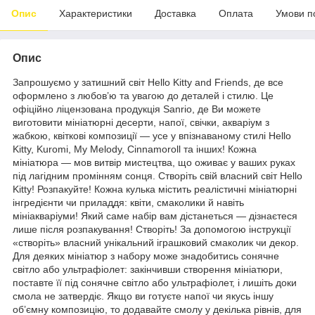
Опис
Характеристики
Доставка
Оплата
Умови п
Опис
Запрошуємо у затишний світ Hello Kitty and Friends, де все
оформлено з любов’ю та увагою до деталей і стилю. Це
офіційно ліцензована продукція Sanrio, де Ви можете
виготовити мініатюрні десерти, напої, свічки, акваріум з
жабкою, квіткові композиції — усе у впізнаваному стилі Hello
Kitty, Kuromi, My Melody, Cinnamoroll та інших! Кожна
мініатюра — мов витвір мистецтва, що оживає у ваших руках
під лагідним промінням сонця. Створіть свій власний світ Hello
Kitty! Розпакуйте! Кожна кулька містить реалістичні мініатюрні
інгредієнти чи приладдя: квіти, смаколики й навіть
мініакваріуми! Який саме набір вам дістанеться — дізнаєтеся
лише після розпакування! Створіть! За допомогою інструкції
«створіть» власний унікальний іграшковий смаколик чи декор.
Для деяких мініатюр з набору може знадобитись сонячне
світло або ультрафіолет: закінчивши створення мініатюри,
поставте її під сонячне світло або ультрафіолет, і лишіть доки
смола не затвердіє. Якщо ви готуєте напої чи якусь іншу
об’ємну композицію, то додавайте смолу у декілька рівнів, для