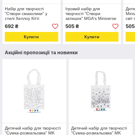
Набір для творчості
Ігровий набір для
Дитя
"Створи смаколики" у
творчості "Створи
Mini
стилі Хеллоу Кітті
затишок" MGA's Miniverse
світ
Miniverse 515722 Sanrio
591856 серія "Mini
2 Lo
692
505
505
₴
₴
S1 Love&Life -online-
Lifestyle" Love&Life -online-
mult
multimarket-
multimarket-
Купити
Купити
Акційні пропозиції та новинки
Дитячий набір для творчості
Дитячий набір для творчості
"Сумка-розмальовка" MK
"Сумка-розмальовка" MK