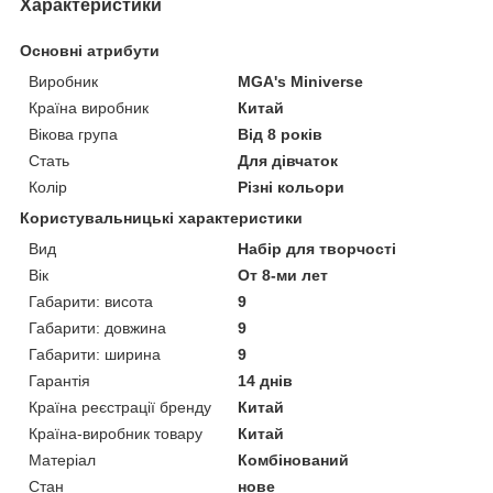
Характеристики
Основні атрибути
Виробник
MGA's Miniverse
Країна виробник
Китай
Вікова група
Від 8 років
Стать
Для дівчаток
Колір
Різні кольори
Користувальницькі характеристики
Вид
Набір для творчості
Вік
От 8-ми лет
Габарити: висота
9
Габарити: довжина
9
Габарити: ширина
9
Гарантія
14 днів
Країна реєстрації бренду
Китай
Країна-виробник товару
Китай
Матеріал
Комбінований
Стан
нове