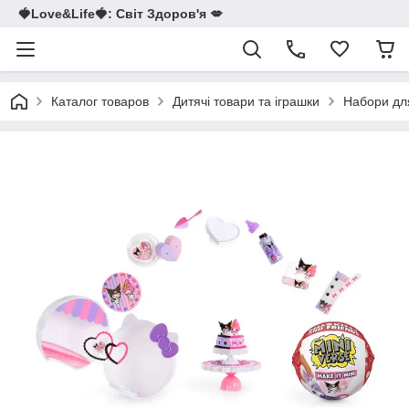
🍓Love&Life🍓: Світ Здоров'я 💋
Каталог товаров
Дитячі товари та іграшки
Набори для