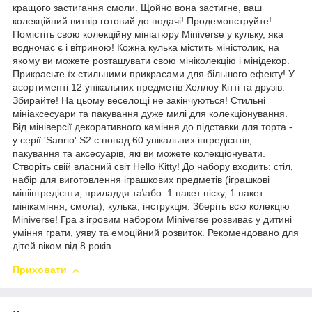
кращого застигання смоли. Щойно вона застигне, ваш
колекційний витвір готовий до подачі! Продемонструйте!
Помістіть свою колекційну мініатюру Miniverse у кульку, яка
водночас є і вітриною! Кожна кулька містить міністолик, на
якому ви можете розташувати свою мініколекцію і мінідекор.
Прикрасьте їх стильними прикрасами для більшого ефекту! У
асортименті 12 унікальних предметів Хеллоу Кітті та друзів.
Збирайте! На цьому веселощі не закінчуються! Стильні
мініаксесуари та пакування дуже милі для колекціонування.
Від мініверсії декоративного каміння до підставки для торта -
у серії 'Sanrio' S2 є понад 60 унікальних інгредієнтів,
пакування та аксесуарів, які ви можете колекціонувати.
Створіть свій власний світ Hello Kitty! До набору входить: стіл,
набір для виготовлення іграшкових предметів (іграшкові
мініінгредієнти, приладдя та\або: 1 пакет піску, 1 пакет
мінікаміння, смола), кулька, інструкція. Зберіть всю колекцію
Miniverse! Гра з ігровим набором Miniverse розвиває у дитині
уміння грати, уяву та емоційний розвиток. Рекомендовано для
дітей віком від 8 років.
Приховати