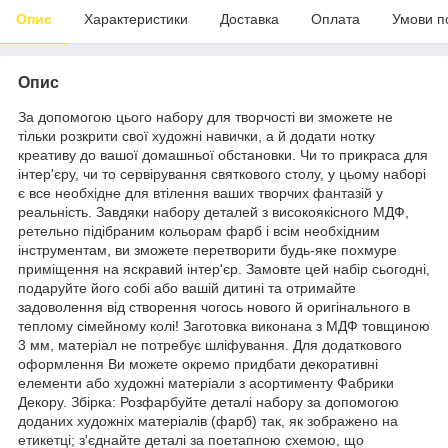
Опис
Характеристики
Доставка
Оплата
Умови п
Опис
За допомогою цього набору для творчості ви зможете не
тільки розкрити свої художні навички, а й додати нотку
креативу до вашої домашньої обстановки. Чи то прикраса для
інтер'єру, чи то сервірування святкового столу, у цьому наборі
є все необхідне для втілення ваших творчих фантазій у
реальність. Завдяки набору деталей з високоякісного МДФ,
ретельно підібраним кольорам фарб і всім необхідним
інструментам, ви зможете перетворити будь-яке похмуре
приміщення на яскравий інтер'єр. Замовте цей набір сьогодні,
подаруйте його собі або вашій дитині та отримайте
задоволення від створення чогось нового й оригінального в
теплому сімейному колі! Заготовка виконана з МДФ товщиною
3 мм, матеріал не потребує шліфування. Для додаткового
оформлення Ви можете окремо придбати декоративні
елементи або художні матеріали з асортименту Фабрики
Декору. Збірка: Розфарбуйте деталі набору за допомогою
доданих художніх матеріалів (фарб) так, як зображено на
етикетці; з'єднайте деталі за поетапною схемою, що