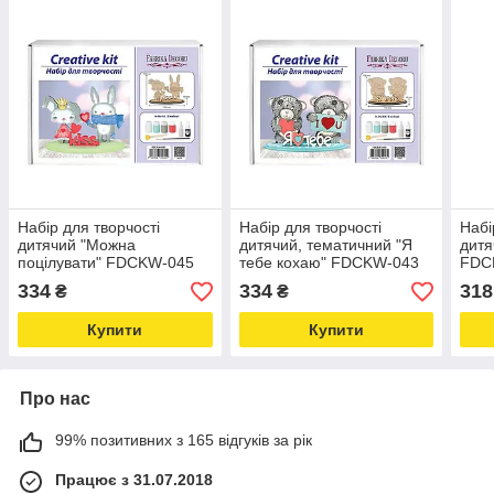
Набір для творчості
Набір для творчості
Набі
дитячий "Можна
дитячий, тематичний "Я
дитя
поцілувати" FDCKW-045
тебе кохаю" FDCKW-043
FDCK
Love&Life -online-
Love&Life -online-
onli
334
334
318
₴
₴
multimarket-
multimarket-
Купити
Купити
Про нас
99% позитивних з 165 відгуків за рік
Працює з 31.07.2018