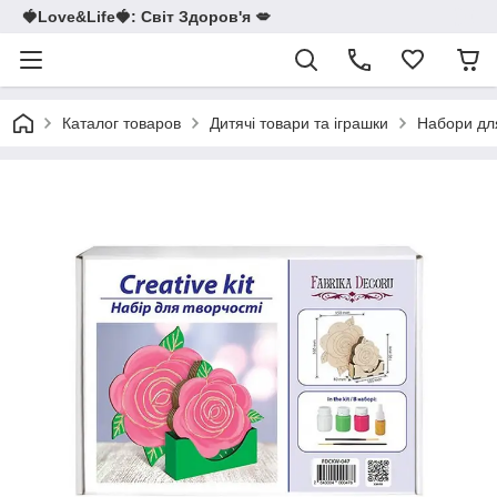
🍓Love&Life🍓: Світ Здоров'я 💋
Каталог товаров
Дитячі товари та іграшки
Набори для