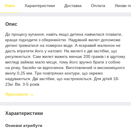
Опис
Характеристики
Доставка
Оплата
Умови п
Опис
До процесу купання, навіть якщо дитина навчилася плавати,
краще підходити з обережністю. Надувний жилет допоможе
дитині триматися на поверхні води. А яскравий малюнок не
дасть втратити його у натовпі. На жилеті є дві застібки, що
регулюються. Сам жилет важить менше 200 грамів і в здутому
вигляді займає мало місця, тому його зручно брати з собою
на річку, басейн чи відпочинок. Виготовлений із високоміцного
вінілу 0,25 мм. Три повітряних контури, що окремо
надуваються. Дві застібки, що настроюються. Для дітей 18-
23кг. Вік: 3-5 років
Приховати
Характеристики
Основні атрибути