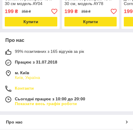
30 см модель AY04
30 см, модель AY78
Corn
Love&Life -online-
Love&Life -online-
40 x
199
199
199
₴
₴
358 ₴
358 ₴
multimarket-
multimarket-
onli
Купити
Купити
Про нас
99% позитивних з 165 відгуків за рік
Працює з 31.07.2018
м. Київ
Київ, Україна
Контакти
Сьогодні працює з 10:00 до 20:00
Показати весь графік роботи
Про нас