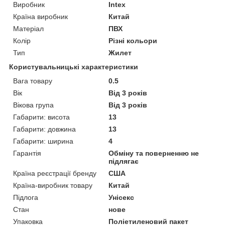
Виробник
Intex
Країна виробник
Китай
Матеріал
ПВХ
Колір
Різні кольори
Тип
Жилет
Користувальницькі характеристики
Вага товару
0.5
Вік
Від 3 років
Вікова група
Від 3 років
Габарити: висота
13
Габарити: довжина
13
Габарити: ширина
4
Гарантія
Обміну та поверненню не
підлягає
Країна реєстрації бренду
США
Країна-виробник товару
Китай
Підлога
Унісекс
Стан
нове
Упаковка
Поліетиленовий пакет