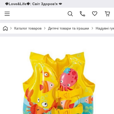
🍓Love&Life🍓: Світ Здоров'я 💋
Каталог товаров
Дитячі товари та іграшки
Надувні гу