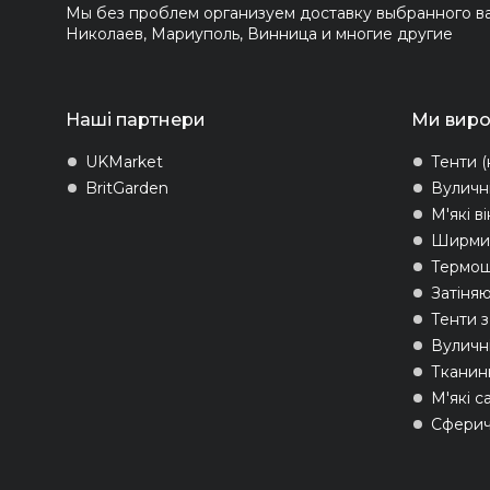
Мы без проблем организуем доставку выбранного вам
Николаев, Мариуполь, Винница и многие другие
Наші партнери
Ми вир
UKMarket
Тенти (
BritGarden
Вуличн
М'які в
Ширми 
Термо
Затіняю
Тенти 
Вуличні
Тканин
М'які с
Сферич