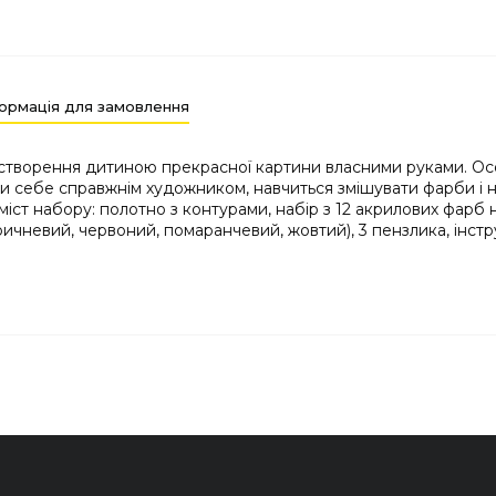
ормація для замовлення
 створення дитиною прекрасної картини власними руками. Ос
и себе справжнім художником, навчиться змішувати фарби і н
іст набору: полотно з контурами, набір з 12 акрилових фарб н
оричневий, червоний, помаранчевий, жовтий), 3 пензлика, інстр