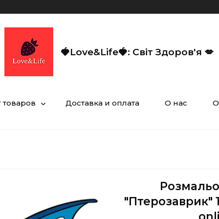
🍓Love&Life🍓: Світ Здоров'я 💋
г товаров
Доставка и оплата
О нас
О
Розмальо
"Птерозаврик" 1
onl