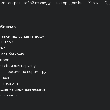
и товара в любой из следующих городов: Киев, Харьков, Оде
обляємо
навіси) від сонця та дощу
і штори
ікна
для балконів
штори
чі сітки для паркану
з люверсами по периметру
 тюлі
ні перголи
адові матраци для лежаків
ні намети