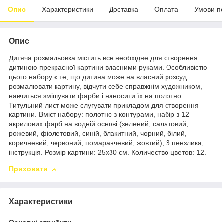
Опис
Характеристики
Доставка
Оплата
Умови п
Опис
Дитяча розмальовка містить все необхідне для створення
дитиною прекрасної картини власними руками. Особливістю
цього набору є те, що дитина може на власний розсуд
розмалювати картину, відчути себе справжнім художником,
навчиться змішувати фарби і наносити їх на полотно.
Титульний лист може слугувати прикладом для створення
картини. Вміст набору: полотно з контурами, набір з 12
акрилових фарб на водній основі (зелений, салатовий,
рожевий, фіолетовий, синій, блакитний, чорний, білий,
коричневий, червоний, помаранчевий, жовтий), 3 пензлика,
інструкція. Розмір картини: 25х30 см. Количество цветов: 12.
Приховати
Характеристики