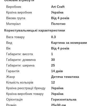
Основні атрибути
Виробник
Art Craft
Країна виробник
Україна
Вікова група
Від 4 років
Матеріал
Полотно
Користувальницькі характеристики
Вага товару
0.3
Вид
Картина за номерами
Вік
Від 4 років
Габарити: висота
1
Габарити: довжина
30
Габарити: ширина
25
Гарантія
14 днів
Жанр
Дитяча тематика
Кількість кольорів
12
Країна реєстрації бренду
Україна
Країна-виробник товару
Україна
Орієнтація
Горизонтальна
Розмір
25х30 см