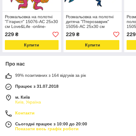
Розмальовка на полотні
Розмальовка на полотні
Розм
"Гітарист" 15076-AC 25х30
дитяча "Птерозаврик"
поло
см Love&Life -online-
15056-AC 25х30 см
1505
multimarket-
Love&Life -online-
Love
229
229
229
₴
₴
multimarket-
mult
Купити
Купити
Про нас
99% позитивних з 164 відгуків за рік
Працює з 31.07.2018
м. Київ
Київ, Україна
Контакти
Сьогодні працює з 10:00 до 20:00
Показати весь графік роботи