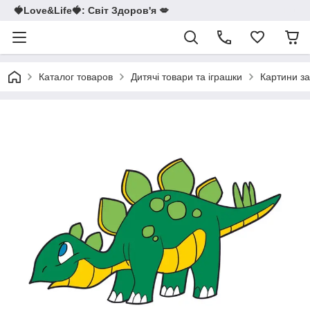
🍓Love&Life🍓: Світ Здоров'я 💋
Каталог товаров
Дитячі товари та іграшки
Картини з