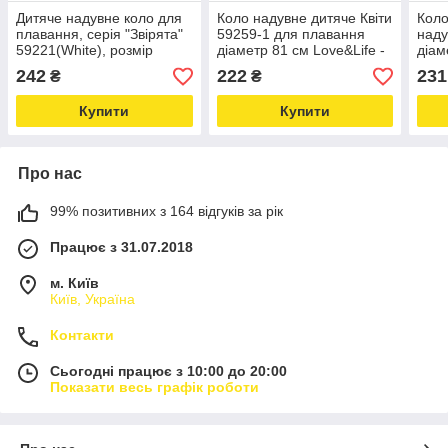
Дитяче надувне коло для
Коло надувне дитяче Квіти
Коло
плавання, серія "Звірята"
59259-1 для плавання
наду
59221(White), розмір
діаметр 81 см Love&Life -
діам
81х58 см Love&Life -
online-multimarket-
Love
242
222
231
₴
₴
online-multimarket-
mult
Купити
Купити
Про нас
99% позитивних з 164 відгуків за рік
Працює з 31.07.2018
м. Київ
Київ, Україна
Контакти
Сьогодні працює з 10:00 до 20:00
Показати весь графік роботи