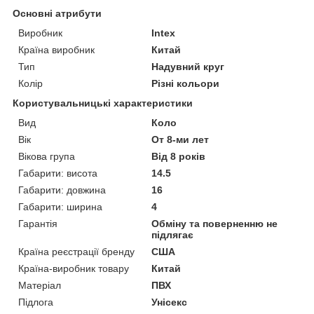
Основні атрибути
Виробник
Intex
Країна виробник
Китай
Тип
Надувний круг
Колір
Різні кольори
Користувальницькі характеристики
Вид
Коло
Вік
От 8-ми лет
Вікова група
Від 8 років
Габарити: висота
14.5
Габарити: довжина
16
Габарити: ширина
4
Гарантія
Обміну та поверненню не
підлягає
Країна реєстрації бренду
США
Країна-виробник товару
Китай
Матеріал
ПВХ
Підлога
Унісекс