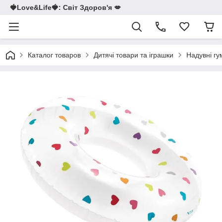
🍓Love&Life🍓: Світ Здоров'я 💋
Каталог товаров
Дитячі товари та іграшки
Надувні гу