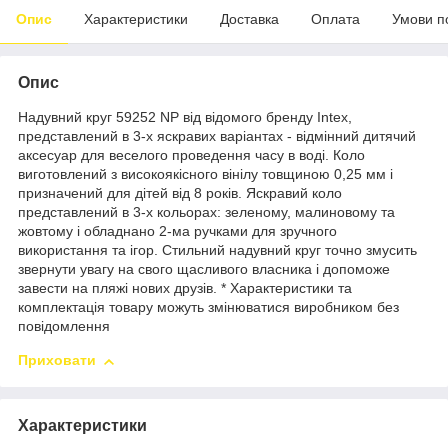
Опис
Характеристики
Доставка
Оплата
Умови п
Опис
Надувний круг 59252 NP від відомого бренду Intex,
представлений в 3-х яскравих варіантах - відмінний дитячий
аксесуар для веселого проведення часу в воді. Коло
виготовлений з високоякісного вінілу товщиною 0,25 мм і
призначений для дітей від 8 років. Яскравий коло
представлений в 3-х кольорах: зеленому, малиновому та
жовтому і обладнано 2-ма ручками для зручного
використання та ігор. Стильний надувний круг точно змусить
звернути увагу на свого щасливого власника і допоможе
завести на пляжі нових друзів. * Характеристики та
комплектація товару можуть змінюватися виробником без
повідомлення
Приховати
Характеристики