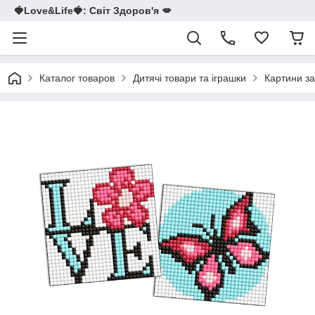
🍓Love&Life🍓: Світ Здоров'я 💋
Каталог товаров
Дитячі товари та іграшки
Картини з