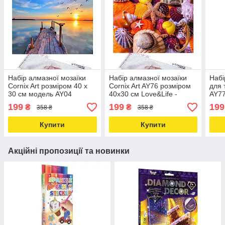
Набір алмазної мозаїки
Набір алмазної мозаїки
Набі
Cornix Art розміром 40 x
Cornix Art AY76 розміром
для 
30 см модель AY04
40x30 см Love&Life -
AY77
Love&Life -online-
online-multimarket-
40 x
199
199
199
₴
₴
358 ₴
358 ₴
multimarket-
onli
Купити
Купити
Акційні пропозиції та новинки