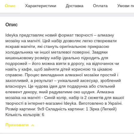
Опис
Характеристики
Доставка
Оплата
Умови п
Опис
Ideyka представляє новий формат творчості – алмазну
мозаїку на магніті. Цей набір дозволяє легко створювати
яскраві магніти, які стануть оригінальною прикрасою
холодильника чи іншої металевої поверхні. Завдяки
кишеньковому розміру набір ідеально підходить для
подорожей – його можна взяти в дорогу, на відпочинок чи
навіть у кафе, щоб зайняти дітей корисною та цікавою
справою. Процес викладання алмазної мозаїки простий і
захопливий, а результат – унікальний аксесуар, зроблений
власноруч. Це чудова ідея для подарунка або стильний
елемент декору, який радуватиме око щодня. Алмазна
мозаїка на магніті - Синій колір, набір із 2 сюжетів для вашої
творчості в інтернет-магазині Ideyka. Виготовлено в Україні.
Розмір картини: 9х9 Складність картини: 1 Зірка (Легкий)
Кількість кольорів: 6
Приховати