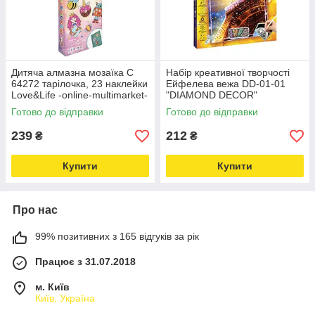
Дитяча алмазна мозаїка C
Набір креативної творчості
64272 тарілочка, 23 наклейки
Ейфелева вежа DD-01-01
Love&Life -online-multimarket-
"DIAMOND DECOR"
Love&Life -online-multimarket-
Готово до відправки
Готово до відправки
239
212
₴
₴
Купити
Купити
Про нас
99% позитивних з 165 відгуків за рік
Працює з 31.07.2018
м. Київ
Київ, Україна