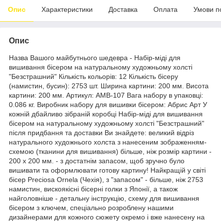
Опис
Характеристики
Доставка
Оплата
Умови п
Опис
Назва Вашого майбутнього шедевра - Набір-міді для
вишивання бісером на натуральному художньому холсті
"Безстрашний" Кількість кольорів: 12 Кількість бісеру
(намистин, бусин): 2753 шт. Ширина картини: 200 мм. Висота
картини: 200 мм. Артикул: AMB-107 Вага набору в упаковці:
0.086 кг. Виробник набору для вишивки бісером: Абрис Арт У
кожній дбайливо зібраній коробці Набір-міді для вишивання
бісером на натуральному художньому холсті "Безстрашний"
після придбання та доставки Ви знайдете: великий відріз
натурального художнього холста з нанесеним зображенням-
схемою (тканини для вишивання) більше, ніж розмір картини -
200 х 200 мм. - з достатнім запасом, щоб зручно було
вишивати та оформлювати готову картину! Найкращій у світі
бісер Preciosa Ornela (Чехія), з "запасом" - більше, ніж 2753
намистин, вискоякісні бісерні голки з Японії, а також
найголовніше - детальну інструкцію, схему для вишивання
бісером з ключем, спеціально розроблену нашими
дизайнерами для кожного сюжету окремо і вже нанесену на