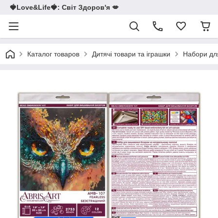
🍓Love&Life🍓: Світ Здоров'я 💋
Каталог товаров
Дитячі товари та іграшки
Набори для