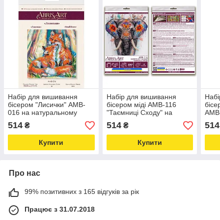
Набір для вишивання
Набір для вишивання
Набі
бісером "Лисички" AMB-
бісером міді AMB-116
бісе
016 на натуральному
"Таємниці Сходу" на
AMB-
полотні, розмір міді
натуральному полотні
см L
514
514
514
₴
₴
Love&Life -online-
Love&Life -online-
mult
multimarket-
multimarket-
Купити
Купити
Про нас
99% позитивних з 165 відгуків за рік
Працює з 31.07.2018