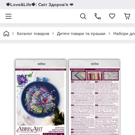
🍓Love&Life🍓: Світ Здоров'я 💋
Каталог товаров
Дитячі товари та іграшки
Набори для