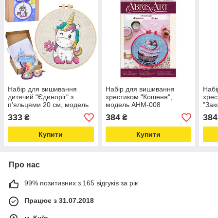
Набір для вишивання
Набір для вишивання
Набі
дитячий "Єдиноріг" з
хрестиком "Кошеня",
хрес
п'яльцями 20 см, модель
модель AHM-008
"Зак
DYEK1021 Love&Life -
Love&Life -online-
Love
333
384
384
₴
₴
online-multimarket-
multimarket-
mult
Купити
Купити
Про нас
99% позитивних з 165 відгуків за рік
Працює з 31.07.2018