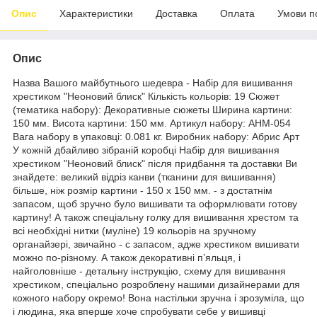
Опис
Характеристики
Доставка
Оплата
Умови п
Опис
Назва Вашого майбутнього шедевра - Набір для вишивання
хрестиком "Неоновий блиск" Кількість кольорів: 19 Сюжет
(тематика набору): Декоративные сюжеты Ширина картини:
150 мм. Висота картини: 150 мм. Артикул набору: AHM-054
Вага набору в упаковці: 0.081 кг. Виробник набору: Абрис Арт
У кожній дбайливо зібраній коробці Набір для вишивання
хрестиком "Неоновий блиск" після придбання та доставки Ви
знайдете: великий відріз канви (тканини для вишивання)
більше, ніж розмір картини - 150 х 150 мм. - з достатнім
запасом, щоб зручно було вишивати та оформлювати готову
картину! А також спеціальну голку для вишивання хрестом та
всі необхідні нитки (муліне) 19 кольорів на зручному
органайзері, звичайно - с запасом, адже хрестиком вишивати
можно по-різному. А також декоративні п’яльця, і
найголовніше - детальну інструкцію, схему для вишивання
хрестиком, спеціально розроблену нашими дизайнерами для
кожного набору окремо! Вона настільки зручна і зрозуміла, що
і людина, яка вперше хоче спробувати себе у вишивці