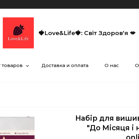
🍓Love&Life🍓: Світ Здоров'я 💋
г товаров
Доставка и оплата
О нас
О
Набір для виши
"До Місяця і 
onl