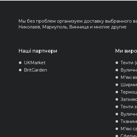
Мы без проблем организуем доставку выбранного вам
Николаев, Мариуполь, Винница и многие другие
Наші партнери
Ми вир
UKMarket
Тенти (
BritGarden
Вуличн
М'які в
Ширми 
Термо
Затіняю
Тенти 
Вуличні
Тканин
М'які с
Сферич