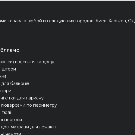
и товара в любой из следующих городов: Киев, Харьков, Оде
обляємо
навіси) від сонця та дощу
і штори
ікна
для балконів
штори
чі сітки для паркану
з люверсами по периметру
 тюлі
ні перголи
адові матраци для лежаків
ні намети