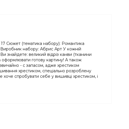
: 17 Сюжет (тематика набору): Романтика
. Виробник набору: Абрис Арт У кожній
Ви знайдете: великий відріз канви (тканини
та оформлювати готову картину! А також
, звичайно - с запасом, адже хрестиком
вишивання хрестиком, спеціально розроблену
е хоче спробувати себе у вишивці хрестиком, і