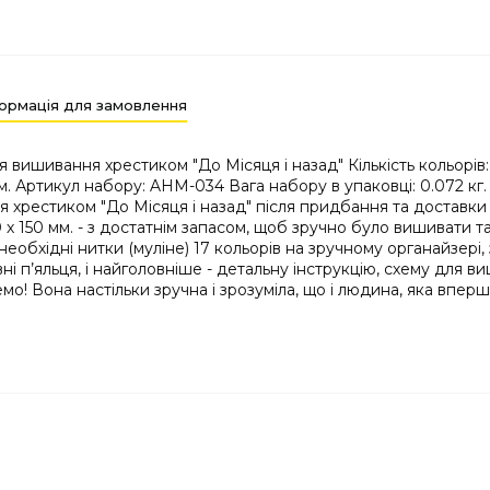
ормація для замовлення
вишивання хрестиком "До Місяця і назад" Кількість кольорів
м. Артикул набору: AHM-034 Вага набору в упаковці: 0.072 кг
 хрестиком "До Місяця і назад" після придбання та доставки 
0 х 150 мм. - з достатнім запасом, щоб зручно було вишивати 
необхідні нитки (муліне) 17 кольорів на зручному органайзері
і п’яльця, і найголовніше - детальну інструкцію, схему для 
 Вона настільки зручна і зрозуміла, що і людина, яка вперш