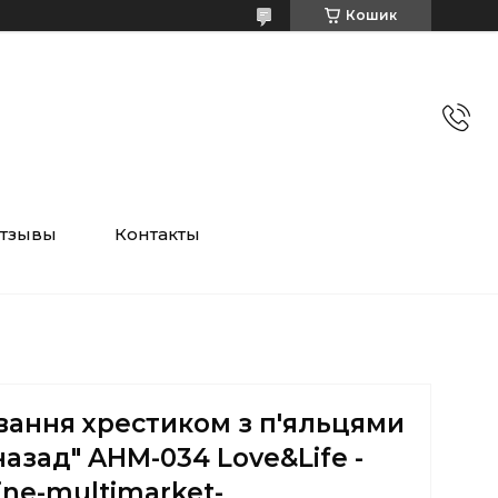
Кошик
тзывы
Контакты
вання хрестиком з п'яльцями
назад" AHM-034 Love&Life -
ine-multimarket-