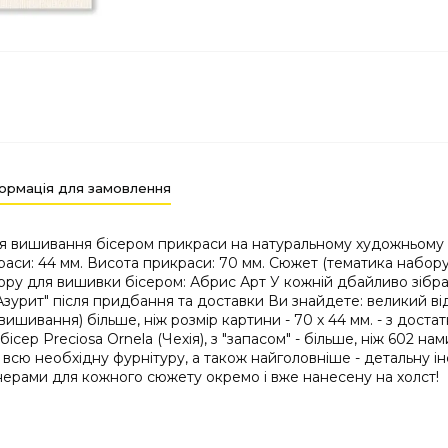
ормація для замовлення
вишивання бісером прикраси на натуральному художньому холст
раси: 44 мм. Висота прикраси: 70 мм. Сюжет (тематика набору)
бору для вишивки бісером: Абрис Арт У кожній дбайливо зібр
зурит" після придбання та доставки Ви знайдете: великий від
ивання) більше, ніж розмір картини - 70 х 44 мм. - з доста
сер Preciosa Ornela (Чехія), з "запасом" - більше, ніж 602 нами
 всю необхідну фурнітуру, а також найголовніше - детальну і
ерами для кожного сюжету окремо і вже нанесену на холст!