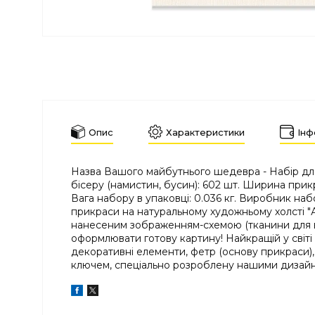
Опис
Характеристики
Інф
Назва Вашого майбутнього шедевра - Набір для 
бісеру (намистин, бусин): 602 шт. Ширина прик
Вага набору в упаковці: 0.036 кг. Виробник на
прикраси на натуральному художньому холсті "А
нанесеним зображенням-схемою (тканини для виш
оформлювати готову картину! Найкращій у світі бі
декоративні елементи, фетр (основу прикраси),
ключем, спеціально розроблену нашими дизайн