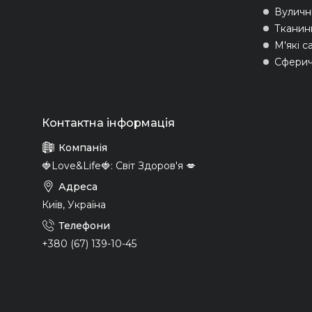
Вуличні
Тканин
М'які с
Сферич
🍓Love&Life🍓: Світ Здоров'я 💋
Київ, Україна
+380 (67) 139-10-45