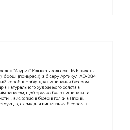
і "Азурит" Кількість кольорів: 16 Кількість
: броші (прикраси) із бісеру Артикул: AD-084
аній коробці Набір для вишивання бісером
різ натурального художнього холста з
тнім запасом, щоб зручно було вишивати та
стин, вискоякісні бісерні голки з Японії,
нструкцію, схему для вишивання бісером з