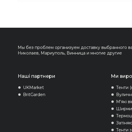
Мы без проблем организуем доставку выбранного вам
Николаев, Мариуполь, Винница и многие другие
Наші партнери
Ми вир
UKMarket
Тенти (
BritGarden
Вуличн
М'які в
Ширми 
Термо
Затіняю
Тенти 