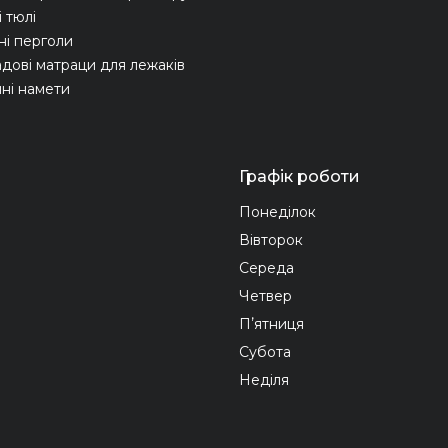
 тюлі
ні перголи
адові матраци для лежаків
ні намети
Графік роботи
Понеділок
Вівторок
Середа
Четвер
Пʼятниця
Субота
Неділя