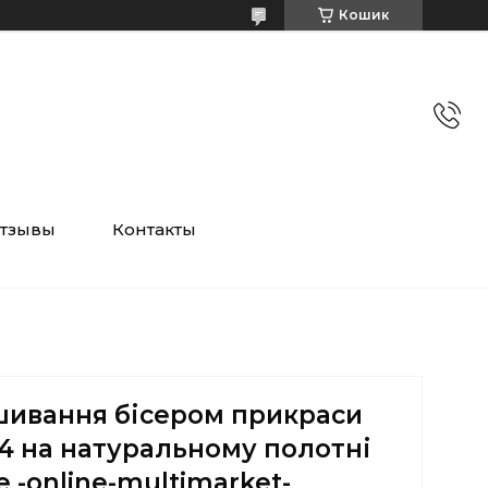
Кошик
тзывы
Контакты
шивання бісером прикраси
84 на натуральному полотні
e -online-multimarket-