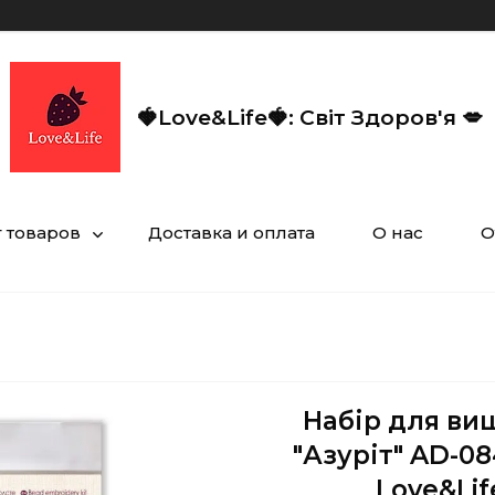
🍓Love&Life🍓: Світ Здоров'я 💋
г товаров
Доставка и оплата
О нас
О
Набір для ви
"Азуріт" AD-0
Love&Lif