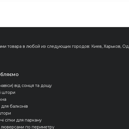
и товара в любой из следующих городов: Киев, Харьков, Оде
обляємо
навіси) від сонця та дощу
і штори
ікна
для балконів
штори
чі сітки для паркану
з люверсами по периметру