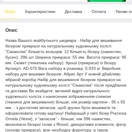
Опис
Характеристики
Доставка
Оплата
Умови п
Опис
Назва Вашого майбутнього шедевра - Набір для вишивання
бісером прикраси на натуральному художньому холсті
"Смаколик" Кількість кольорів: 12 Кількість бісеру (намистин,
бусин): 396 шт. Ширина прикраси: 55 мм. Висота прикраси: 95
мм. Сюжет (тематика набору): броші (прикраси) із бісеру
Артикул: AD-075 Вага набору в упаковці: 0.033 кг. Виробник
набору для вишивки бісером: Абрис Арт У кожній дбайливо
зібраній коробці Набір для вишивання бісером прикраси на
натуральному художньому холсті "Смаколик" після придбання
та доставки Ви знайдете: великий відріз натурального
художнього холста з нанесеним зображенням-схемою
(тканини для вишивання) більше, ніж розмір картини - 95 х 55
мм. - з достатнім запасом, щоб зручно було вишивати та
оформлювати готову картину! Найкращій у світі бісер Preciosa
Ornela (Чехія), з "запасом" - більше, ніж 396 намистин,
вискоякісні бісерні голки з Японії, декоративні елементи, фетр
(основу прикраси), всю необхідну фурнітуру, а також