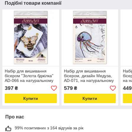
Подібні товари компанії
Набір для вишивання
Набір для вишивання
Набі
бісером "Золота бджілка"
бісером, дизайн Медуза,
бісе
AD-066 на натуральному
AD-071, на натуральному
на н
полотні Love&Life -online-
полотні Love&Life -online-
Love
397
579
449
₴
₴
multimarket-
multimarket-
mult
Купити
Купити
Про нас
99% позитивних з 164 відгуків за рік