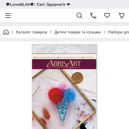
🍓Love&Life🍓: Світ Здоров'я 💋
Каталог товаров
Дитячі товари та іграшки
Набори для