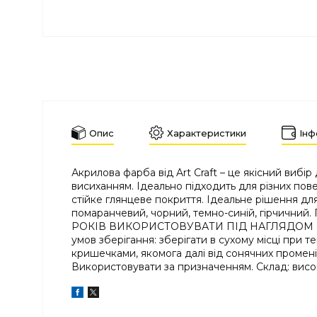
Опис
Характеристики
Інф
Акрилова фарба від Art Craft – це якісний виб
висиханням. Ідеально підходить для різних пове
стійке глянцеве покриття. Ідеальне рішення для
помаранчевий, чорний, темно-синій, гірчичн
РОКІВ ВИКОРИСТОВУВАТИ ПІД НАГЛЯДОМ БАТЬКІВ
умов зберігання: зберігати в сухому місці при т
кришечками, якомога далі від сонячних промен
Використовувати за призначенням. Склад: високо