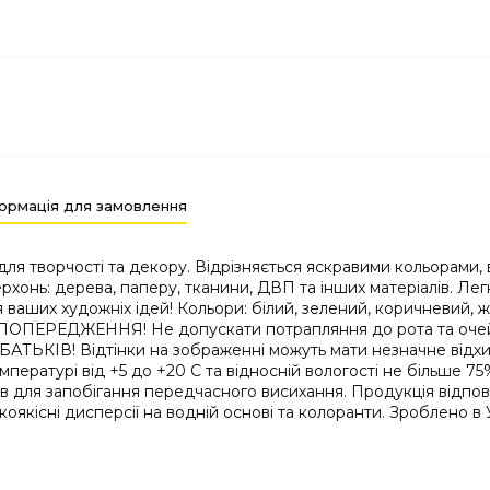
ормація для замовлення
ір для творчості та декору. Відрізняється яскравими кольора
рхонь: дерева, паперу, тканини, ДВП та інших матеріалів. Легк
 ваших художніх ідей! Кольори: білий, зелений, коричневий, ж
ий. ПОПЕРЕДЖЕННЯ! Не допускати потрапляння до рота та о
! Відтінки на зображенні можуть мати незначне відхилен
емпературі від +5 до +20 С та відносній вологості не більше 7
ів для запобігання передчасного висихання. Продукція відп
якісні дисперсії на водній основі та колоранти. Зроблено в 