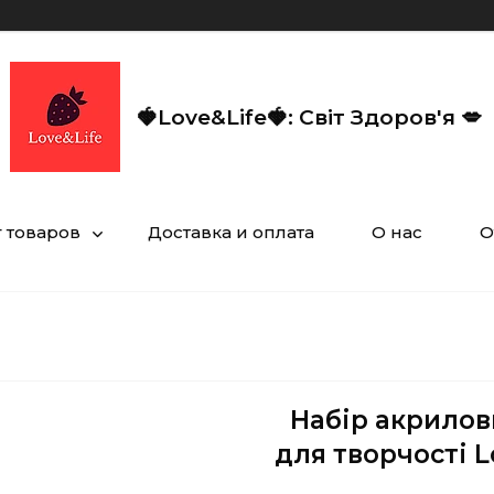
🍓Love&Life🍓: Світ Здоров'я 💋
г товаров
Доставка и оплата
О нас
О
Набір акрилови
для творчості L