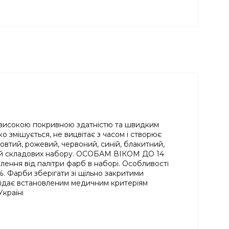
ми, високою покривною здатністю та швидким
о змішується, не вицвітає з часом і створює
овтий, рожевий, червоний, синій, блакитний,
чей складових набору. ОСОБАМ ВІКОМ ДО 14
ня від палітри фарб в наборі. Особливості
5%. Фарби зберігати зі щільно закритими
овідає встановленим медичним критеріям
Україні