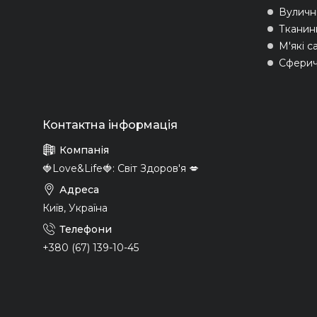
Вуличні
Тканин
М'які с
Сферич
🍓Love&Life🍓: Світ Здоров'я 💋
Київ, Україна
+380 (67) 139-10-45