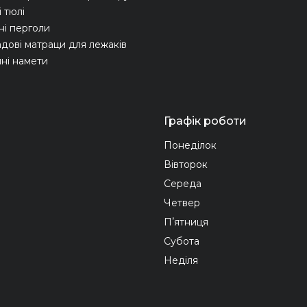
 тюлі
ні перголи
адові матраци для лежаків
ні намети
Графік роботи
Понеділок
Вівторок
Середа
Четвер
Пʼятниця
Субота
Неділя