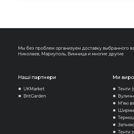
Мы без проблем организуем доставку выбранного вам
Николаев, Мариуполь, Винница и многие другие
Наші партнери
Ми вир
UKMarket
Тенти (
BritGarden
Вуличн
М'які в
Ширми 
Термо
Затіняю
Тенти 