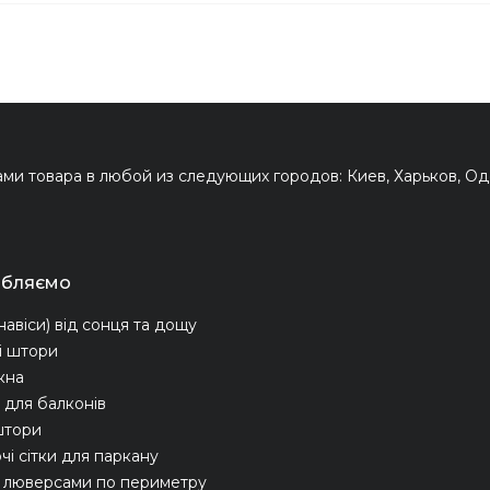
и товара в любой из следующих городов: Киев, Харьков, Оде
обляємо
навіси) від сонця та дощу
і штори
ікна
для балконів
штори
чі сітки для паркану
з люверсами по периметру