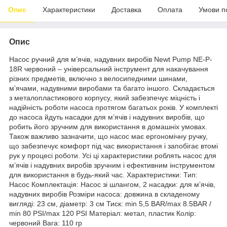
Опис
Характеристики
Доставка
Оплата
Умови п
Опис
Насос ручний для м’ячів, надувних виробів Newt Pump NE-P-
18R червоний – універсальний інструмент для накачування
різних предметів, включно з велосипедними шинами,
м’ячами, надувними виробами та багато іншого. Складається
з металопластикового корпусу, який забезпечує міцність і
надійність роботи насоса протягом багатьох років. У комплекті
до насоса йдуть насадки для м’ячів і надувних виробів, що
робить його зручним для використання в домашніх умовах.
Також важливо зазначити, що насос має ергономічну ручку,
що забезпечує комфорт під час використання і запобігає втомі
рук у процесі роботи. Усі ці характеристики роблять насос для
м’ячів і надувних виробів зручним і ефективним інструментом
для використання в будь-який час. Характеристики: Тип:
Насос Комплектація: Насос зі шлангом, 2 насадки: для м’ячів,
надувних виробів Розміри насоса: довжина в складеному
вигляді: 23 см, діаметр: 3 см Тиск: min 5,5 BAR/max 8.5BAR /
min 80 PSI/max 120 PSI Матеріал: метал, пластик Колір:
червоний Вага: 110 гр