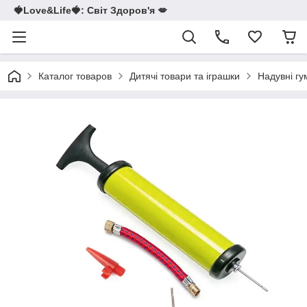
🍓Love&Life🍓: Світ Здоров'я 💋
Каталог товаров
Дитячі товари та іграшки
Надувні гу