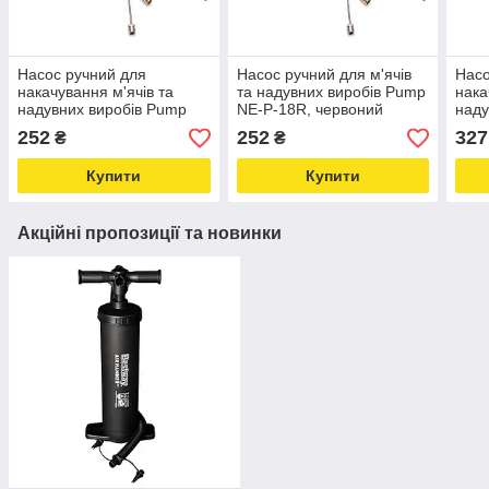
Насос ручний для
Насос ручний для м'ячів
Насо
накачування м'ячів та
та надувних виробів Pump
нака
надувних виробів Pump
NE-P-18R, червоний
наду
NE-P-18B синій Love&Life
Love&Life -online-
NE-P
252
252
327
₴
₴
-online-multimarket-
multimarket-
-onl
Купити
Купити
Акційні пропозиції та новинки