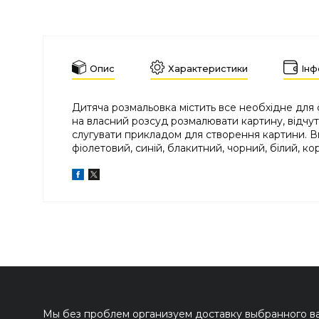
Опис
Характеристики
Інф
Дитяча розмальовка містить все необхідне для
на власний розсуд розмалювати картину, відчут
слугувати прикладом для створення картини. Вм
фіолетовий, синій, блакитний, чорний, білий, ко
Мы без проблем организуем доставку выбранного вам