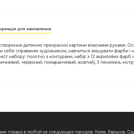
ормація для замовлення
 створення дитиною прекрасної картини власними руками. Ос
и себе справжнім художником, навчиться змішувати фарби і н
іст набору: полотно з контурами, набір з 12 акрилових фарб н
ричневий, червоний, помаранчевий, жовтий), 3 пензлика, інстру
и товара в любой из следующих городов: Киев, Харьков, Оде