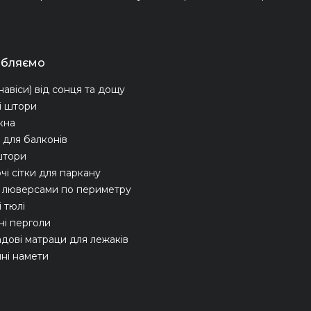
обляємо
навіси) від сонця та дощу
і штори
ікна
для балконів
штори
чі сітки для паркану
з люверсами по периметру
 тюлі
ні перголи
адові матраци для лежаків
ні намети