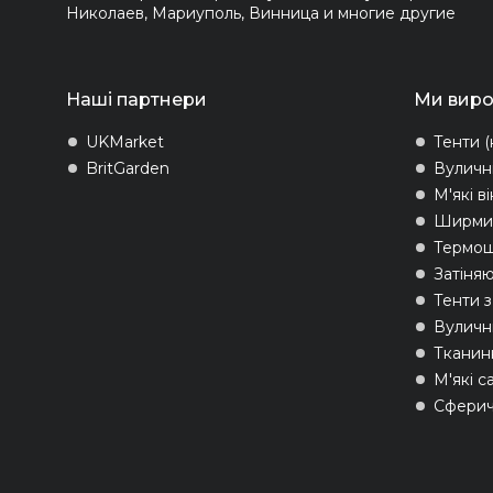
Николаев, Мариуполь, Винница и многие другие
Наші партнери
Ми вир
UKMarket
Тенти (
BritGarden
Вуличн
М'які в
Ширми 
Термо
Затіняю
Тенти 
Вуличні
Тканин
М'які с
Сферич