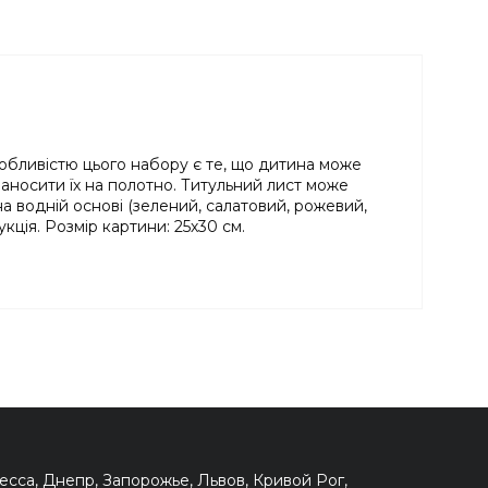
обливістю цього набору є те, що дитина може
аносити їх на полотно. Титульний лист може
а водній основі (зелений, салатовий, рожевий,
кція. Розмір картини: 25х30 см.
сса, Днепр, Запорожье, Львов, Кривой Рог,