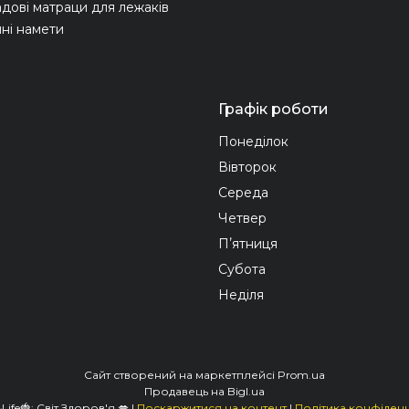
адові матраци для лежаків
ні намети
Графік роботи
Понеділок
Вівторок
Середа
Четвер
Пʼятниця
Субота
Неділя
Сайт створений на маркетплейсі
Prom.ua
Продавець на Bigl.ua
🍓Love&Life🍓: Світ Здоров'я 💋 |
Поскаржитися на контент
|
Політика конфіденц