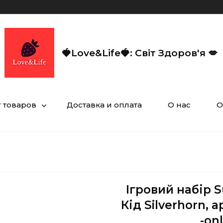
🍓Love&Life🍓: Світ Здоров'я 💋
г товаров
Доставка и оплата
О нас
О
Ігровий набір S
Кід Silverhorn, 
-on