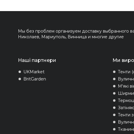
Мы без проблем организуем доставку выбранного вам
Николаев, Мариуполь, Винница и многие другие
Наші партнери
Ми вир
UKMarket
Тенти (
BritGarden
Вуличн
М'які в
Ширми 
Термо
Затіняю
Тенти 
Вуличні
Тканин