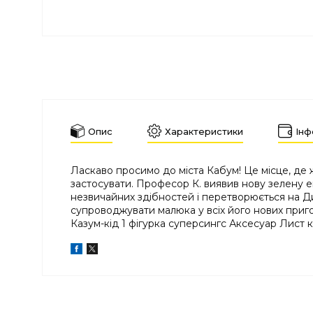
Опис
Характеристики
Інф
Ласкаво просимо до міста Кабум! Це місце, де жи
застосувати. Професор К. виявив нову зелену е
незвичайних здібностей і перетворюється на Д
супроводжувати малюка у всіх його нових пригодах
Казум-кід 1 фігурка суперсингс Аксесуар Лист к