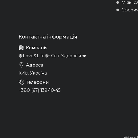
М'які с
Сферич
🍓Love&Life🍓: Світ Здоров'я 💋
Київ, Україна
+380 (67) 139-10-45