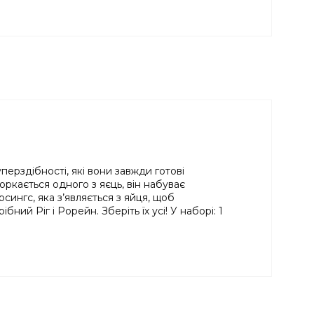
перздібності, які вони завжди готові
ркається одного з яєць, він набуває
нгс, яка з’являється з яйця, щоб
ний Ріг і Рорейн. Зберіть їх усі! У наборі: 1