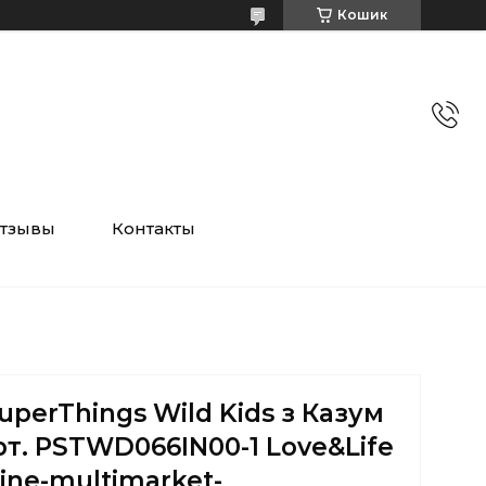
Кошик
тзывы
Контакты
uperThings Wild Kids з Казум
арт. PSTWD066IN00-1 Love&Life
line-multimarket-