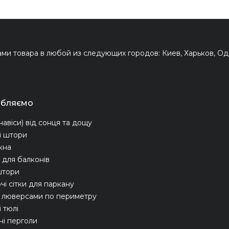
и товара в любой из следующих городов: Киев, Харьков, Оде
обляємо
навіси) від сонця та дощу
і штори
ікна
для балконів
штори
чі сітки для паркану
з люверсами по периметру
 тюлі
ні перголи