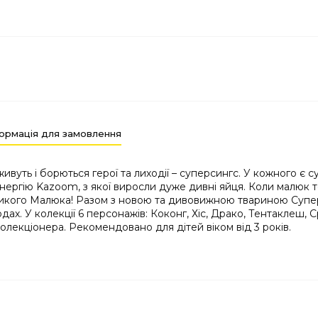
ормація для замовлення
вуть і борються герої та лиходії – суперсингс. У кожного є су
нергію Kazoom, з якої виросли дуже дивні яйця. Коли малюк то
икого Малюка! Разом з новою та дивовижною твариною Суперси
. У колекції 6 персонажів: Коконг, Хіс, Драко, Тентаклеш, Сріб
олекціонера. Рекомендовано для дітей віком від 3 років.