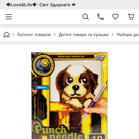
🍓Love&Life🍓: Світ Здоров'я 💋
Каталог товаров
Дитячі товари та іграшки
Набори для