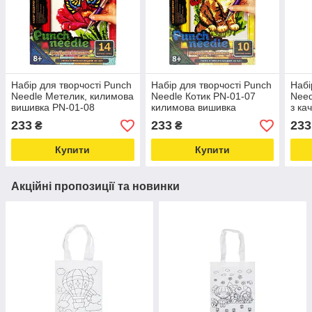
Набір для творчості Punch
Набір для творчості Punch
Набі
Needle Метелик, килимова
Needle Котик PN-01-07
Need
вишивка PN-01-08
килимова вишивка
з ка
Love&Life -online-
Love&Life -online-
Love
233
233
233
₴
₴
multimarket-
multimarket-
mult
Купити
Купити
Акційні пропозиції та новинки