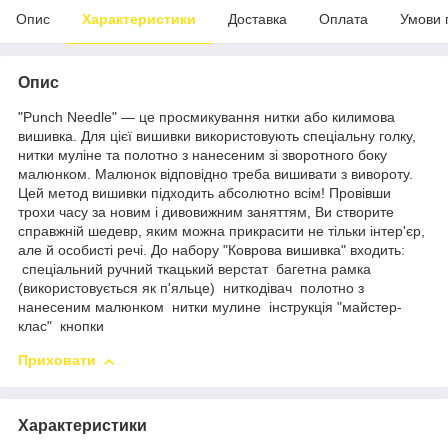
Опис
Характеристики
Доставка
Оплата
Умови 
Опис
"Punch Needle" — це просмикування нитки або килимова
вишивка. Для цієї вишивки використовують спеціальну голку,
нитки муліне та полотно з нанесеним зі зворотного боку
малюнком. Малюнок відповідно треба вишивати з вивороту.
Цей метод вишивки підходить абсолютно всім! Провівши
трохи часу за новим і дивовижним заняттям, Ви створите
справжній шедевр, яким можна прикрасити не тільки інтер'єр,
але й особисті речі. До набору "Коврова вишивка" входить:
спеціальний ручний ткацький верстат багетна рамка
(використовується як п'яльце) ниткодівач полотно з
нанесеним малюнком нитки мулине інструкція "майстер-
клас" кнопки
Приховати
Характеристики