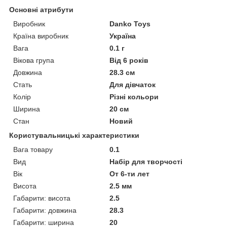
Основні атрибути
Виробник
Danko Toys
Країна виробник
Україна
Вага
0.1 г
Вікова група
Від 6 років
Довжина
28.3 см
Стать
Для дівчаток
Колір
Різні кольори
Ширина
20 см
Стан
Новий
Користувальницькі характеристики
Вага товару
0.1
Вид
Набір для творчості
Вік
От 6-ти лет
Висота
2.5 мм
Габарити: висота
2.5
Габарити: довжина
28.3
Габарити: ширина
20