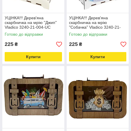
УЦІНКА!!! Дерев'яна
УЦІНКА!!! Дерев'яна
скарбничка на мрію "Джип"
скарбничка на мрію
Vladico 3240-21-004-UC
"Собачка" Vladico 3240-21-
17х15х9 см, 200 днів
006-UC 17х15х9 см, 200 днів
Готово до відправки
Готово до відправки
Love&Life -online-multimarket-
Love&Life -online-multimarket-
225
225
₴
₴
Купити
Купити