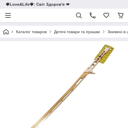
🍓Love&Life🍓: Світ Здоров'я 💋
Каталог товаров
Дитячі товари та іграшки
Знижені в 