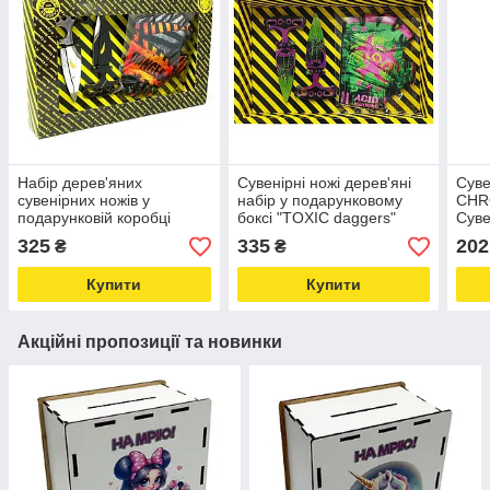
Набір дерев'яних
Сувенірні ножі дерев'яні
Суве
сувенірних ножів у
набір у подарунковому
CHR
подарунковій коробці
боксі "TOXIC daggers"
Суве
HARMONY daggers HDAG-
TDAG-B Love&Life -online-
Love
325
335
202
₴
₴
B Love&Life -online-
multimarket-
mult
multimarket-
Купити
Купити
Акційні пропозиції та новинки