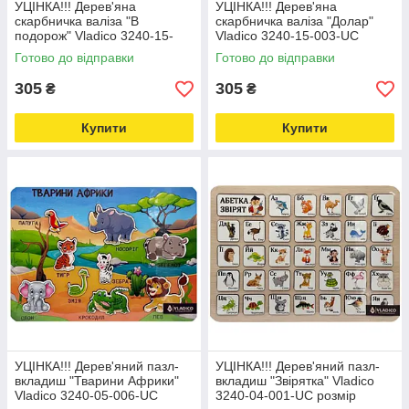
УЦІНКА!!! Дерев'яна
УЦІНКА!!! Дерев'яна
скарбничка валіза "В
скарбничка валіза "Долар"
подорож" Vladico 3240-15-
Vladico 3240-15-003-UC
005-UC розмір 24х17 см
розмір 24х17 см Love&Life -
Готово до відправки
Готово до відправки
Love&Life -online-multimarket-
online-multimarket-
305
305
₴
₴
Купити
Купити
УЦІНКА!!! Дерев'яний пазл-
УЦІНКА!!! Дерев'яний пазл-
вкладиш "Тварини Африки"
вкладиш "Звірятка" Vladico
Vladico 3240-05-006-UC
3240-04-001-UC розмір