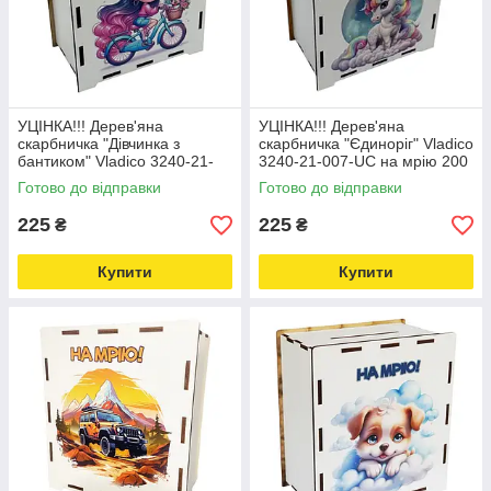
УЦІНКА!!! Дерев'яна
УЦІНКА!!! Дерев'яна
скарбничка "Дівчинка з
скарбничка "Єдиноріг" Vladico
бантиком" Vladico 3240-21-
3240-21-007-UC на мрію 200
005-UC на мрію 200 днів
днів Love&Life -online-
Готово до відправки
Готово до відправки
Love&Life -online-multimarket-
multimarket-
225
225
₴
₴
Купити
Купити