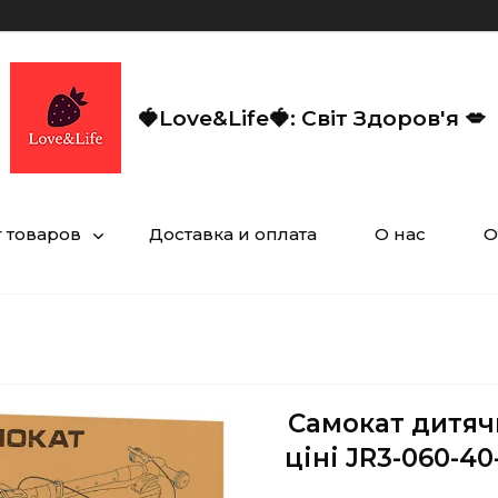
🍓Love&Life🍓: Світ Здоров'я 💋
г товаров
Доставка и оплата
О нас
О
Самокат дитяч
ціні JR3-060-40