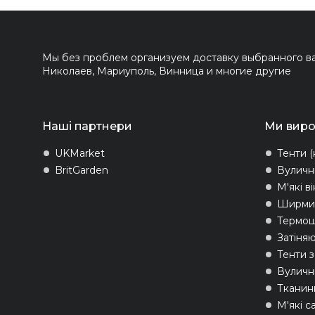
Мы без проблем организуем доставку выбранного вам
Николаев, Мариуполь, Винница и многие другие
Наші партнери
Ми вир
UKMarket
Тенти (
BritGarden
Вуличн
М'які в
Ширми 
Термо
Затіняю
Тенти 
Вуличні
Тканин
М'які с