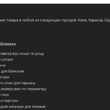
и товара в любой из следующих городов: Киев, Харьков, Оде
обляємо
навіси) від сонця та дощу
і штори
ікна
для балконів
штори
чі сітки для паркану
з люверсами по периметру
 тюлі
ні перголи
адові матраци для лежаків