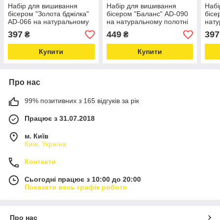
Набір для вишивання
Набір для вишивання
Набі
бісером "Золота бджілка"
бісером "Баланс" AD-090
бісе
AD-066 на натуральному
на натуральному полотні
нату
полотні Love&Life -online-
Love&Life -online-
ство
397
449
397
₴
₴
multimarket-
multimarket-
Love
mult
Купити
Купити
Про нас
99% позитивних з 165 відгуків за рік
Працює з 31.07.2018
м. Київ
Київ, Україна
Контакти
Сьогодні працює з 10:00 до 20:00
Показати весь графік роботи
Про нас