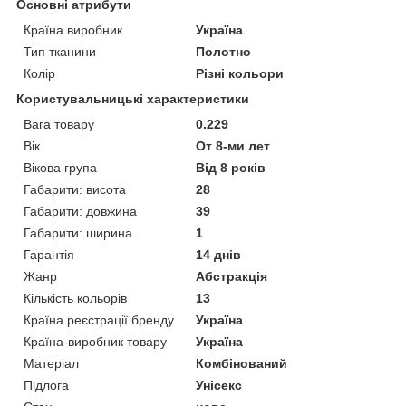
Основні атрибути
Країна виробник
Україна
Тип тканини
Полотно
Колір
Різні кольори
Користувальницькі характеристики
Вага товару
0.229
Вік
От 8-ми лет
Вікова група
Від 8 років
Габарити: висота
28
Габарити: довжина
39
Габарити: ширина
1
Гарантія
14 днів
Жанр
Абстракція
Кількість кольорів
13
Країна реєстрації бренду
Україна
Країна-виробник товару
Україна
Матеріал
Комбінований
Підлога
Унісекс