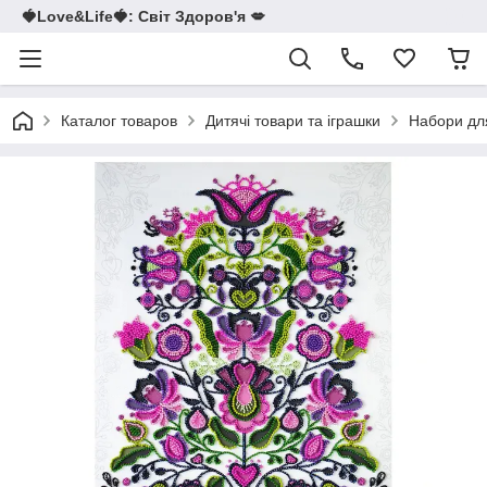
🍓Love&Life🍓: Світ Здоров'я 💋
Каталог товаров
Дитячі товари та іграшки
Набори для