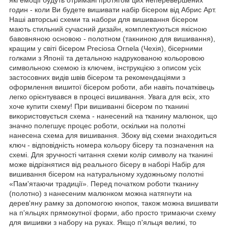
які емоції будуть отримані протягом цих неперевершених
годин - коли Ви будете вишивати набір бісером від Абрис Арт.
Наші авторські схеми та набори для вишивання бісером
мають стильний сучасний дизайн, комплектуються якісною
бавовняною основою - полотном (такниною для вишивання),
кращим у світі бісером Preciosa Ornela (Чехія), бісерними
голками з Японії та детальною надрукованою кольоровою
символьною схемою із ключем, інструкцією з описом усіх
застосовних видів швів бісером та рекомендаціями з
оформлення вишитої бісером роботи, аби навіть початківець
легко орієнтувався в процесі вишивання. Увага для всіх, хто
хоче купити схему! При вишиванні бісером по тканині
використовується схема - нанесений на тканину малюнок, що
значно полегшує процес роботи, оскільки на полотні
нанесена схема для вишивання. Збоку від схеми знаходиться
ключ - відповідність номера кольору бісеру та позначення на
схемі. Для зручності читання схеми колір символу на тканині
може відрізнятися від реального бісеру в наборі Набір для
вишивання бісером на натуральному художньому полотні
«Пам'ятаючи традиції». Перед початком роботи тканину
(полотно) з нанесеним малюнком можна натягнути на
дерев'яну рамку за допомогою кнопок, також можна вишивати
на п'яльцях прямокутної форми, або просто тримаючи схему
для вишивки з набору на руках. Якщо п'яльця великі, то