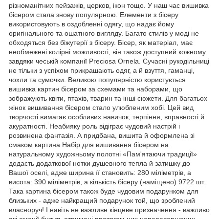
різноманітних пейзажів, церков, ікон тощо. У наш час вишивка
бісером стала знову популярною. Елементи з бісеру
використовують в оздобленні одягу, що надає йому
оригінального та ошатного вигляду. Багато стилів у моді не
обходяться без біжутерії з бісеру. Бісер, як матеріал, має
необмежені колірні можливості, він також доступний кожному
завдяки чеській компанії Preciosa Ornela. Сучасні рукодільниці
не тільки з успіхом прикрашають одяг, а й взуття, гаманці,
чохли та сумочки. Великою популярністю користується
вишивка картин бісером за схемами та наборами, що
зображують квіти, птахів, тварин та інші сюжети. Для багатьох
жінок вишивання бісером стало улюбленим хобі. Цей вид
творчості вимагає особливих навичок, терпіння, вправності й
акуратності. Неабияку роль відіграє чудовий настрій і
розвинена фантазія. А придбана, вишита й оформлена зі
смаком картина Набір для вишивання бісером на
натуральному художньому полотні «Пам'ятаючи традиції»
додасть додаткової нотки душевного тепла й затишку до
Вашої оселі, адже ширина її становить: 280 міліметрів, а
висота: 390 міліметрів, а кількість бісеру (наміщено) 9722 шт.
Така картина бісером також буде чудовим подарунком для
близьких - адже найкращий подарунок той, що зроблений
власноруч! І навіть не важливе кінцеве призначення - важливо