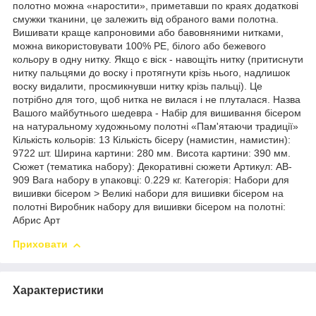
полотно можна «наростити», приметавши по краях додаткові
смужки тканини, це залежить від обраного вами полотна.
Вишивати краще капроновими або бавовняними нитками,
можна використовувати 100% РЕ, білого або бежевого
кольору в одну нитку. Якщо є віск - навощіть нитку (притиснути
нитку пальцями до воску і протягнути крізь нього, надлишок
воску видалити, просмикнувши нитку крізь пальці). Це
потрібно для того, щоб нитка не вилася і не плуталася. Назва
Вашого майбутнього шедевра - Набір для вишивання бісером
на натуральному художньому полотні «Пам'ятаючи традиції»
Кількість кольорів: 13 Кількість бісеру (намистин, намистин):
9722 шт. Ширина картини: 280 мм. Висота картини: 390 мм.
Сюжет (тематика набору): Декоративні сюжети Артикул: AB-
909 Вага набору в упаковці: 0.229 кг. Категорія: Набори для
вишивки бісером > Великі набори для вишивки бісером на
полотні Виробник набору для вишивки бісером на полотні:
Абрис Арт
Приховати
Характеристики