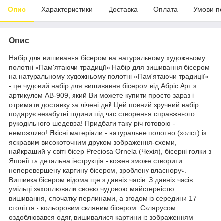
Опис
Характеристики
Доставка
Оплата
Умови п
Опис
Набір для вишивання бісером на натуральному художньому
полотні «Пам'ятаючи традиції» Набір для вишивання бісером
на натуральному художньому полотні «Пам'ятаючи традиції»
- це чудовий набір для вишивання бісером від Абріс Арт з
артикулом AB-909, який Ви можете купити просто зараз і
отримати доставку за лічені дні! Цей повний зручний набір
подарує незабутні години під час створення справжнього
рукодільного шедевра! Придбати таку річ готовою -
неможливо! Якісні матеріали - натуральне полотно (холст) із
яскравим високоточним друком зображення-схеми,
найкращий у світі бісер Preciosa Ornela (Чехія), бісерні голки з
Японії та детальна інструкція - кожен зможе створити
неперевершену картину бісером, зроблену власноруч.
Вишивка бісером відома ще з давніх часів. З давніх часів
умільці захоплювали своєю чудовою майстерністю
вишивання, спочатку перлинами, а згодом із середини 17
століття - кольоровим скляним бісером. Склярусом
оздоблювався одяг, вишивалися картини із зображенням